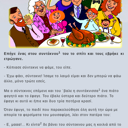
1
Επήγε ένας στου συντέκνου
του το σπίτι και τους εβρήκε κι
ετρώγανε.
- Κόπιασε σύντεκνε να φάμε, του είπε.
- Έχω φάει, σύντεκνε! Ίσαμε το λαιμό είμαι και δεν μπορώ να φάω
άλλο, μόνο τρώτε εσείς.
1
Μα ο σύντεκνος επέμενε και του ΄βαλε η συντέκνισσα
ένα πιάτο
φαγητό και το έφαγε. Του έβαλε ύστερα και δεύτερο πιάτο. Το
έφαγε κι αυτό κι ήπιε και δυο τρία ποτήρια κρασί.
Όταν έφυγε, το παιδί που παρακολούθησε όλη αυτή την ώρα με
απορία τα φερσίματα του μουσαφίρη, λέει στον πατέρα του:
2
- Ε, μααα!... Κι είντα
δε βάνει του σύντεκνου μας η κοιλιά από το