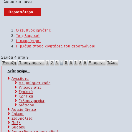
λαιμό και πάνω!...
Περισσότερα...
Ο έξυπνος εργάτης
Το χιλιάρικο!
Η σφυρίχτρα!
Η βλάβη στους κινητήρες του αεροπλάνου!
Σελίδα 4 από 9
Έναρξη
Προηγούμενο
1
2
3
4
5
6
7
8
9
Επόμενο
Τέλος
Δείτε ακόμα...
Ανέκδοτα
Με μαθηματικούς
Υπολογιστές
Σχολικά
Κρητικά
Γελοιογραφίες
Διάφορα
Αστεία βίντεο
Γρίφοι
Σταυρόλεξα
Παζλ
Sudoku
Διασκεδαστικά παιχνίδια!