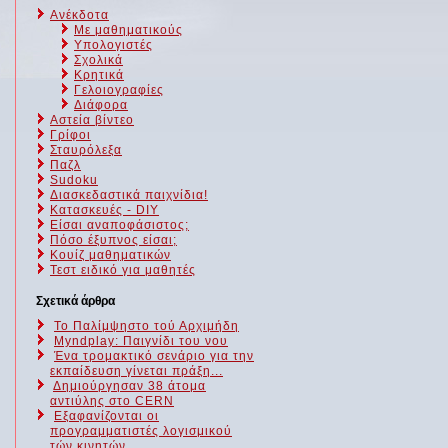
Ανέκδοτα
Με μαθηματικούς
Υπολογιστές
Σχολικά
Κρητικά
Γελοιογραφίες
Διάφορα
Αστεία βίντεο
Γρίφοι
Σταυρόλεξα
Παζλ
Sudoku
Διασκεδαστικά παιχνίδια!
Κατασκευές - DIY
Είσαι αναποφάσιστος;
Πόσο έξυπνος είσαι;
Kουίζ μαθηματικών
Τεστ ειδικό για μαθητές
Σχετικά άρθρα
Το Παλίμψηστο τού Αρχιμήδη
Myndplay: Παιγνίδι του νου
Ένα τρομακτικό σενάριο για την
εκπαίδευση γίνεται πράξη...
Δημιούργησαν 38 άτομα
αντιύλης στο CERN
Εξαφανίζονται οι
προγραμματιστές λογισμικού
τών κινητών