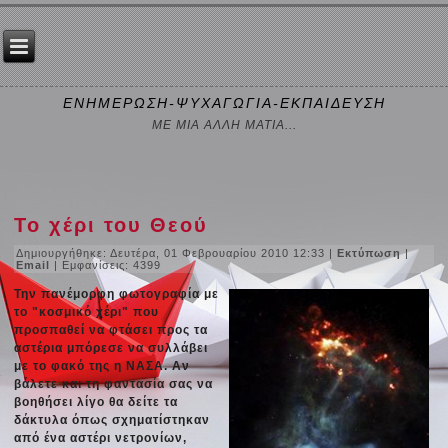
ΕΝΗΜΕΡΩΣΗ-ΨΥΧΑΓΩΓΙΑ-ΕΚΠΑΙΔΕΥΣΗ
ΜΕ ΜΙΑ ΑΛΛΗ ΜΑΤΙΑ...
Το χέρι του Θεού
Δημιουργήθηκε: Δευτέρα, 01 Φεβρουαρίου 2010 12:33
|
Εκτύπωση
|
Email
| Εμφανίσεις: 4399
Την πανέμορφη φωτογραφία με
το "κοσμικό χέρι" που
προσπαθεί να φτάσει προς τα
αστέρια μπόρεσε να συλλάβει
με το φακό της η ΝΑΣΑ. Αν
βάλετε και τη φαντασία σας να
βοηθήσει λίγο θα δείτε τα
δάκτυλα όπως σχηματίστηκαν
από ένα αστέρι νετρονίων,