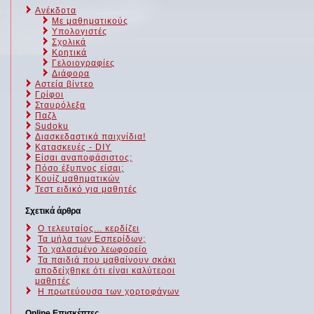
Ανέκδοτα
Με μαθηματικούς
Υπολογιστές
Σχολικά
Κρητικά
Γελοιογραφίες
Διάφορα
Αστεία βίντεο
Γρίφοι
Σταυρόλεξα
Παζλ
Sudoku
Διασκεδαστικά παιχνίδια!
Κατασκευές - DIY
Είσαι αναποφάσιστος;
Πόσο έξυπνος είσαι;
Kουίζ μαθηματικών
Τεστ ειδικό για μαθητές
Σχετικά άρθρα
Ο τελευταίος... κερδίζει
Τα μήλα των Εσπερίδων;
Το χαλασμένο λεωφορείο
Τα παιδιά που μαθαίνουν σκάκι
αποδείχθηκε ότι είναι καλύτεροι
μαθητές
Η πρωτεύουσα των χορτοφάγων
Online Επισκέπτες