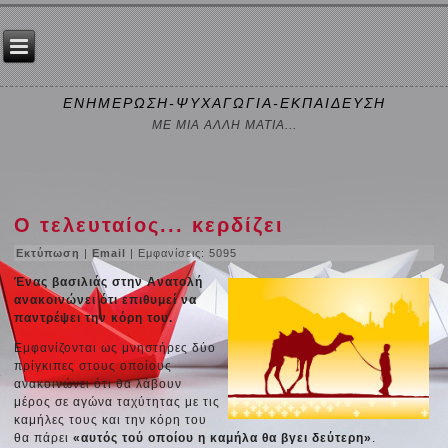
ΕΝΗΜΕΡΩΣΗ-ΨΥΧΑΓΩΓΙΑ-ΕΚΠΑΙΔΕΥΣΗ
ΜΕ ΜΙΑ ΑΛΛΗ ΜΑΤΙΑ...
Ο τελευταίος... κερδίζει
Εκτύπωση
|
Email
| Εμφανίσεις: 5095
Ένας βασιλιάς στην Ανατολή
ανακοινώνει ότι επιθυμεί να
παντρέψει την κόρη του.
Εμφανίζονται ως μνηστήρες δύο
πρίγκιπες στους οποίους
ανακοινώνει ότι θα λάβουν
μέρος σε αγώνα ταχύτητας με τις
καμήλες τους και την κόρη του
θα πάρει
«αυτός τού οποίου η καμήλα θα βγει δεύτερη»
.