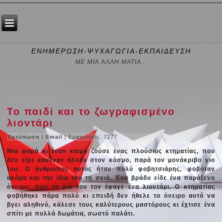
ΕΝΗΜΕΡΩΣΗ-ΨΥΧΑΓΩΓΙΑ-ΕΚΠΑΙΔΕΥΣΗ
ΜΕ ΜΙΑ ΑΛΛΗ ΜΑΤΙΑ...
Το παιδί και το ζωγραφισμένο
λιοντάρι
Εκτύπωση
|
Email
| Εμφανίσεις: 7277
Μια φορά κι έναν καιρό ζούσε ένας πλούσιος κτηματίας, που
δεν είχε κανέναν άλλον στον κόσμο, παρά τον μονάκριβο γιο
του. Ο άνθρωπος αυτός ήταν πολύ φοβητσιάρης, φοβόταν
ακόμα και την ίδια του τη σκιά. Ένα βράδυ είδε ένα παράξενο
όνειρο: πως το γιό του τον έφαγε ένα λιοντάρι. Ο κτηματίας
φοβήθηκε πάρα πολύ κι επειδή δεν ήθελε το όνειρο αυτό να
βγει αληθινό, κάλεσε τους καλύτερους μαστόρους κι έχτισε ένα
σπίτι με πολλά δωμάτια, σωστό παλάτι.