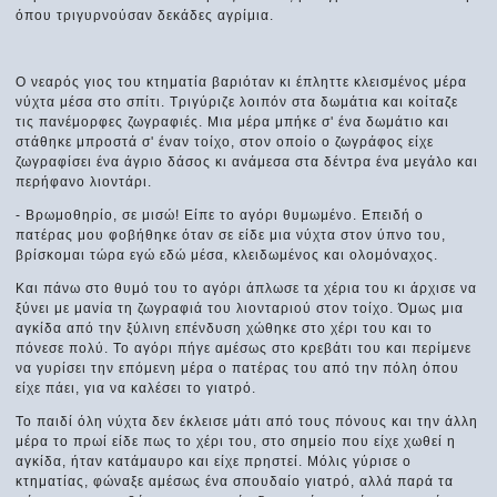
όπου τριγυρνούσαν δεκάδες αγρίμια.
Ο νεαρός γιος του κτηματία βαριόταν κι έπληττε κλεισμένος μέρα
νύχτα μέσα στο σπίτι. Τριγύριζε λοιπόν στα δωμάτια και κοίταζε
τις πανέμορφες ζωγραφιές. Μια μέρα μπήκε σ' ένα δωμάτιο και
στάθηκε μπροστά σ' έναν τοίχο, στον οποίο ο ζωγράφος είχε
ζωγραφίσει ένα άγριο δάσος κι ανάμεσα στα δέντρα ένα μεγάλο και
περήφανο λιοντάρι.
- Βρωμοθηρίο, σε μισώ! Είπε το αγόρι θυμωμένο. Επειδή ο
πατέρας μου φοβήθηκε όταν σε είδε μια νύχτα στον ύπνο του,
βρίσκομαι τώρα εγώ εδώ μέσα, κλειδωμένος και ολομόναχος.
Και πάνω στο θυμό του το αγόρι άπλωσε τα χέρια του κι άρχισε να
ξύνει με μανία τη ζωγραφιά του λιονταριού στον τοίχο. Όμως μια
αγκίδα από την ξύλινη επένδυση χώθηκε στο χέρι του και το
πόνεσε πολύ. Το αγόρι πήγε αμέσως στο κρεβάτι του και περίμενε
να γυρίσει την επόμενη μέρα ο πατέρας του από την πόλη όπου
είχε πάει, για να καλέσει το γιατρό.
Το παιδί όλη νύχτα δεν έκλεισε μάτι από τους πόνους και την άλλη
μέρα το πρωί είδε πως το χέρι του, στο σημείο που είχε χωθεί η
αγκίδα, ήταν κατάμαυρο και είχε πρηστεί. Μόλις γύρισε ο
κτηματίας, φώναξε αμέσως ένα σπουδαίο γιατρό, αλλά παρά τα