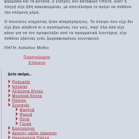
φάρμακα και τα βότανα, ο γιατρός δεν κατάφερε τίποτα, γιατί η
πληγή είχε ήδη κακοφορμίσει, με αποτέλεσμα το αγόρι να πεθάνει
την επόμενη μέρα.
Ο πλούσιος κτηματίας ήταν απαρηγόρητος. Το όνειρο που είχε δει
είχε βγει αληθινό κι ο αγαπημένος του γιος, παρ' όλα όσα είχε
κάνει για να τον προφυλάξει από τα πραγματικά λιοντάρια, είχε
πεθάνει εξαιτίας ενός ζωγραφισμένου λιονταριού.
ΠΗΓΗ: Αισώπου Μύθοι
Προηγούμενο
Επόμενο
Δείτε ακόμα...
Podcasts
Ιστορίες
Αξιόλογα βίντεο
Μουσικά βίντεο
Ποίηση
Συνταγές
Φαγητά
Ψωμιά
Ποτά
Γλυκά
Εορτολόγιο
Δείκτης μάζας σώματος
Ημερομηνία Πάσχα