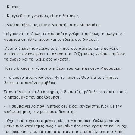
- Κι εσύ;
- Κι εγώ θα το γνωρίσω, είπε ο ζητιάνος.
- Ακολουθήστε με, είπε ο δικαστής στον Μπαουάκα.
Πήγανε στο στάβλο. Ο Μπαουάκα γνώρισε αμέσως το άλογό του
ανάμεσα στ’ άλλα είκοσι και το έδειξε στο δικαστή.
Μετά ο δικαστής κάλεσε το ζητιάνο στο στάβλο και είπε και σ’
αυτόν να αναγνωρίσει το άλογό του. Ο ζητιάνος γνώρισε αμέσως
το άλογο και το ’δειξε στο δικαστή.
Τότε ο δικαστής γύρισε στη θέση του και είπε στον Μπαουάκα:
- Το άλογο είναι δικό σου. Να το πάρεις. Όσο για το ζητιάνο,
δώστε του πενήντα ραβδιές.
Όταν τέλειωσε το δικαστήριο, ο δικαστής τράβηξε στο σπίτι του κι
ο Μπαουάκα τον ακολούθησε.
- Τι συμβαίνει λοιπόν; Μήπως δεν είσαι ευχαριστημένος με την
απόφασή μου; τον ρώτησε ο δικαστής.
- Όχι, είμαι ευχαριστημένος, είπε ο Μπαουάκα. Θέλω μόνο να
μάθω πώς κατάλαβες πως η γυναίκα ήταν του γραμματικού κι όχι
του χωρικού, πώς τα χρήματα ήταν του χασάπη κι όχι του λαδά