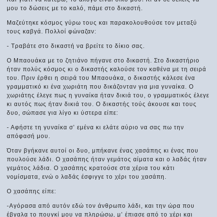
μου το δώσεις με το καλό, πάμε στο δικαστή.
Μαζεύτηκε κόσμος γύρω τους και παρακολουθούσε τον μεταξύ
τους καβγά. Πολλοί φώναζαν:
- Τραβάτε στο δικαστή να βρείτε το δίκιο σας.
Ο Μπαουάκα με το ζητιάνο πήγανε στο δικαστή. Στο δικαστήριο
ήταν πολύς κόσμος κι ο δικαστής καλούσε τον καθένα με τη σειρά
του. Πριν έρθει η σειρά του Μπαουάκα, ο δικαστής κάλεσε ένα
γραμματικό κι ένα χωριάτη που δικάζονταν για μια γυναίκα. Ο
χωριάτης έλεγε πως η γυναίκα ήταν δικιά του, ο γραμματικός έλεγε
κι αυτός πως ήταν δικιά του. Ο δικαστής τούς άκουσε και τους
δυο, σώπασε για λίγο κι ύστερα είπε:
- Αφήστε τη γυναίκα σ’ εμένα κι ελάτε αύριο να σας πω την
απόφασή μου.
Όταν βγήκανε αυτοί οι δυο, μπήκανε ένας χασάπης κι ένας που
πουλούσε λάδι. Ο χασάπης ήταν γεμάτος αίματα και ο λαδάς ήταν
γεμάτος λάδια. Ο χασάπης κρατούσε στα χέρια του κάτι
νομίσματα, ενώ ο λαδάς έσφιγγε το χέρι του χασάπη.
Ο χασάπης είπε:
-Αγόρασα από αυτόν εδώ τον άνθρωπο λάδι, και την ώρα που
έβγαλα το πουγκί μου να πληρώσω, μ’ έπιασε από το χέρι και