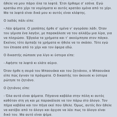
ήθελε να μου πάρει όλα τα λεφτά. Έτσι ήρθαμε σ’ εσένα. Εγώ
κρατάω στο χέρι τα νομίσματα κι αυτός κρατάει εμένα από το χέρι.
Μα τα λεφτά είναι δικά μου κι αυτός είναι κλέφτης.
Ο λαδάς πάλι είπε:
- Λέει ψέματα. Ο χασάπης ήρθε σ’ εμένα ν’ αγοράσει λάδι. Όταν
του γέμισα ένα λαγήνι, με παρακάλεσε να του αλλάξω μια λίρα, για
να πληρώσει. Έβγαλα τα χρήματα και τ’ ακούμπησα στον πάγκο.
Εκείνος τότε άρπαξε τα χρήματα κι ήθελε να το σκάσει. Τότε εγώ
τον έπιασα από το χέρι και τον έφερα εδώ.
Ο δικαστής σώπασε για λίγο κι ύστερα είπε:
- Αφήστε τα λεφτά κι ελάτε αύριο.
Όταν ήρθε η σειρά του Μπαουάκα και του ζητιάνου, ο Μπαουάκα
είπε πώς έγιναν τα πράγματα. Ο δικαστής τον άκουσε κι ύστερα
ρώτησε το ζητιάνο.
Ο ζητιάνος είπε:
- Όλα αυτά είναι ψέματα. Πήγαινα καβάλα στην πόλη κι αυτός
καθόταν στη γη και με παρακάλεσε να τον πάρω στο άλογο. Τον
πήρα καβάλα και τον πήγα εκεί που ήθελε. Όμως, αυτός δεν ήθελε
να κατέβει από το άλογο και άρχισε να λέει πως το άλογο είναι
δικό του. Μα αυτό είναι ψέμα.