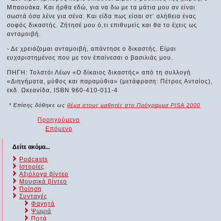
Μπαουάκα. Και ήρθα εδώ, για να δω με τα μάτια μου αν είναι
σωστά όσα λένε για σένα. Και είδα πως είσαι στ’ αλήθεια ένας
σοφός δικαστής. Ζήτησέ μου ό,τι επιθυμείς και θα το έχεις ως
ανταμοιβή.
- Δε χρειάζομαι ανταμοιβή, απάντησε ο δικαστής. Είμαι
ευχαριστημένος που με τον έπαίνεσαι ο βασιλιάς μου.
ΠΗΓΗ: Τολστόι Λέων «Ο δίκαιος δικαστής» από τη συλλογή
«Διηγήματα, μύθος και παραμύθια» (μετάφραση: Πέτρος Ανταίος),
εκδ. Ωκεανίδα, ISBN 960-410-011-4
* Επίσης δόθηκε ως
θέμα στους μαθητές στο Πρόγραμμα PISA 2000
Προηγούμενο
Επόμενο
Δείτε ακόμα...
Podcasts
Ιστορίες
Αξιόλογα βίντεο
Μουσικά βίντεο
Ποίηση
Συνταγές
Φαγητά
Ψωμιά
Ποτά