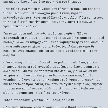
και πώς το άλογο ήταν δικό μου κι όχι του ζητιάνου.
- Να πώς έμαθα για τη γυναίκα. Την κάλεσα το πρωί και της είπα
"Βάλε μελάνι στο μελανοδοχείο μου". Εκείνη πήρε το
μελανοδοχείο, το έπλυνε και σβέλτα έβαλε μελάνι. Πάει να πει πως
τη δουλειά αυτή την είχε συνηθίσει να την κάνει. Επομένως ο
γραμματικός είχε δίκιο.
Για τα χρήματα πάλι, να πώς έμαθα την αλήθεια. Έβαλα
αποβραδίς τα νομίσματα σε μια κούπα με νερό και σήμερα το πρωί
κοίταξα να δω αν υπήρχε λάδι. Αν τα νομίσματα ήταν του λαδά, θα
είχανε λάδι από τα χέρια του τα λαδωμένα. Αλλά στο νερό δε
βρέθηκε ίχνος λαδιού. Πάει να πει πως ο χασάπης είχε πει την
αλήθεια.
- Για το άλογο ήταν πιο δύσκολο να μάθω την αλήθεια, γιατί ο
ζητιάνος, όπως κι εσύ, αναγνώρισε αμέσως το άλογο ανάμεσα στ’
άλλα είκοσι. Μα εγώ δε σας πήγα στο στάβλο, για να δω αν θα
γνωρίσετε το άλογο, αλλά για να δω ποιον από τους δυο θα
γνωρίσει το άλογο! Όταν το πλησίασες εσύ, γύρισε το κεφάλι του
και το τέντωσε προς εσένα, ενώ όταν το άγγιξε ο ζητιάνος, ζάρωσε
τ’ αυτιά του και σήκωσε το πόδι του. Απ’ αυτό κατάλαβα πως εσύ
είσαι ο πραγματικός ιδιοκτήτης του αλόγου.
Τότε ο Μπαουάκα, γεμάτος θαυμασμό, του είπε:
- ∆εν είμαι έμπορος κύριε δικαστά. Είμαι ο βασιλιάς της χώρας, ο