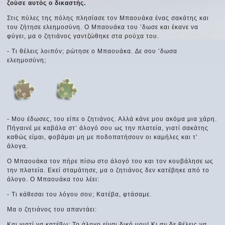
ζούσε αυτός ο δικαστής.
Στις πύλες της πόλης πλησίασε τον Μπαουάκα ένας σακάτης και
του ζήτησε ελεημοσύνη. Ο Μπαουάκα του ’δωσε και έκανε να
φύγει, μα ο ζητιάνος γαντζώθηκε στα ρούχα του.
- Τι θέλεις λοιπόν; ρώτησε ο Μπαουάκα. ∆ε σου ’δωσα
ελεημοσύνη;
- Μου έδωσες, του είπε ο ζητιάνος. Αλλά κάνε μου ακόμα μια χάρη.
Πήγαινέ με καβάλα στ’ άλογό σου ως την πλατεία, γιατί σακάτης
καθώς είμαι, φοβάμαι μη με ποδοπατήσουν οι καμήλες και τ’
άλογα.
Ο Μπαουάκα τον πήρε πίσω στο άλογό του και τον κουβάλησε ως
την πλατεία. Εκεί σταμάτησε, μα ο ζητιάνος δεν κατέβηκε από το
άλογο. Ο Μπαουάκα του λέει:
- Τι κάθεσαι του λόγου σου; Κατέβα, φτάσαμε.
Μα ο ζητιάνος του απαντάει:
Και γιατί να κατέβω; Το άλογο είναι δικό μου! Κι αν δε θέλεις να