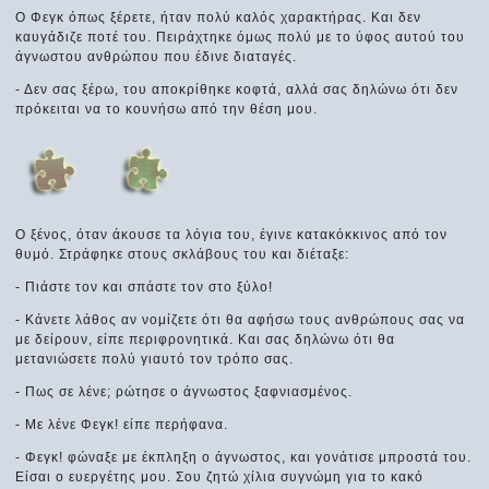
Ο Φεγκ όπως ξέρετε, ήταν πολύ καλός χαρακτήρας. Και δεν
καυγάδιζε ποτέ του. Πειράχτηκε όμως πολύ με το ύφος αυτού του
άγνωστου ανθρώπου που έδινε διαταγές.
- Δεν σας ξέρω, του αποκρίθηκε κοφτά, αλλά σας δηλώνω ότι δεν
πρόκειται να το κουνήσω από την θέση μου.
Ο ξένος, όταν άκουσε τα λόγια του, έγινε κατακόκκινος από τον
θυμό. Στράφηκε στους σκλάβους του και διέταξε:
- Πιάστε τον και σπάστε τον στο ξύλο!
- Κάνετε λάθος αν νομίζετε ότι θα αφήσω τους ανθρώπους σας να
με δείρουν, είπε περιφρονητικά. Και σας δηλώνω ότι θα
μετανιώσετε πολύ γιαυτό τον τρόπο σας.
- Πως σε λένε; ρώτησε ο άγνωστος ξαφνιασμένος.
- Με λένε Φεγκ! είπε περήφανα.
- Φεγκ! φώναξε με έκπληξη ο άγνωστος, και γονάτισε μπροστά του.
Είσαι ο ευεργέτης μου. Σου ζητώ χίλια συγνώμη για το κακό