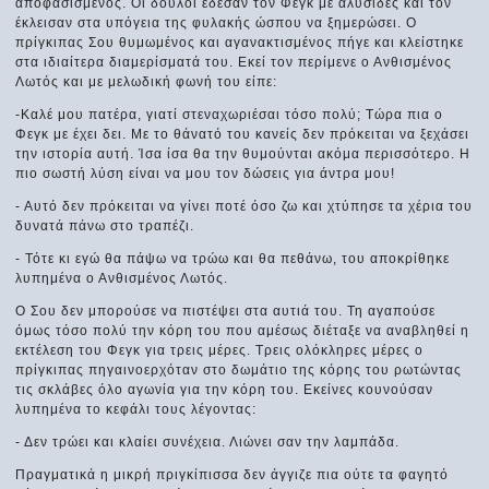
αποφασισμένος. Οι δούλοι έδεσαν τον Φεγκ με αλυσίδες και τον
έκλεισαν στα υπόγεια της φυλακής ώσπου να ξημερώσει. Ο
πρίγκιπας Σου θυμωμένος και αγανακτισμένος πήγε και κλείστηκε
στα ιδιαίτερα διαμερίσματά του. Εκεί τον περίμενε ο Ανθισμένος
Λωτός και με μελωδική φωνή του είπε:
-Καλέ μου πατέρα, γιατί στεναχωριέσαι τόσο πολύ; Τώρα πια ο
Φεγκ με έχει δει. Με το θάνατό του κανείς δεν πρόκειται να ξεχάσει
την ιστορία αυτή. Ίσα ίσα θα την θυμούνται ακόμα περισσότερο. Η
πιο σωστή λύση είναι να μου τον δώσεις για άντρα μου!
- Αυτό δεν πρόκειται να γίνει ποτέ όσο ζω και χτύπησε τα χέρια του
δυνατά πάνω στο τραπέζι.
- Τότε κι εγώ θα πάψω να τρώω και θα πεθάνω, του αποκρίθηκε
λυπημένα ο Ανθισμένος Λωτός.
Ο Σου δεν μπορούσε να πιστέψει στα αυτιά του. Τη αγαπούσε
όμως τόσο πολύ την κόρη του που αμέσως διέταξε να αναβληθεί η
εκτέλεση του Φεγκ για τρεις μέρες. Τρεις ολόκληρες μέρες ο
πρίγκιπας πηγαινοερχόταν στο δωμάτιο της κόρης του ρωτώντας
τις σκλάβες όλο αγωνία για την κόρη του. Εκείνες κουνούσαν
λυπημένα το κεφάλι τους λέγοντας:
- Δεν τρώει και κλαίει συνέχεια. Λιώνει σαν την λαμπάδα.
Πραγματικά η μικρή πριγκίπισσα δεν άγγιζε πια ούτε τα φαγητό