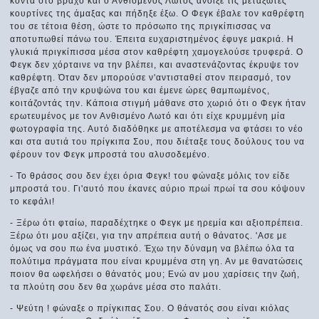
κοντά στο βράχο και ο Ανθισμένος Λωτός άνοιξε τις μεταξωτές
κουρτίνες της άμαξας και πήδηξε έξω. Ο Φεγκ έβαλε τον καθρέφτη
του σε τέτοια θέση, ώστε το πρόσωπο της πριγκίπισσας να
αποτυπωθεί πάνω του. Έπειτα ευχαριστημένος έφυγε μακριά. Η
γλυκιά πριγκίπισσα μέσα στον καθρέφτη χαμογελούσε τρυφερά. Ο
Φεγκ δεν χόρταινε να την βλέπει, και αναστενάζοντας έκρυψε τον
καθρέφτη. Όταν δεν μπορούσε ν'αντισταθεί στον πειρασμό, τον
έβγαζε από την κρυψώνα του και έμενε ώρες θαμπωμένος,
κοιτάζοντάς την. Κάποια στιγμή μάθανε στο χωριό ότι ο Φεγκ ήταν
ερωτευμένος με τον Ανθισμένο Λωτό και ότι είχε κρυμμένη μία
φωτογραφία της. Αυτό διαδόθηκε με αποτέλεσμα να φτάσει το νέο
και στα αυτιά του πρίγκιπα Σου, που διέταξε τους δούλους του να
φέρουν τον Φεγκ μπροστά του αλυσοδεμένο.
- Το θράσος σου δεν έχει όρια Φεγκ! του φώναξε μόλις τον είδε
μπροστά του. Γι'αυτό που έκανες αύριο πρωί πρωί τα σου κόψουν
το κεφάλι!
- Ξέρω ότι φταίω, παραδέχτηκε ο Φεγκ με ηρεμία και αξιοπρέπεια.
Ξέρω ότι μου αξίζει, για την απρέπεια αυτή ο θάνατος. 'Ασε με
όμως να σου πω ένα μυστικό. Έχω την δύναμη να βλέπω όλα τα
πολύτιμα πράγματα που είναι κρυμμένα στη γη. Αν με θανατώσεις
ποιον θα ωφελήσει ο θάνατός μου; Ενώ αν μου χαρίσεις την ζωή,
τα πλούτη σου δεν θα χωράνε μέσα στο παλάτι.
- Ψεύτη ! φώναξε ο πρίγκιπας Σου. Ο θάνατός σου είναι κιόλας