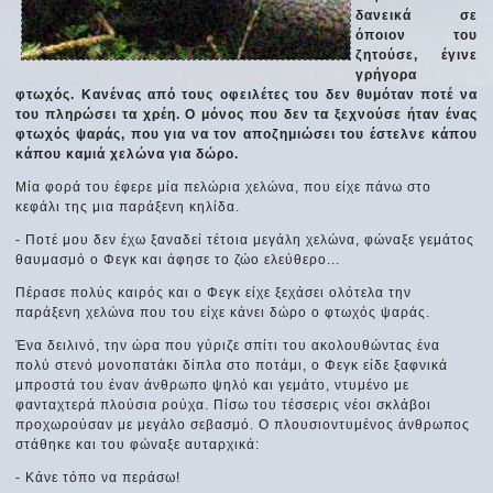
δανεικά σε
όποιον του
ζητούσε, έγινε
γρήγορα
φτωχός. Κανένας από τους οφειλέτες του δεν θυμόταν ποτέ να
του πληρώσει τα χρέη. Ο μόνος που δεν τα ξεχνούσε ήταν ένας
φτωχός ψαράς, που για να τον αποζημιώσει του έστελνε κάπου
κάπου καμιά χελώνα για δώρο.
Μία φορά του έφερε μία πελώρια χελώνα, που είχε πάνω στο
κεφάλι της μια παράξενη κηλίδα.
- Ποτέ μου δεν έχω ξαναδεί τέτοια μεγάλη χελώνα, φώναξε γεμάτος
θαυμασμό ο Φεγκ και άφησε το ζώο ελεύθερο...
Πέρασε πολύς καιρός και ο Φεγκ είχε ξεχάσει ολότελα την
παράξενη χελώνα που του είχε κάνει δώρο ο φτωχός ψαράς.
Ένα δειλινό, την ώρα που γύριζε σπίτι του ακολουθώντας ένα
πολύ στενό μονοπατάκι δίπλα στο ποτάμι, ο Φεγκ είδε ξαφνικά
μπροστά του έναν άνθρωπο ψηλό και γεμάτο, ντυμένο με
φανταχτερά πλούσια ρούχα. Πίσω του τέσσερις νέοι σκλάβοι
προχωρούσαν με μεγάλο σεβασμό. Ο πλουσιοντυμένος άνθρωπος
στάθηκε και του φώναξε αυταρχικά:
- Κάνε τόπο να περάσω!