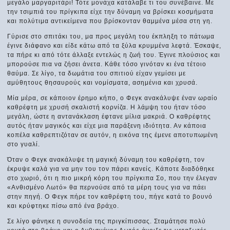
μεγάλο μαργαριτάρι! Τότε μονάχα κατάλαβε τι του συνέβαινε. Με
την τσιμπιά του πρίγκιπα είχε την δύναμη να βρίσκει κοσμήματα
και πολύτιμα αντικείμενα που βρίσκονταν θαμμένα μέσα στη γη.
Γύρισε στο σπιτάκι του, μα προς μεγάλη του έκπληξη το πάτωμα
έγινε διάφανο και είδε κάτω από τα ξύλα κρυμμένα λεφτά. Έσκαψε,
τα πήρε κι από τότε άλλαξε εντελώς η ζωή του. Έγινε πλούσιος και
μπορούσε πια να ζήσει άνετα. Κάθε τόσο γινόταν κι ένα τέτοιο
θαύμα. Σε λίγο, τα δωμάτια του σπιτιού είχαν γεμίσει με
αμύθητους θησαυρούς και νομίσματα, ασημένια και χρυσά.
Μία μέρα, σε κάποιον έρημο κήπο, ο Φεγκ ανακάλυψε έναν ωραίο
καθρέφτη με χρυσή σκαλιστή κορνίζα. Η λάμψη του ήταν τόσο
μεγάλη, ώστε η αντανάκλαση έφτανε μίλια μακριά. Ο καθρέφτης
αυτός ήταν μαγικός και είχε μια παράξενη ιδιότητα. Αν κάποια
κοπέλα καθρεπτιζόταν σε αυτόν, η εικόνα της έμενε αποτυπωμένη
στο γυαλί.
Όταν ο Φεγκ ανακάλυψε τη μαγική δύναμη του καθρέφτη, τον
έκρυψε καλά για να μην του τον πάρει κανείς. Κάποτε διαδόθηκε
στο χωριό, ότι η πιο μικρή κόρη του πρίγκιπα Σο, που την έλεγαν
«Ανθισμένο Λωτό» θα περνούσε από τα μέρη τους για να πάει
στην πηγή. Ο Φεγκ πήρε τον καθρέφτη του, πήγε κατά το βουνό
και κρύφτηκε πίσω από ένα βράχο.
Σε λίγο φάνηκε η συνοδεία της πριγκίπισσας. Σταμάτησε πολύ