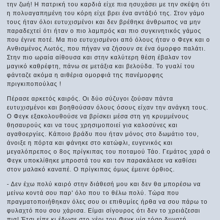
την ζωή! Η πατρική του καρδιά είχε πια ησυχάσει με την σκέψη ότι
η πολυαγαπημένη του κόρη είχε βρει ένα αντάξιό της. Στον γάμο
τους ήταν όλοι ευτυχισμένοι και δεν βρέθηκε άνθρωπος να μην
παραδεχτεί ότι ήταν ο πιο λαμπρός και πιο συγκινητικός γάμος
που έγινε ποτέ. Μα πιο ευτυχισμένοι από όλους ήταν ο Φεγκ και ο
Ανθισμένος Λωτός, που πήγαν να ζήσουν σε ένα όμορφο παλάτι.
Στην πιο ωραία αίθουσα και στην καλύτερη θέση έβαλαν τον
μαγικό καθρέφτη, πάνω σε μετάξια και βελούδα. Το γυαλί του
φάνταζε ακόμα η αιθέρια ομορφιά της πανέμορφης
πριγκιποπούλας !
Πέρασε αρκετός καιρός. Οι δύο σύζυγοι ζούσαν πάντα
ευτυχισμένοι και βοηθούσαν όλους όσους είχαν την ανάγκη τους.
Ο Φεγκ εξακολουθούσε να βρίσκει μέσα στη γη κρυμμένους
θησαυρούς και να τους χρησιμοποιεί για καλοσύνες και
αγαθοεργίες. Κάποιο βράδυ που ήταν μόνος στο δωμάτιο του,
άνοιξε η πόρτα και φάνηκε στο κατώφλι, ευγενικός και
μεγαλόπρεπος ο 8ος πρίγκιπας του ποταμού Τάο. Γεμάτος χαρά ο
Φεγκ υποκλίθηκε μπροστά του και τον παρακάλεσε να καθίσει
στον μαλακό καναπέ. Ο πρίγκιπας όμως έμεινε όρθιος.
- Δεν έχω πολύ καιρό στην διάθεσή μου και δεν θα μπορέσω να
μείνω κοντά σου παρ' όλο που το θέλω πολύ. Τώρα που
πραγματοποιήθηκαν όλες σου οι επιθυμίες ήρθα να σου πάρω το
φυλαχτό που σου χάρισα. Είμαι σίγουρος ότι δεν το χρειάζεσαι
πια! Έτσι είπε κι έδωσε στο χέρι του Φεγκ μία τόσο δυνατή