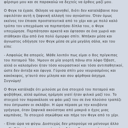
φέρσιμο μου και σε παρακαλώ να δεχτείς να έρθεις μαζί μου.
Ο Φεγκ τα έχασε. Θέλησε να αρνηθεί, διότι δεν καταλάβαινε που
οφειλόταν αυτή η ξαφνική αλλαγή του αγνώστου. Όταν όμως
εκείνος τον έπιασε προστατευτικά από το χέρι και με πολύ καλό
τρόπο τον υποχρέωσε να περπατήσει δίπλα του, ο Φεγκ
υποχώρησε. Περπάτησαν αρκετά και έφτασαν σε ένα χωριό και
στάθηκαν έξω από ένα πολύ όμορφο σπίτι. Μπήκαν μέσα και
άγνωστος οδήγησε τον Φεγκ μέσα σε μία μεγάλη σάλα, και του
είπε:
- Ασφαλώς θα απορείς. Μάθε λοιπόν πως είμαι ο 8ος πρίγκιπας
του ποταμού Τάο. Ήμουν σε μία γιορτή πάνω στο λόφο Όβεστ,
αλλά οι καλεσμένοι ήταν τόσο κουραστικοί και τόσο αντιπαθητικοί,
ώστε δεν άντεξα και έφυγα. Γύρισα σπίτι μου νευριασμένος και
κακόκεφος, γι'αυτό σου μίλησα και σου φέρθηκα άσχημα.
Συγνώμη!
Ο Φεγκ κατάλαβε ότι μιλούσε με ένα στοιχειό του ποταμού και
φοβήθηκε, αλλά αμέσως ηρέμησε γιατί ήταν φιλικό μαζί του. Το
στοιχειό τον παρακάλεσε να φάει μαζί του σε ένα πλούσιο τραπέζι
που έστρωσαν οι σκλάβοι. Η ώρα πέρασε με την κουβέντα
γρήγορα, όταν ξαφνικά ακούστηκε από μακριά ο ήχος μιας
καμπάνας. Το στοιχειό σηκώθηκε και πήρε τον Φεγκ από το χέρι.
- Είναι ώρα να φύγω. Δυστυχώς δεν μπορούμε να μείνουμε άλλο