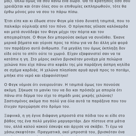
μαζί. Θέλω όμως να σου κάνω ένα δώρο. Θα το κρατήσεις όσο σου
χρειάζεται και όταν όλες σου οι επιθυμίες εκπληρωθούν, τότε θα
έρθω μόνος μου να σου το πάρω πίσω.
Έτσι είπε και κι έδωσε στον Φεγκ μία τόσο δυνατή τσιμπιά, που το
παλικάρι ούρλιαξε από τον πόνο. Ο πρίγκιπας γέλασε καλόκαρδα
και μετά συνόδεψε τον Φεγκ μέχρι την πόρτα και τον
αποχαιρέτησε. Ο Φεγκ δεν μπορούσε ακόμα να συνέλθει. Έκανε
μερικά βήματα και γύρισε προς τα πίσω για να δει άλλη μία φορά
τον παράξενο αυτό άνθρωπο. Για μεγάλη του όμως έκπληξη δεν
είδε ούτε το σπίτι ούτε το χωριό. Είχαν εξαφανιστεί σαν να τα
κατάπιε η γη. Στο μέρος εκείνο βρισκόταν μονάχα μία πελώρια
χελώνα που είχε πάνω στο κεφάλι της μία παράξενη άσπρη κηλίδα
σε σχήμα καρδιάς. Η χελώνα πλησίασε αργά αργά προς το ποτάμι,
μπήκε στο νερό και εξαφανίστηκε!
Ο Φεγκ νόμισε ότι ονειρευόταν. Η τσιμπιά όμως τον πονούσε
ακόμη. Σήκωσε το μανίκι του να δει και πρόσεξε με απορία ότι
πάνω στο δέρμα του είχε το σημάδι μιας μικρής χελώνας!
Σαστισμένος ακόμα πιο πολύ για όλα αυτά τα παράξενα που του
έτυχαν προχώρησε στο δρόμο του.
Ξαφνικά, η γη έγινε διάφανη μπροστά στα πόδια του κι είδε στο
βάθος της ένα πολύ μεγάλο μαργαριτάρι. Δεν πίστευε στα μάτια
του, αλλά καλού κακού έσκυψε και άρχισε να σκάβει. Τι έχω να
χάσω;σκεφτόταν. Πραγματικά, εκεί μπροστά του, βρισκόταν ένα