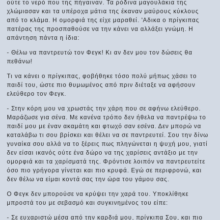
ούτε το νερό που της πήγαιναν. Τα ρόδινα μαγουλάκια της
χλώμιασαν και τα υπέροχα μάτια της έκαναν μαύρους κύκλους
από το κλάμα. Η ομορφιά της είχε μαραθεί. 'Αδικα ο πρίγκιπας
πατέρας της προσπαθούσε να την κάνει να αλλάξει γνώμη. Η
απάντηση πάντα η ίδια:
- Θέλω να παντρευτώ τον Φεγκ! Κι αν δεν μου τον δώσεις θα
πεθάνω!
Τι να κάνει ο πρίγκιπας, φοβήθηκε τόσο πολύ μήπως χάσει το
παιδί του, ώστε πιο θυμωμένος από πριν διέταξε να αφήσουν
ελεύθερο τον Φεγκ.
- Στην κόρη μου να χρωστάς την χάρη που σε αφήνω ελεύθερο.
Μαράζωσε για σένα. Με κανένα τρόπο δεν ήθελα να παντρέψω το
παιδί μου με έναν ακαμάτη και φτωχό σαν εσένα. Δεν μπορώ να
καταλάβω τι σου βρίσκει και θέλει να σε παντρευτεί. Σου την δίνω
γυναίκα σου αλλά να το ξέρεις πως πληγώνεται η ψυχή μου, γιατί
δεν είσαι ικανός ούτε ένα δώρο να της χαρίσεις αντάξιο με την
ομορφιά και τα χαρίσματά της. Φρόντισε λοιπόν να παντρευτείτε
όσο πιο γρήγορα γίνεται και πιο κρυφά. Εγώ σε περιφρονώ, και
δεν θέλω να είμαι κοντά σας την ώρα του γάμου σας.
Ο Φεγκ δεν μπορούσε να κρύψει την χαρά του. Υποκλίθηκε
μπροστά του με σεβασμό και συγκινημένος του είπε:
- Σε ευχαριστώ μέσα από την καρδιά μου, πρίγκιπα Σου, και πιο