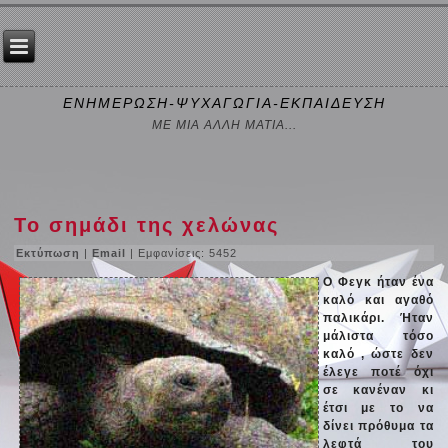
ΕΝΗΜΕΡΩΣΗ-ΨΥΧΑΓΩΓΙΑ-ΕΚΠΑΙΔΕΥΣΗ
ΜΕ ΜΙΑ ΑΛΛΗ ΜΑΤΙΑ...
Το σημάδι της χελώνας
Εκτύπωση
|
Email
| Εμφανίσεις: 5452
Ο Φεγκ ήταν ένα
καλό και αγαθό
παλικάρι. Ήταν
μάλιστα τόσο
καλό , ώστε δεν
έλεγε ποτέ όχι
σε κανέναν κι
έτσι με το να
δίνει πρόθυμα τα
λεφτά του