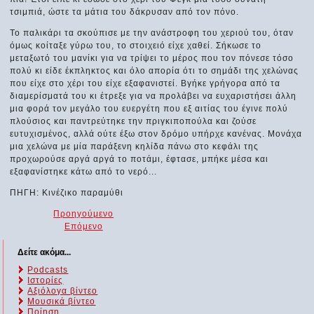
τσιμπιά, ώστε τα μάτια του δάκρυσαν από τον πόνο.
Το παλικάρι τα σκούπισε με την ανάστροφη του χεριού του, όταν
όμως κοίταξε γύρω του, το στοιχειό είχε χαθεί. Σήκωσε το
μεταξωτό του μανίκι για να τρίψει το μέρος που τον πόνεσε τόσο
πολύ κι είδε έκπληκτος και όλο απορία ότι το σημάδι της χελώνας
που είχε στο χέρι του είχε εξαφανιστεί. Βγήκε γρήγορα από τα
διαμερίσματά του κι έτρεξε για να προλάβει να ευχαριστήσει άλλη
μια φορά τον μεγάλο του ευεργέτη που εξ αιτίας του έγινε πολύ
πλούσιος και παντρεύτηκε την πριγκιποπούλα και ζούσε
ευτυχισμένος, αλλά ούτε έξω στον δρόμο υπήρχε κανένας. Μονάχα
μια χελώνα με μία παράξενη κηλίδα πάνω στο κεφάλι της
προχωρούσε αργά αργά το ποτάμι, έφτασε, μπήκε μέσα και
εξαφανίστηκε κάτω από το νερό...
ΠΗΓΗ: Kινέζικο παραμύθι
Προηγούμενο
Επόμενο
Δείτε ακόμα...
Podcasts
Ιστορίες
Αξιόλογα βίντεο
Μουσικά βίντεο
Ποίηση