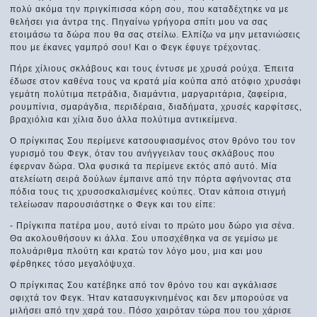
πολύ ακόμα την πριγκίπισσα κόρη σου, που καταδέχτηκε να με
θελήσει για άντρα της. Πηγαίνω γρήγορα σπίτι μου να σας
ετοιμάσω τα δώρα που θα σας στείλω. Ελπίζω να μην μετανιώσεις
που με έκανες γαμπρό σου! Και ο Φεγκ έφυγε τρέχοντας.
Πήρε χίλιους σκλάβους και τους έντυσε με χρυσά ρούχα. Έπειτα
έδωσε στον καθένα τους να κρατά μία κούπα από ατόφιο χρυσάφι
γεμάτη πολύτιμα πετράδια, διαμάντια, μαργαριτάρια, ζαφείρια,
ρουμπίνια, σμαράγδια, περιδέραια, διαδήματα, χρυσές καρφίτσες,
βραχιόλια και χίλια δυο άλλα πολύτιμα αντικείμενα.
Ο πρίγκιπας Σου περίμενε κατσουφιασμένος στον θρόνο του τον
γυρισμό του Φεγκ, όταν του ανήγγειλαν τους σκλάβους που
έφερναν δώρα. Όλα φυσικά τα περίμενε εκτός από αυτό. Μία
ατελείωτη σειρά δούλων έμπαινε από την πόρτα αφήνοντας στα
πόδια τους τις χρυσοσκαλισμένες κούπες. Όταν κάποια στιγμή
τελείωσαν παρουσιάστηκε ο Φεγκ και του είπε:
- Πρίγκιπα πατέρα μου, αυτό είναι το πρώτο μου δώρο για σένα.
Θα ακολουθήσουν κι άλλα. Σου υποσχέθηκα να σε γεμίσω με
πολυάριθμα πλούτη και κρατώ τον λόγο μου, μια και μου
φέρθηκες τόσο μεγαλόψυχα.
Ο πρίγκιπας Σου κατέβηκε από τον θρόνο του και αγκάλιασε
σφιχτά τον Φεγκ. Ήταν κατασυγκινημένος και δεν μπορούσε να
μιλήσει από την χαρά του. Πόσο χαιρόταν τώρα που του χάρισε