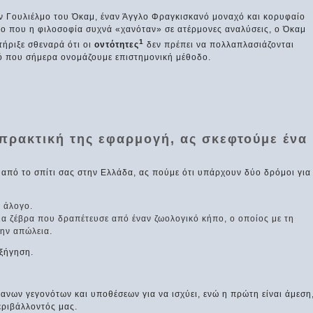
ον Γουλιέλμο του Όκαμ, έναν Άγγλο Φραγκισκανό μοναχό και κορυφαίο
δο που η φιλοσοφία συχνά «χανόταν» σε ατέρμονες αναλύσεις, ο Όκαμ
1
τήριξε σθεναρά ότι οι
οντότητες
δεν πρέπει να πολλαπλασιάζονται
τό που σήμερα ονομάζουμε επιστημονική μέθοδο.
 πρακτική της εφαρμογή, ας σκεφτούμε ένα
από το σπίτι σας στην Ελλάδα, ας πούμε ότι υπάρχουν δύο δρόμοι για
α άλογο.
μια ζέβρα που δραπέτευσε από έναν ζωολογικό κήπο, ο οποίος με τη
την απώλεια.
εξήγηση.
θανων γεγονότων και υποθέσεων για να ισχύει, ενώ η πρώτη είναι άμεση
εριβάλλοντός μας.