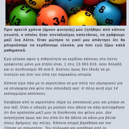
Πριν αρκετά χρόνια (ήμουν φοιτητής) μου ζητήθηκε από κάποιο
γνωστό, ο οποίος ήταν συνταξιούχος καπετάνιος, να γράψουμε
μαζί ένα Λόττο. Όταν ρώτησα το γιατί μου απάντησε ότι θα
μπορούσαμε να κερδίσουμε εύκολα, μια που εγώ ξέρω καλά
μαθηματικά.
Εγώ γέλασα αφού η πιθανότητα να κερδίσει κάποιος στο Λόττο
γράφοντας μόνο μια στήλη είναι, 1 στις 13.983.816, όσοι δηλαδή
και οι συνδυασμοί 49 ανά 6. Εκείνος όμως δεν έδειξε να με
πιστεύει και έτσι του είπα την παρακάτω ιστορία:
Κάποτε είχα πάει με το αεροπλάνο σε μια πόλη του εξωτερικού για
να επισκεφτώ ένα φίλο που σπούδαζε εκεί. Η πόλη αυτή είχε 14
εκατομμύρια κατοίκους.
Κατέβηκα από το αεροπλάνο πήρα τις αποσκευές μου και μπήκα σε
ένα ταξί. Όταν ο οδηγός με ρώτησε που ήθελα να πάω αντιλήφθηκα
ότι δεν κρατούσα μαζί μου τη διεύθυνση του φίλου μου. Δεν
ανησύχησα όμως και του είπα ότι θα ήθελα να κάνω μια βόλτα
στους δρόμους της πόλης. Κάποια στιγμή βαρέθηκα και του
ζήτησα να σταματήσει. Τον πλήρωσα και κατέβηκα από το