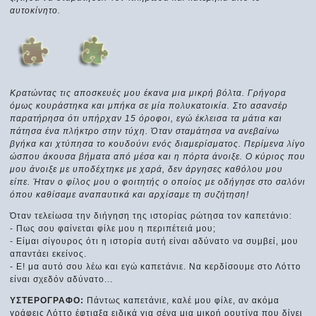
αυτοκίνητο.
Κρατώντας τις αποσκευές μου έκανα μια μικρή βόλτα. Γρήγορα
όμως κουράστηκα και μπήκα σε μία πολυκατοικία. Στο ασανσέρ
παρατήρησα ότι υπήρχαν 15 όροφοι, εγώ έκλεισα τα μάτια και
πάτησα ένα πλήκτρο στην τύχη. Όταν σταμάτησα να ανεβαίνω
βγήκα και χτύπησα το κουδούνι ενός διαμερίσματος. Περίμενα λίγο
ώσπου άκουσα βήματα από μέσα και η πόρτα άνοιξε. Ο κύριος που
μου άνοιξε με υποδέχτηκε με χαρά, δεν άργησες καθόλου μου
είπε. Ήταν ο φίλος μου ο φοιτητής ο οποίος με οδήγησε στο σαλόνι
όπου καθίσαμε αναπαυτικά και αρχίσαμε τη συζήτηση!
Όταν τελείωσα την διήγηση της ιστορίας ρώτησα τον καπετάνιο:
- Πως σου φαίνεται φίλε μου η περιπέτειά μου;
- Είμαι σίγουρος ότι η ιστορία αυτή είναι αδύνατο να συμβεί, μου
απαντάει εκείνος.
- Ε! μα αυτό σου λέω και εγώ καπετάνιε. Να κερδίσουμε στο Λόττο
είναι σχεδόν αδύνατο...
ΥΣΤΕΡΟΓΡΑΦΟ:
Πάντως καπετάνιε, καλέ μου φίλε, αν ακόμα
γράφεις Λόττο έφτιαξα ειδικά για σένα μια μικρή ρουτίνα που δίνει