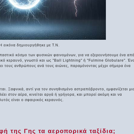
Η εικόνα δημιουργήθηκε με Τ.Ν.
παστικό κόσμο των φυσικών φαινομένων, για να εξερευνήσουμε ένα απ
ρικό κεραυνό, γνωστό και ως "Ball Lightning" ή "Fulmine Globulare". Έν
ξει τους ανθρώπους ανά τους αιώνες, παραμένοντας μέχρι σήμερα ένα
εται. Ξαφνικά, αντί για τον συνηθισμένο αστραπόβροντο, εμφανίζεται μι
έει στον αέρα, κινείται αργά ή γρήγορα, και μπορεί ακόμη και να
υτός είναι ο σφαιρικός κεραυνός.
ή της Γης τα αεροπορικά ταξίδια;