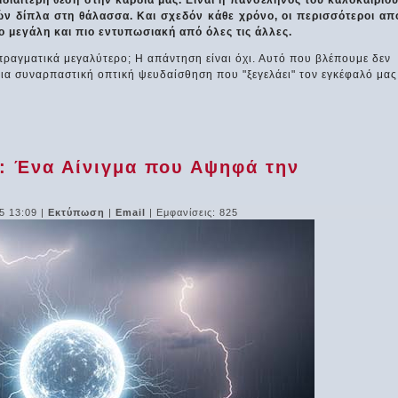
διαίτερη θέση στην καρδιά μας. Είναι η πανσέληνος του καλοκαιριού
ν δίπλα στη θάλασσα. Και σχεδόν κάθε χρόνο, οι περισσότεροι απ
ο μεγάλη και πιο εντυπωσιακή από όλες τις άλλες.
πραγματικά μεγαλύτερο; Η απάντηση είναι όχι. Αυτό που βλέπουμε δεν
μια συναρπαστική οπτική ψευδαίσθηση που "ξεγελάει" τον εγκέφαλό μας
: Ένα Αίνιγμα που Αψηφά την
5 13:09
|
Εκτύπωση
|
Email
| Εμφανίσεις: 825