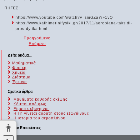
ΠΗΓΕΣ:
https://www.youtube.com/watch?v=smGZaYiF1vQ
https://www.kathimerinifysiki.gr/2017/11/aeroplana-taksidi-
pros-dytika.html
Προηγούμενο
Επόμενο
Δείτε ακόμα...
Μαθηματικά
Φυσική
Χημεία
Διάστημα
Έρευνα
Σχετικά άρθρα
Μαθήματα καθαρής σκέψης
Κόμποι από φως
Είμαστε εξωγήινοι;
Η Γη γίνεται αόρατη στους εξωγήινους
Η ιστορία του αεροπλάνου
Online Επισκέπτες
Αυτήν τη στιγμή επισκέπτονται τον ιστότοπό μας 163 guests και