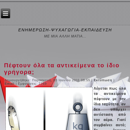
ΕΝΗΜΕΡΩΣΗ-ΨΥΧΑΓΩΓΙΑ-ΕΚΠΑΙΔΕΥΣΗ
ΜΕ ΜΙΑ ΑΛΛΗ ΜΑΤΙΑ...
Πέφτουν όλα τα αντικείμενα το ίδιο
γρήγορα;
Δημιουργήθηκε: Παρασκευή, 03 Ιουνίου 2011 08:55
|
Εκτύπωση
|
Email
| Εμφανίσεις: 7769
Λέγεται πως όλα
τα αντικείμενα
πέφτουν με την
ίδια ταχύτητα, αν
δεν υπάρχει
αντίσταση από
τον αέρα. Γιατί
συμβαίνει αυτό;