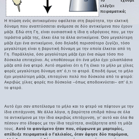
Το έχουμε
ελέγξει
πειραματικά;
Η πτώση ενός αντικειμένου οφείλεται στη βαρύτητα, την ελκτική
δύναμη που αναπτύσσεται ανάμεσα σε δύο αντικείμενα που έχουν
μάζα. Εδώ στη Γη, είναι ουσιαστικά η ίδια η υδρόγειος που, με την
τεράστια μάζα της, έλκει όλα τα άλλα αντικείμενα. Όσο μεγαλύτερη
μάζα έχει ένα αντικείμενο, όσο δηλαδή περισσότερο ζυγίζει, τόσο
μεγαλύτερη είναι η βαρυτική δύναμη με την οποία έλκεται από τη
Γη. Παράλληλα, όσο μεγαλύτερη μάζα έχει ένα σώμα τόσο πιο
δύσκολα επιταχύνει. Ας υποθέσουμε ότι ένα μήλο έχει χιλιαπλάσια
μάζα από ένα φτερό. Αυτό σημαίνει ότι η Γη έλκει το μήλο με χίλιες
φορές μεγαλύτερη δύναμη απ' ό,τι το φτερό. Επειδή όμως το μήλο
έχει μεγαλύτερη μάζα, επιταχύνει πολύ πιο δύσκολα από το φτερό:
Ακριβώς χίλιες φορές πιο δύσκολα –όπως αποδεικνύεται– απ' ό,τι
το φτερό.
Αυτό έχει σαν αποτέλεσμα το μήλο και το φτερό να πέφτουν με την
ίδια επιτάχυνση. Με άλλα λόγια, η βαρύτητα επιδρά πάνω σε όλα
τα αντικείμενα με την ίδια ακριβώς επιτάχυνση, γι' αυτό και όλα θα
πέσουν στο έδαφος με την ίδια ταχύτητα, ανεξάρτητα από τη μάζα
τους.
Αυτό το φαινόμενο ήταν που, σύμφωνα με μαρτυρίες,
απέδειξε πειραματικά ο Γαλιλαίος, όταν άφησε δύο παρόμοια,