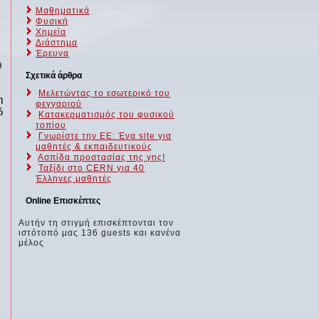
Μαθηματικά
Φυσική
Χημεία
Διάστημα
Έρευνα
D
Σχετικά άρθρα
Μελετώντας το εσωτερικό του
η
φεγγαριού
ό
Κατακερματισμός του φυσικού
τοπίου
Γνωρίστε την ΕΕ: Ένα site για
μαθητές & εκπαιδευτικούς
Ασπίδα προστασίας της γης!
Ταξίδι στο CERN για 40
Έλληνες μαθητές
Online Επισκέπτες
Αυτήν τη στιγμή επισκέπτονται τον
ιστότοπό μας 136 guests και κανένα
μέλος