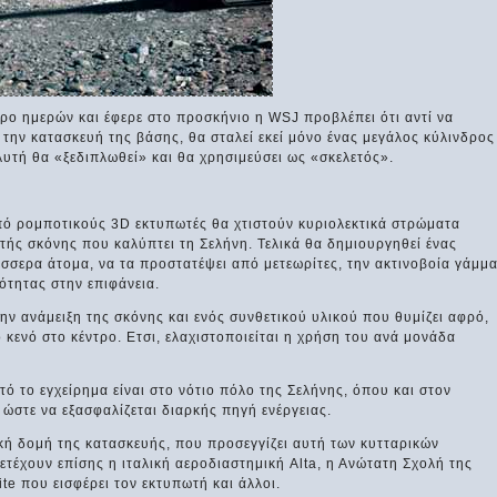
ρο ημερών και έφερε στο προσκήνιο η WSJ προβλέπει ότι αντί να
 την κατασκευή της βάσης, θα σταλεί εκεί μόνο ένας μεγάλος κύλινδρος
υτή θα «ξεδιπλωθεί» και θα χρησιμεύσει ως «σκελετός».
ό ρομποτικούς 3D εκτυπωτές θα χτιστούν κυριολεκτικά στρώματα
πτής σκόνης που καλύπτει τη Σελήνη. Τελικά θα δημιουργηθεί ένας
έσσερα άτομα, να τα προστατέψει από μετεωρίτες, την ακτινοβοία γάμμ
ότητας στην επιφάνεια.
την ανάμειξη της σκόνης και ενός συνθετικού υλικού που θυμίζει αφρό,
 κενό στο κέντρο. Ετσι, ελαχιστοποιείται η χρήση του ανά μονάδα
ό το εγχείρημα είναι στο νότιο πόλο της Σελήνης, όπου και στον
 ώστε να εξασφαλίζεται διαρκής πηγή ενέργειας.
ική δομή της κατασκευής, που προσεγγίζει αυτή των κυτταρικών
τέχουν επίσης η ιταλική αεροδιαστημική Alta, η Ανώτατη Σχολή της
ite που εισφέρει τον εκτυπωτή και άλλοι.