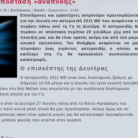
 απόσταση «αναπνοής»
1:38
|
Εκτύπωση
|
Email
| Εμφανίσεις: 3145
Επιστήμονες και ερασιτέχνες αστρονόμοι προετοιμάζοντα
για την έλευση του αστεροειδή 2011 MD που αναμένεται ν
περάσει πάνω από τη Γη τη Δευτέρα. Ο αστεροειδής θ
περάσει σε απόσταση περίπου 20 χιλιάδων χλμ από το
πλανήτη μας και θα είναι ορατός ακόμη και από ένα μικρ
οικιακό τηλεσκόπιο. Τον Νοέμβριο αναμένεται να μα
πλησιάσει ένας γιγάντιος αστεροειδής ο οποίος α
κατέληγε στη Γη θα προκαλούσε ανυπολόγιστε
καταστροφές.
Ο επισκέπτης της Δευτέρας
Ο αστεροειδής 2011 MD είναι ένας διαστημικός βράχος με
διάμετρο 10-50 μέτρα και η έλευση του έγινε γνωστή προχθέ
όπιο στο Νέο Μεξικό που ασχολείται με την αναζήτηση διαστημικών
ανή απειλή για την Γη.
α γίνει τη Δευτέρα 27 Ιουνίου πάνω από το Νότιο Ημισφαίριο του
ει πολύ κοντά αλλά τελικά θα μας προσπεράσει. Ακόμη όμως και αν
υνεύουμε αφού είναι αρκετά μικρός και θα καταστραφεί προσφέροντάς
 μπάλας φωτιάς που κινείται στον ουρανό.