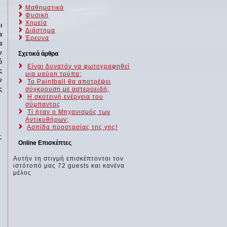
Μαθηματικά
Φυσική
Χημεία
ι
Διάστημα
α
Έρευνα
α
ν
Σχετικά άρθρα
ό
Είναι δυνατόν να φωτογραφηθεί
ς
μια μαύρη τρύπα;
ν
To Paintball θα αποτρέψει
ς
σύγκρουση με αστεροειδή;
H σκοτεινή ενέργεια του
σύμπαντος
Τί ήταν ο Μηχανισμός των
Αντικυθήρων;
Ασπίδα προστασίας της γης!
ς
Online Επισκέπτες
Αυτήν τη στιγμή επισκέπτονται τον
ιστότοπό μας 72 guests και κανένα
μέλος