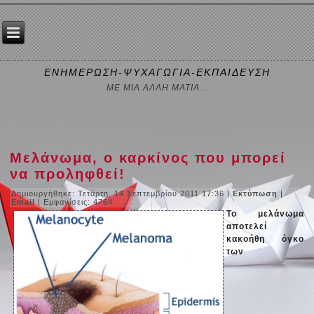
ΕΝΗΜΕΡΩΣΗ-ΨΥΧΑΓΩΓΙΑ-ΕΚΠΑΙΔΕΥΣΗ
ΜΕ ΜΙΑ ΑΛΛΗ ΜΑΤΙΑ...
Μελάνωμα, ο καρκίνος που μπορεί
να προληφθεί!
Δημιουργήθηκε: Τετάρτη, 14 Σεπτεμβρίου 2011 17:36
|
Εκτύπωση
|
Email
| Εμφανίσεις: 4764
Το μελάνωμα
αποτελεί
κακοήθη όγκο
των