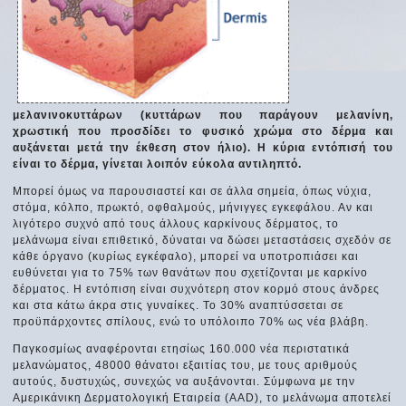
μελανινοκυττάρων (κυττάρων που παράγουν μελανίνη,
χρωστική που προσδίδει το φυσικό χρώμα στο δέρμα και
αυξάνεται μετά την έκθεση στον ήλιο). Η κύρια εντόπισή του
είναι το δέρμα, γίνεται λοιπόν εύκολα αντιληπτό.
Μπορεί όμως να παρουσιαστεί και σε άλλα σημεία, όπως νύχια,
στόμα, κόλπο, πρωκτό, οφθαλμούς, μήνιγγες εγκεφάλου. Αν και
λιγότερο συχνό από τους άλλους καρκίνους δέρματος, το
μελάνωμα είναι επιθετικό, δύναται να δώσει μεταστάσεις σχεδόν σε
κάθε όργανο (κυρίως εγκέφαλο), μπορεί να υποτροπιάσει και
ευθύνεται για το 75% των θανάτων που σχετίζονται με καρκίνο
δέρματος. Η εντόπιση είναι συχνότερη στον κορμό στους άνδρες
και στα κάτω άκρα στις γυναίκες. Το 30% αναπτύσσεται σε
προϋπάρχοντες σπίλους, ενώ το υπόλοιπο 70% ως νέα βλάβη.
Παγκοσμίως αναφέρονται ετησίως 160.000 νέα περιστατικά
μελανώματος, 48000 θάνατοι εξαιτίας του, με τους αριθμούς
αυτούς, δυστυχώς, συνεχώς να αυξάνονται. Σύμφωνα με την
Αμερικάνικη Δερματολογική Εταιρεία (AAD), το μελάνωμα αποτελεί