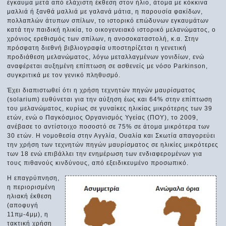
έγκαυμα μετά από ελάχιστη έκθεση στον ήλιο, άτομα με κόκκινα
μαλλιά ή ξανθά μαλλιά με γαλανά μάτια, η παρουσία φακίδων,
πολλαπλών άτυπων σπίλων, το ιστορικό επώδυνων εγκαυμάτων
κατά την παιδική ηλικία, το οικογενειακό ιστορικό μελανώματος, ο
χρόνιος ερεθισμός των σπίλων, η ανοσοκαταστολή, κ.α. Στην
πρόσφατη διεθνή βιβλιογραφία υποστηρίζεται η γενετική
προδιάθεση μελανώματος, λόγω μεταλλαγμένων γονιδίων, ενώ
αναφέρεται αυξημένη επίπτωση σε ασθενείς με νόσο Parkinson,
συγκριτικά με τον γενικό πληθυσμό.
Έχει διαπιστωθεί ότι η χρήση τεχνητών πηγών μαυρίσματος
(solarium) ευθύνεται για την αύξηση έως και 64% στην επίπτωση
του μελανώματος, κυρίως σε γυναίκες ηλικίας μικρότερης των 39
ετών, ενώ ο Παγκόσμιος Οργανισμός Υγείας (ΠΟΥ), το 2009,
ανέβασε το αντίστοιχο ποσοστό σε 75% σε άτομα μικρότερα των
30 ετών. Η νομοθεσία στην Αγγλία, Ουαλία και Σκωτία απαγορεύει
την χρήση των τεχνητών πηγών μαυρίσματος σε ηλικίες μικρότερες
των 18 ενώ επιβάλλει την ενημέρωση των ενδιαφερομένων για
τους πιθανούς κινδύνους, από εξειδικευμένο προσωπικό.
Η επαγρύπνηση,
η περιορισμένη
ηλιακή έκθεση
(αποφυγή
11πμ-4μμ), η
τακτική χρήση