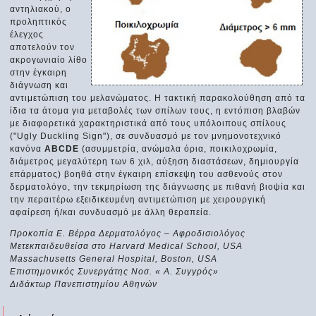
αντηλιακού, ο
προληπτικός
έλεγχος
αποτελούν τον
ακρογωνιαίο λίθο
στην έγκαιρη
διάγνωση και
αντιμετώπιση του μελανώματος. Η τακτική παρακολούθηση από τα
ίδια τα άτομα για μεταβολές των σπίλων τους, η εντόπιση βλαβών
με διαφορετικά χαρακτηριστικά από τους υπόλοιπους σπίλους
("Ugly Duckling Sign"), σε συνδυασμό με τον μνημονοτεχνικό
κανόνα
ABCDE
(ασυμμετρία, ανώμαλα όρια, ποικιλοχρωμία,
διάμετρος μεγαλύτερη των 6 χιλ, αύξηση διαστάσεων, δημιουργία
επάρματος) βοηθά στην έγκαιρη επίσκεψη του ασθενούς στον
δερματολόγο, την τεκμηρίωση της διάγνωσης με πιθανή βιοψία και
την περαιτέρω εξειδικευμένη αντιμετώπιση με χειρουργική
αφαίρεση ή/και συνδυασμό με άλλη θεραπεία.
Προκοπία Ε. Βέρρα Δερματολόγος – Αφροδισιολόγος
Μετεκπαιδευθείσα στο Harvard Medical School, USA
Massachusetts General Hospital, Boston, USA
Επιστημονικός Συνεργάτης Νοσ. « Α. Συγγρός»
Διδάκτωρ Πανεπιστημίου Αθηνών