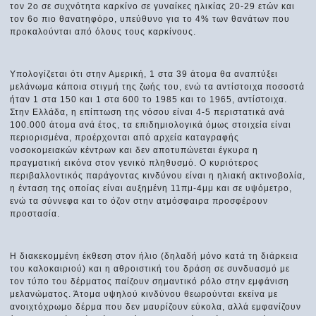
τον 2ο σε συχνότητα καρκίνο σε γυναίκες ηλικίας 20-29 ετών και
τον 6ο πιο θανατηφόρο, υπεύθυνο για το 4% των θανάτων που
προκαλούνται από όλους τους καρκίνους.
Υπολογίζεται ότι στην Αμερική, 1 στα 39 άτομα θα αναπτύξει
μελάνωμα κάποια στιγμή της ζωής του, ενώ τα αντίστοιχα ποσοστά
ήταν 1 στα 150 και 1 στα 600 το 1985 και το 1965, αντίστοιχα.
Στην Ελλάδα, η επίπτωση της νόσου είναι 4-5 περιστατικά ανά
100.000 άτομα ανά έτος, τα επιδημιολογικά όμως στοιχεία είναι
περιορισμένα, προέρχονται από αρχεία καταγραφής
νοσοκομειακών κέντρων και δεν αποτυπώνεται έγκυρα η
πραγματική εικόνα στον γενικό πληθυσμό. Ο κυριότερος
περιβαλλοντικός παράγοντας κινδύνου είναι η ηλιακή ακτινοβολία,
η ένταση της οποίας είναι αυξημένη 11πμ-4μμ και σε υψόμετρο,
ενώ τα σύννεφα και το όζον στην ατμόσφαιρα προσφέρουν
προστασία.
Η διακεκομμένη έκθεση στον ήλιο (δηλαδή μόνο κατά τη διάρκεια
του καλοκαιριού) και η αθροιστική του δράση σε συνδυασμό με
τον τύπο του δέρματος παίζουν σημαντικό ρόλο στην εμφάνιση
μελανώματος. Άτομα υψηλού κινδύνου θεωρούνται εκείνα με
ανοιχτόχρωμο δέρμα που δεν μαυρίζουν εύκολα, αλλά εμφανίζουν