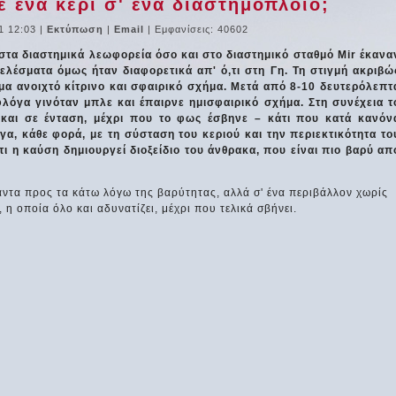
 ένα κερί σ' ένα διαστημόπλοιο;
1 12:03
|
Εκτύπωση
|
Email
| Εμφανίσεις: 40602
 στα διαστημικά λεωφορεία όσο και στο διαστημικό σταθμό Mir έκανα
λέσματα όμως ήταν διαφορετικά απ' ό,τι στη Γη. Τη στιγμή ακριβώ
μα ανοιχτό κίτρινο και σφαιρικό σχήμα. Μετά από 8-10 δευτερόλεπτ
φλόγα γινόταν μπλε και έπαιρνε ημισφαιρικό σχήμα. Στη συνέχεια τ
 και σε ένταση, μέχρι που το φως έσβηνε – κάτι που κατά κανόν
γα, κάθε φορά, με τη σύσταση του κεριού και την περιεκτικότητα το
τι η καύση δημιουργεί διοξείδιο του άνθρακα, που είναι πιο βαρύ απ
πάντα προς τα κάτω λόγω της βαρύτητας, αλλά σ' ένα περιβάλλον χωρίς
η οποία όλο και αδυνατίζει, μέχρι που τελικά σβήνει.