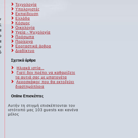
Τεχνολογία
Υπολογιστές
Εκπαίδευση
Ελλάδα
ν
Κόσμος
ς
Οικολογία
α
Υγεία - Ψυχολογία
ο
Πρόσωπα
α
Περίεργα
Εορταστικά άρθρα
υ
Διαδίκτυο
ό
Σχετικά άρθρα
Ηλιακά ιστία...
Γιατί δεν πρέπει να καθαρίζετε
τα αυτιά σας με μπατονέτα
Αεροσκάφος που θα εκτοξεύει
διαστημόπλοια
Online Επισκέπτες
Αυτήν τη στιγμή επισκέπτονται τον
ιστότοπό μας 103 guests και κανένα
μέλος