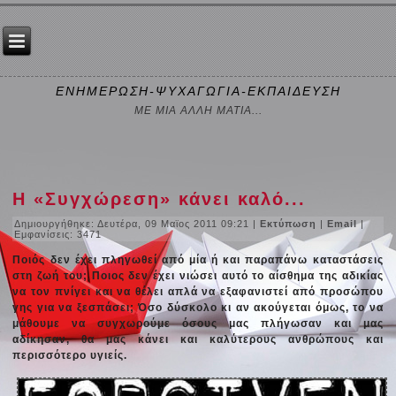
ΕΝΗΜΕΡΩΣΗ-ΨΥΧΑΓΩΓΙΑ-ΕΚΠΑΙΔΕΥΣΗ
ΜΕ ΜΙΑ ΑΛΛΗ ΜΑΤΙΑ...
Η «Συγχώρεση» κάνει καλό...
Δημιουργήθηκε: Δευτέρα, 09 Μαϊος 2011 09:21
|
Εκτύπωση
|
Email
|
Εμφανίσεις: 3471
Ποιός δεν έχει πληγωθεί από μία ή και παραπάνω καταστάσεις
στη ζωή του; Ποιος δεν έχει νιώσει αυτό το αίσθημα της αδικίας
να τον πνίγει και να θέλει απλά να εξαφανιστεί από προσώπου
γης για να ξεσπάσει; Όσο δύσκολο κι αν ακούγεται όμως, το να
μάθουμε να συγχωρούμε όσους μας πλήγωσαν και μας
αδίκησαν, θα μας κάνει και καλύτερους ανθρώπους και
περισσότερο υγιείς.