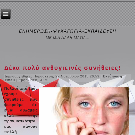
ΕΝΗΜΕΡΩΣΗ-ΨΥΧΑΓΩΓΙΑ-ΕΚΠΑΙΔΕΥΣΗ
ΜΕ ΜΙΑ ΑΛΛΗ ΜΑΤΙΑ...
Δέκα πολύ ανθυγιεινές συνήθειες!
Δημιουργήθηκε: Παρασκευή, 22 Νοεμβρίου 2013 20:59
|
Εκτύπωση
|
Email
| Εμφανίσεις: 3170
Πολλοί από εμάς
έχουμε
συνήθειες που
θεωρούμε ότι
είναι αβλαβείς
αλλά στην
πραγματικότητα
μας κάνουν
πολλή