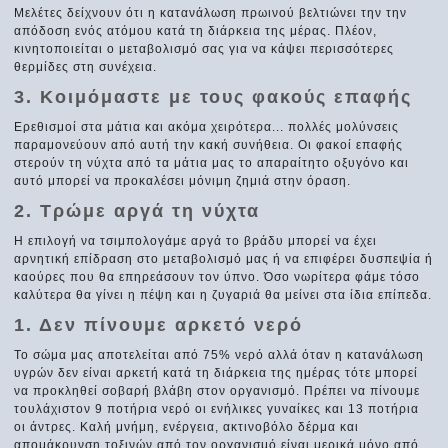
Μελέτες δείχνουν ότι η κατανάλωση πρωινού βελτιώνει την την
απόδοση ενός ατόμου κατά τη διάρκεια της μέρας. Πλέον,
κινητοποιείται ο μεταβολισμό σας για να κάψει περισσότερες
θερμίδες στη συνέχεια.
3. Κοιμόμαστε με τους φακούς επαφής
Ερεθισμοί στα μάτια και ακόμα χειρότερα... πολλές μολύνσεις
παραμονεύουν από αυτή την κακή συνήθεια. Οι φακοί επαφής
στερούν τη νύχτα από τα μάτια μας το απαραίτητο οξυγόνο και
αυτό μπορεί να προκαλέσει μόνιμη ζημιά στην όραση.
2. Τρώμε αργά τη νύχτα
Η επιλογή να τσιμπολογάμε αργά το βράδυ μπορεί να έχει
αρνητική επίδραση στο μεταβολισμό μας ή να επιφέρει δυσπεψία ή
καούρες που θα επηρεάσουν τον ύπνο. Όσο νωρίτερα φάμε τόσο
καλύτερα θα γίνει η πέψη και η ζυγαριά θα μείνει στα ίδια επίπεδα.
1. Δεν πίνουμε αρκετό νερό
Το σώμα μας αποτελείται από 75% νερό αλλά όταν η κατανάλωση
υγρών δεν είναι αρκετή κατά τη διάρκεια της ημέρας τότε μπορεί
να προκληθεί σοβαρή βλάβη στον οργανισμό. Πρέπει να πίνουμε
τουλάχιστον 9 ποτήρια νερό οι ενήλικες γυναίκες και 13 ποτήρια
οι άντρες. Καλή μνήμη, ενέργεια, ακτινοβόλο δέρμα και
απομάκρυνση τοξινών από τον οργανισμό είναι μερικά μόνο από