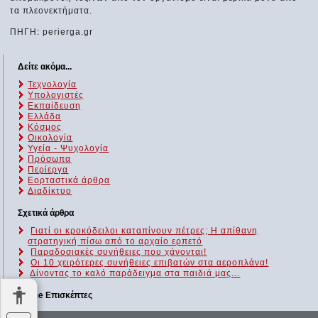
τα πλεονεκτήματα.
ΠΗΓΗ: perierga.gr
Δείτε ακόμα...
Τεχνολογία
Υπολογιστές
Εκπαίδευση
Ελλάδα
Κόσμος
Οικολογία
Υγεία - Ψυχολογία
Πρόσωπα
Περίεργα
Εορταστικά άρθρα
Διαδίκτυο
Σχετικά άρθρα
Γιατί οι κροκόδειλοι καταπίνουν πέτρες; Η απίθανη
στρατηγική πίσω από το αρχαίο ερπετό
Παραδοσιακές συνήθειες που χάνονται!
Οι 10 χειρότερες συνήθειες επιβατών στα αεροπλάνα!
Δίνοντας το καλό παράδειγμα στα παιδιά μας...
Online Επισκέπτες
Αυτήν τη στιγμή επισκέπτονται τον ιστότοπό μας 357 guests και