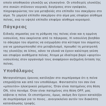
οποίο αποθηκεύει γλυκόζη ως γλυκογόνο. Οι υποδοχείς γλυκόζης
στο συκώτι στέλνουν νευρικές διεγέρσεις στον εγκέφαλο,
πληροφορώντας τον για μεταβολές στο επίπεδο του σακχάρου στο
αίμα. Το χαμηλό επίπεδο σακχάρου στο αίμα μας επιφέρει αίσθημα
πείνας, ενώ το υψηλό επίπεδο επιφέρει αίσθημα κορεσμού.
Πάγκρεας
Ειδικής σημασίας για τη ρύθμιση της πείνας είναι και η ορμόνη
ινσουλίνη, που εκκρίνεται από το πάγκρεας. Η ινσουλίνη βοηθάει
το σάκχαρο του αίματος να εισχωρήσει στα κύτταρα του σώματος
για να χρησιμοποιηθεί στο μεταβολισμό, προωθεί τη μετατροπή
της γλυκόζης σε λίπος, κάνει τα γλυκά να έχουν καλύτερη γεύση
και επιφέρει αισθήματα πείνας. Άτομα με ιδιαίτερα βαρύ «φορτίο»
ινσουλίνης στον οργανισμό τους αναφέρουν αυξημένη ένταση της
πείνας.
Υποθάλαμος
Μεταγενέστερες έρευνες κατέληξαν στο συμπέρασμα ότι η πείνα
επηρεάζεται και από τον υποθάλαμο. Φανταστείτε τον σαν ένα
«μπουτόν» ηλεκτρικού ρεύματος. Όταν είναι πατημένος στη θέση
ΟΝ, τότε πεινάμε. Όταν είναι πατημένος στη θέση OFF, μας
κόβεται η πείνα. Οι επιστήμονες, όμως, ακόμη δεν έχουν καταλήξει
σε συμπέρασμα για το ποιος...ανοιγοκλείνει αυτόν τον διακόπτη
κατανάλωσης τροφής.