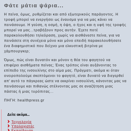
Φάτε μάτια ψάρια...
Η πείνα, όμως, ρυθμίζεται και από εξωτερικούς παράγοντες. Η
τροφή μπορεί να ενεργήσει ως έναυσμα για να μας κάνει να
πεινάσουμε. Η γεύση, η οσμή, η όψη, ο ήχος και η υφή της τροφής
μπορεί να μας...τραβήξουν προς αυτήν. Έχετε ποτέ
παρακολουθήσει τηλεόραση, χωρίς να αισθάνεστε πείνα, για να
πεινάσετε στη συνέχεια μόνο και μόνο επειδή παρακολουθήσατε
ένα διαφημιστικό που δείχνει μια ελκυστική βιτρίνα με
χάμπουργκερ;
Όμως, πώς είναι δυνατόν και μόνον η θέα του φαγητού να
επιφέρει αισθήματα πείνας; Ένας τρόπος είναι αυξάνοντας το
επίπεδο της ινσουλίνης στο αίμα μας. Πράγματι, ακόμα κι όταν
ονειροπολούμε σκεπτόμενοι το φαγητό, είναι δυνατό να διεγερθεί
απ' αυτό το πάγκρεας ώστε να εκκρίνει ινσουλίνη, κάνοντας μας να
πεινάσουμε και πιθανώς στέλνοντας μας σε αναζήτηση μιας
πάστας ή μιας τυρόπιτας...
ΠΗΓΗ: healthpress.gr
Δείτε ακόμα...
Τεχνολογία
Υπολογιστές
Εκπαίδευση