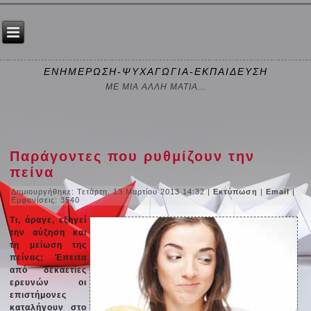
ΕΝΗΜΕΡΩΣΗ-ΨΥΧΑΓΩΓΙΑ-ΕΚΠΑΙΔΕΥΣΗ
ΜΕ ΜΙΑ ΑΛΛΗ ΜΑΤΙΑ...
Παράγοντες που ρυθμίζουν την
πείνα
Δημιουργήθηκε: Τετάρτη, 13 Μαρτίου 2013 14:32
|
Εκτύπωση
|
Email
|
Εμφανίσεις: 3540
Τι, άραγε, εξηγεί
την αύξηση και
τη μείωση της
πείνας; Έπειτα
από δεκαετίες
ερευνών οι
επιστήμονες
καταλήγουν στο