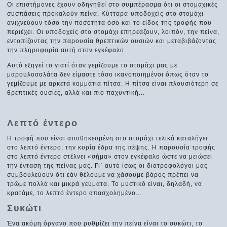
Οι επιστήμονες έχουν οδηγηθεί στο συμπέρασμα ότι οι στομαχικές
συσπάσεις προκαλούν πείνα. Κύτταρα-υποδοχείς στο στομάχι
ανιχνεύουν τόσο την ποσότητα όσο και το είδος της τροφής που
περιέχει. Οι υποδοχείς στο στομάχι επηρεάζουν, λοιπόν, την πείνα,
εντοπίζοντας την παρουσία θρεπτικών ουσιών και μεταβιβάζοντας
την πληροφορία αυτή στον εγκέφαλο.
Αυτό εξηγεί το γιατί όταν γεμίζουμε το στομάχι μας με
μαρουλοσαλάτα δεν είμαστε τόσο ικανοποιημένοι όπως όταν το
γεμίζουμε με αρκετά κομμάτια πίτσα. Η πίτσα είναι πλουσιότερη σε
θρεπτικές ουσίες, αλλά και πιο παχυντική...
Λεπτό έντερο
Η τροφή που είναι αποθηκευμένη στο στομάχι τελικά καταλήγει
στο λεπτό έντερο, την κυρία έδρα της πέψης. Η παρουσία τροφής
στο λεπτό έντερο στέλνει «σήμα» στον εγκέφαλο ώστε να μειώσει
την ένταση της πείνας μας. Γι΄ αυτό ίσως οι διατροφολόγοι μας
συμβουλεύουν ότι εάν θέλουμε να χάσουμε βάρος πρέπει να
τρώμε πολλά και μικρά γεύματα. Το μυστικό είναι, δηλαδή, να
κρατάμε, το λεπτό έντερο απασχολημένο...
Συκώτι
Ένα ακόμη όργανο που ρυθμίζει την πείνα είναι το συκώτι, το