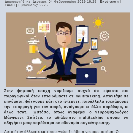
Δημιουργήθηκε: Δευτέρα, 04 Φεβρουαρίου 2019 19:29
|
Εκτύπωση
|
Email
| Εμφανίσεις: 2225
Στην ψηφιακή εποχή νομίζουμε συχνά ότι είμαστε πιο
παραγωγικοί όταν επιδιδόμαστε σε multitasking. Aπαντάμε σε
μηνύματα, ψάχνουμε κάτι στο ίντερνετ, παράλληλα τσεκάρουμε
την εφαρμογή για τον καιρό, ανοίγουμε κι άλλο παράθυρο, κι
άλλο τσατ… Ωστόσο, όπως αναφέρει ο νευροψυχολόγος
Μάνφρεντ Σπίτζερ, το αδιάλειπτο multitasking μπορεί να
οδηγήσει μακροπρόθεσμα σε αδυναμία συγκέντρωσης.
Αυτό ήταν άλλωστε κάτι που γνώριζε ήδη η νευροεπιστήμη. Ο