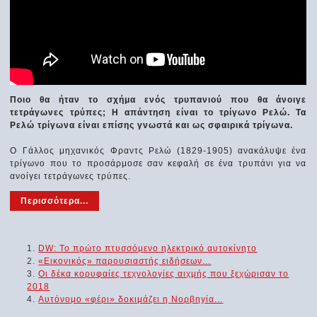
Ποιο θα ήταν το σχήμα ενός τρυπανιού που θα άνοιγε
τετράγωνες τρύπες; Η απάντηση είναι το τρίγωνο Ρελώ. Τα
Ρελώ τρίγωνα είναι επίσης γνωστά και ως σφαιρικά τρίγωνα.
Ο Γάλλος μηχανικός Φραντς Ρελώ (1829-1905) ανακάλυψε ένα
τρίγωνο που το προσάρμοσε σαν κεφαλή σε ένα τρυπάνι για να
ανοίγει τετράγωνες τρύπες.
Περισσότερα...
DW: Το πρώτο πτυσσόμενο ηλεκτρικό αυτοκίνητο
«Εικονικός» παρουσιαστής ειδήσεων...
Οι δέκα κορυφαίες τεχνολογίες αιχμής που ξεχώρισαν το
2018
Αυτόνομο «φέρι» δοκιμάζει η Νορβηγία...