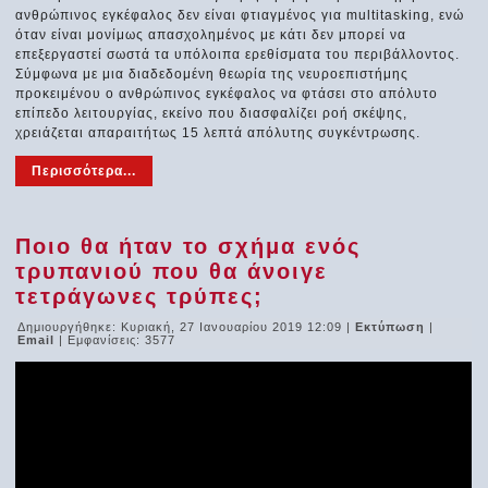
ανθρώπινος εγκέφαλος δεν είναι φτιαγμένος για multitasking, ενώ
όταν είναι μονίμως απασχολημένος με κάτι δεν μπορεί να
επεξεργαστεί σωστά τα υπόλοιπα ερεθίσματα του περιβάλλοντος.
Σύμφωνα με μια διαδεδομένη θεωρία της νευροεπιστήμης
προκειμένου ο ανθρώπινος εγκέφαλος να φτάσει στο απόλυτο
επίπεδο λειτουργίας, εκείνο που διασφαλίζει ροή σκέψης,
χρειάζεται απαραιτήτως 15 λεπτά απόλυτης συγκέντρωσης.
Περισσότερα...
Ποιο θα ήταν το σχήμα ενός
τρυπανιού που θα άνοιγε
τετράγωνες τρύπες;
Δημιουργήθηκε: Κυριακή, 27 Ιανουαρίου 2019 12:09
|
Εκτύπωση
|
Email
| Εμφανίσεις: 3577