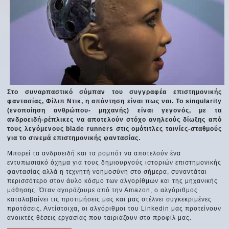
Στο συναρπαστικό σύμπαν του συγγραφέα επιστημονικής
φαντασίας, Φίλιπ Ντικ, η απάντηση είναι πως ναι. Το singularity
(ενοποίηση ανθρώπου- μηχανής) είναι γεγονός, με τα
ανδροειδή-ρέπλικες να αποτελούν στόχο ανηλεούς δίωξης από
τους λεγόμενους blade runners στις ομότιτλες ταινίες-σταθμούς
για το σινεμά επιστημονικής φαντασίας.
Μπορεί τα ανδροειδή και τα ρομπότ να αποτελούν ένα
εντυπωσιακό όχημα για τους δημιουργούς ιστοριών επιστημονικής
φαντασίας αλλά η τεχνητή νοημοσύνη στο σήμερα, συναντάται
περισσότερο στον άυλο κόσμο των αλγορίθμων και της μηχανικής
μάθησης. Όταν αγοράζουμε από την Αmazon, o αλγόριθμος
καταλαβαίνει τις προτιμήσεις μας και μας στέλνει συγκεκριμένες
προτάσεις. Αντίστοιχα, οι αλγόριθμοι του Linkedin μας προτείνουν
ανοικτές θέσεις εργασίας που ταιριάζουν στο προφίλ μας.