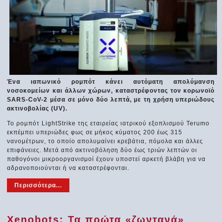
Ένα ιαπωνικό ρομπότ κάνει αυτόματη απολύμανση
νοσοκομείων και άλλων χώρων, καταστρέφοντας τον κορωνοϊό
SARS-CoV-2 μέσα σε μόνο δύο λεπτά, με τη χρήση υπεριώδους
ακτινοβολίας (UV).
Το ρομπότ LightStrike της εταιρείας ιατρικού εξοπλισμού Terumo
εκπέμπει υπεριώδες φως σε μήκος κύματος 200 έως 315
νανομέτρων, το οποίο απολυμαίνει κρεβάτια, πόμολα και άλλες
επιφάνειες. Μετά από ακτινοβόληση δύο έως τριών λεπτών οι
παθογόνοι μικροοργανισμοί έχουν υποστεί αρκετή βλάβη για να
αδρανοποιούνται ή να καταστρέφονται.
Περισσότερα...
Xenobots: Τα πρώτα «ζωντανά»