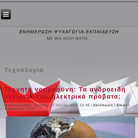
ΕΝΗΜΕΡΩΣΗ-ΨΥΧΑΓΩΓΙΑ-ΕΚΠΑΙΔΕΥΣΗ
ΜΕ ΜΙΑ ΑΛΛΗ ΜΑΤΙΑ...
Τεχνολογία
Τεχνητή νοημοσύνη: Τα ανδροειδή
ονειρεύονται ηλεκτρικά πρόβατα;
Δημιουργήθηκε: Τετάρτη, 17 Ιουνίου 2020 15:46
|
Εκτύπωση
|
Email
|
Εμφανίσεις: 2037