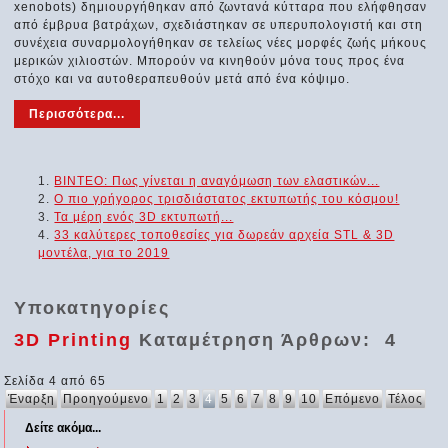
xenobots) δημιουργήθηκαν από ζωντανά κύτταρα που ελήφθησαν
από έμβρυα βατράχων, σχεδιάστηκαν σε υπερυπολογιστή και στη
συνέχεια συναρμολογήθηκαν σε τελείως νέες μορφές ζωής μήκους
μερικών χιλιοστών. Μπορούν να κινηθούν μόνα τους προς ένα
στόχο και να αυτοθεραπευθούν μετά από ένα κόψιμο.
Περισσότερα...
ΒΙΝΤΕΟ: Πως γίνεται η αναγόμωση των ελαστικών...
Ο πιο γρήγορος τρισδιάστατος εκτυπωτής του κόσμου!
Τα μέρη ενός 3D εκτυπωτή...
33 καλύτερες τοποθεσίες για δωρεάν αρχεία STL & 3D
μοντέλα, για το 2019
Υποκατηγορίες
3D Printing
Καταμέτρηση Άρθρων: 4
Σελίδα 4 από 65
Έναρξη
Προηγούμενο
1
2
3
4
5
6
7
8
9
10
Επόμενο
Τέλος
Δείτε ακόμα...