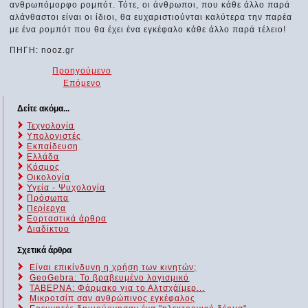
ανθρωπόμορφο ρομπότ. Τότε, οι άνθρωποι, που κάθε άλλο παρά
αλάνθαστοι είναι οι ίδιοι, θα ευχαριστιούνται καλύτερα την παρέα
με ένα ρομπότ που θα έχει ένα εγκέφαλο κάθε άλλο παρά τέλειο!
ΠΗΓΗ: nooz.gr
Προηγούμενο
Επόμενο
Δείτε ακόμα...
Τεχνολογία
Υπολογιστές
Εκπαίδευση
Ελλάδα
Κόσμος
Οικολογία
Υγεία - Ψυχολογία
Πρόσωπα
Περίεργα
Εορταστικά άρθρα
Διαδίκτυο
Σχετικά άρθρα
Είναι επικίνδυνη η χρήση των κινητών;
GeoGebra: Το βραβευμένο λογισμικό
ΤΑΒΕΡΝΑ: Φάρμακο για το Αλτσχάϊμερ...
Μικροτσίπ σαν ανθρώπινος εγκέφαλος