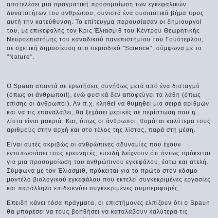
αποτελέσει μια πραγματική προσομοίωση των εγκεφαλικών
δυνατοτήτων του ανθρώπου, συνιστά ένα ουσιαστικό βήμα προς
αυτή την κατεύθυνση. Το επίτευγμα παρουσίασαν οι δημιουργοί
του, με επικεφαλής τον Κρις Έλιασμιθ του Κέντρου Θεωρητικής
Νευροεπιστήμης του καναδικού πανεπιστημίου του Γουότερλου,
σε σχετική δημοσίευση στο περιοδικό "Science", σύμφωνα με το
"Nature".
Ο Spaun απαντά σε ερωτήσεις συνήθως μετά από ένα δισταγμό
(όπως οι άνθρωποι!), ενώ φυσικά δεν αποφεύγει τα λάθη (όπως
επίσης οι άνθρωποι). Αν π.χ. κληθεί να θυμηθεί μια σειρά αριθμών
και να τις επαναλάβει, θα ξεχάσει μερικές σε περίπτωση που η
λίστα είναι μακριά. Και, όπως οι άνθρωποι, θυμάται καλύτερα τους
αριθμούς στην αρχή και στο τέλος της λίστας, παρά στη μέση.
Είναι αυτές ακριβώς οι ανθρώπινες αδυναμίες που έχουν
εντυπωσιάσει τους ερευνητές, επειδή δείχνουν ότι όντως πρόκειται
για μια προσομοίωση του ανθρώπινου εγκεφάλου, έστω και ατελή.
Σύμφωνα με τον Έλιασμιθ, πρόκειται για το πρώτο στον κόσμο
μοντέλο βιολογικού εγκεφάλου που εκτελεί συγκεκριμένες εργασίες
και παράλληλα επιδεικνύει συγκεκριμένες συμπεριφορές.
Επειδή κάνει τόσα πράγματα, οι επιστήμονες ελπίζουν ότι ο Spaun
θα μπορέσει να τους βοηθήσει να καταλάβουν καλύτερα τις