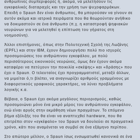
ανθρώπινες συμπεριφορές ή, ακόμα, να μελετήσουν τις
εγκεφαλικές διαταραχές και την χρήση των ψυχοφαρμάκων.
Επειδή ο Spaun δεν είναι άνθρωπος, θα μπορούσαν να γίνουν σε
αυτόν ακόμα και ιατρικά πειράματα που θα θεωρούνταν ανήθικο
να δοκιμαστούν σε ένα άνθρωπο (π.χ. η καταστροφή ψηφιακών
νευρώνων για να μελετηθεί η επίπτωση του γήρατος στη
νοημοσύνη).
Άλλοι επιστήμονες, όπως στην Πολυτεχνική Σχολή της Λωζάνης
(EPFL) και στην ΙΒΜ, έχουν δημιουργήσει πολύ πιο ισχυρές
προσομοιώσεις του ανθρώπινου εγκεφάλου, με πολύ
περισσότερους εικονικούς νευρώνες, όμως δεν έχουν ακόμα
καταφέρει να πετύχουν την ποικιλία «σκέψης» και «δράσης» που
έχει ο Spaun. O τελευταίος έχει προγραμματιστεί, μεταξύ άλλων,
να μιμείται ό,τι βλέπει, να αναγνωρίζει αριθμούς γραμμένους με
διαφορετικούς γραφικούς χαρακτήρες, να λύνει προβλήματα
λογικής κ.α.
Βέβαια, ο Spaun έχει ακόμα μεγάλους περιορισμούς, καθώς
προσομοιώνει μόνο ένα μικρό μέρος του ανθρώπινου εγκεφάλου,
ενώ είναι αργός στην εκμάθηση νέων πραγμάτων. Το επόμενο
βήμα εξέλιξής του θα είναι να αναπτυχθεί hardware, που θα
επιτρέπει στον «εγκέφαλο» του Spaun να δουλεύει σε πραγματικό
χρόνο, κάτι που αναμένεται να συμβεί σε ένα εξάμηνο περίπου.
Στο απώτερο μέλλον, ο Spaun ίσως ενσωματωθεί κανονικά σε ένα