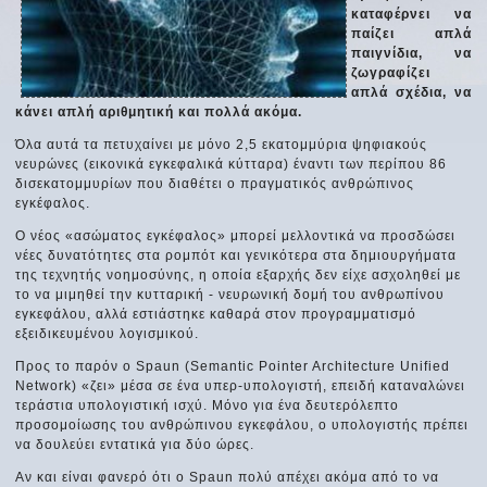
καταφέρνει να
παίζει απλά
παιγνίδια, να
ζωγραφίζει
απλά σχέδια, να
κάνει απλή αριθμητική και πολλά ακόμα.
Όλα αυτά τα πετυχαίνει με μόνο 2,5 εκατομμύρια ψηφιακούς
νευρώνες (εικονικά εγκεφαλικά κύτταρα) έναντι των περίπου 86
δισεκατομμυρίων που διαθέτει ο πραγματικός ανθρώπινος
εγκέφαλος.
Ο νέος «ασώματος εγκέφαλος» μπορεί μελλοντικά να προσδώσει
νέες δυνατότητες στα ρομπότ και γενικότερα στα δημιουργήματα
της τεχνητής νοημοσύνης, η οποία εξαρχής δεν είχε ασχοληθεί με
το να μιμηθεί την κυτταρική - νευρωνική δομή του ανθρωπίνου
εγκεφάλου, αλλά εστιάστηκε καθαρά στον προγραμματισμό
εξειδικευμένου λογισμικού.
Προς το παρόν ο Spaun (Semantic Pointer Architecture Unified
Network) «ζει» μέσα σε ένα υπερ-υπολογιστή, επειδή καταναλώνει
τεράστια υπολογιστική ισχύ. Μόνο για ένα δευτερόλεπτο
προσομοίωσης του ανθρώπινου εγκεφάλου, ο υπολογιστής πρέπει
να δουλεύει εντατικά για δύο ώρες.
Αν και είναι φανερό ότι ο Spaun πολύ απέχει ακόμα από το να