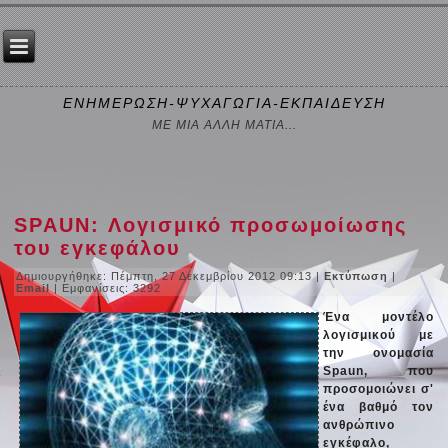
ΕΝΗΜΕΡΩΣΗ-ΨΥΧΑΓΩΓΙΑ-ΕΚΠΑΙΔΕΥΣΗ
ΜΕ ΜΙΑ ΑΛΛΗ ΜΑΤΙΑ...
SPAUN: Λογισμικό προσωμοίωσης
του εγκεφάλου
Δημιουργήθηκε: Πέμπτη, 27 Δεκεμβρίου 2012 09:13
|
Εκτύπωση
|
Email
| Εμφανίσεις: 3292
Ένα μοντέλο
λογισμικού με
την ονομασία
Spaun, που
προσομοιώνει σ'
ένα βαθμό τον
ανθρώπινο
εγκέφαλο,