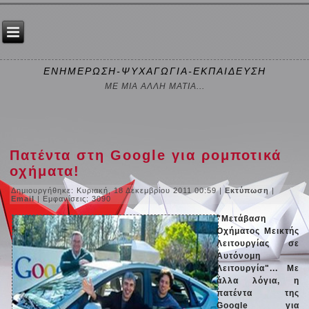
ΕΝΗΜΕΡΩΣΗ-ΨΥΧΑΓΩΓΙΑ-ΕΚΠΑΙΔΕΥΣΗ
ΜΕ ΜΙΑ ΑΛΛΗ ΜΑΤΙΑ...
Πατέντα στη Google για ρομποτικά
οχήματα!
Δημιουργήθηκε: Κυριακή, 18 Δεκεμβρίου 2011 00:59
|
Εκτύπωση
|
Email
| Εμφανίσεις: 3090
"Μετάβαση
Οχήματος Μεικτής
Λειτουργίας σε
Αυτόνομη
Λειτουργία"... Με
άλλα λόγια, η
πατέντα της
Google για