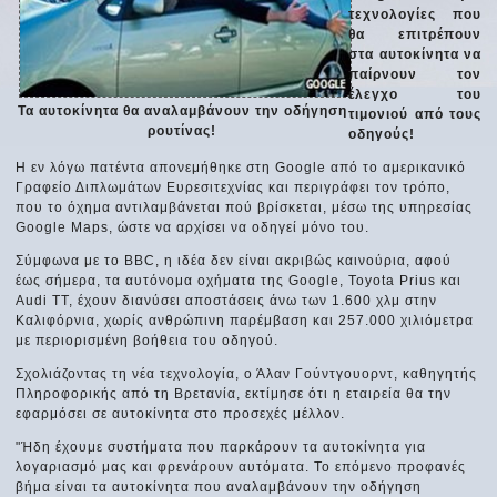
τεχνολογίες που
θα επιτρέπουν
στα αυτοκίνητα να
παίρνουν τον
έλεγχο του
Τα αυτοκίνητα θα αναλαμβάνουν την οδήγηση
τιμονιού από τους
ρουτίνας!
οδηγούς!
Η εν λόγω πατέντα απονεμήθηκε στη Google από το αμερικανικό
Γραφείο Διπλωμάτων Ευρεσιτεχνίας και περιγράφει τον τρόπο,
που το όχημα αντιλαμβάνεται πού βρίσκεται, μέσω της υπηρεσίας
Google Maps, ώστε να αρχίσει να οδηγεί μόνο του.
Σύμφωνα με το BBC, η ιδέα δεν είναι ακριβώς καινούρια, αφού
έως σήμερα, τα αυτόνομα οχήματα της Google, Toyota Prius και
Audi ΤΤ, έχουν διανύσει αποστάσεις άνω των 1.600 χλμ στην
Καλιφόρνια, χωρίς ανθρώπινη παρέμβαση και 257.000 χιλιόμετρα
με περιορισμένη βοήθεια του οδηγού.
Σχολιάζοντας τη νέα τεχνολογία, ο Άλαν Γούντγουορντ, καθηγητής
Πληροφορικής από τη Βρετανία, εκτίμησε ότι η εταιρεία θα την
εφαρμόσει σε αυτοκίνητα στο προσεχές μέλλον.
"Ήδη έχουμε συστήματα που παρκάρουν τα αυτοκίνητα για
λογαριασμό μας και φρενάρουν αυτόματα. Το επόμενο προφανές
βήμα είναι τα αυτοκίνητα που αναλαμβάνουν την οδήγηση