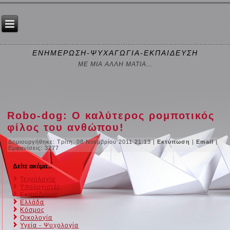
ΕΝΗΜΕΡΩΣΗ-ΨΥΧΑΓΩΓΙΑ-ΕΚΠΑΙΔΕΥΣΗ
ΜΕ ΜΙΑ ΑΛΛΗ ΜΑΤΙΑ...
Robo-dog: Ο καλύτερος ρομποτικός
φίλος του ανθώπου!
Δημιουργήθηκε: Τρίτη, 08 Νοεμβρίου 2011 21:13
|
Εκτύπωση
|
Email
|
Εμφανίσεις: 3277
Δείτε ακόμα...
Τεχνολογία
Υπολογιστές
Εκπαίδευση
Ελλάδα
Κόσμος
Οικολογία
Υγεία - Ψυχολογία