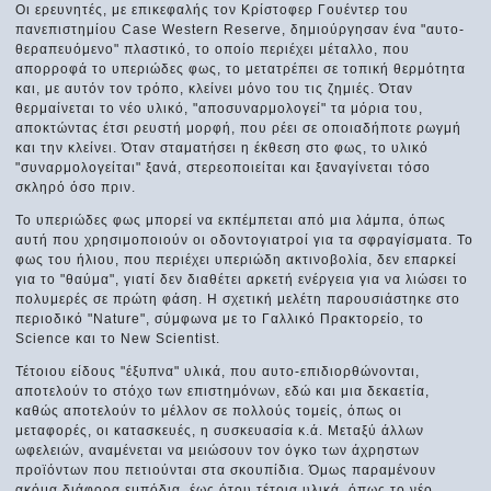
Οι ερευνητές, με επικεφαλής τον Κρίστοφερ Γουέντερ του
πανεπιστημίου Case Western Reserve, δημιούργησαν ένα "αυτο-
θεραπευόμενο" πλαστικό, το οποίο περιέχει μέταλλο, που
απορροφά το υπεριώδες φως, το μετατρέπει σε τοπική θερμότητα
και, με αυτόν τον τρόπο, κλείνει μόνο του τις ζημιές. Όταν
θερμαίνεται το νέο υλικό, "αποσυναρμολογεί" τα μόρια του,
αποκτώντας έτσι ρευστή μορφή, που ρέει σε οποιαδήποτε ρωγμή
και την κλείνει. Όταν σταματήσει η έκθεση στο φως, το υλικό
"συναρμολογείται" ξανά, στερεοποιείται και ξαναγίνεται τόσο
σκληρό όσο πριν.
Το υπεριώδες φως μπορεί να εκπέμπεται από μια λάμπα, όπως
αυτή που χρησιμοποιούν οι οδοντογιατροί για τα σφραγίσματα. Το
φως του ήλιου, που περιέχει υπεριώδη ακτινοβολία, δεν επαρκεί
για το "θαύμα", γιατί δεν διαθέτει αρκετή ενέργεια για να λιώσει το
πολυμερές σε πρώτη φάση. Η σχετική μελέτη παρουσιάστηκε στο
περιοδικό "Nature", σύμφωνα με το Γαλλικό Πρακτορείο, το
Science και το New Scientist.
Τέτοιου είδους "έξυπνα" υλικά, που αυτο-επιδιορθώνονται,
αποτελούν το στόχο των επιστημόνων, εδώ και μια δεκαετία,
καθώς αποτελούν το μέλλον σε πολλούς τομείς, όπως οι
μεταφορές, οι κατασκευές, η συσκευασία κ.ά. Μεταξύ άλλων
ωφελειών, αναμένεται να μειώσουν τον όγκο των άχρηστων
προϊόντων που πετιούνται στα σκουπίδια. Όμως παραμένουν
ακόμα διάφορα εμπόδια, έως ότου τέτοια υλικά, όπως το νέο