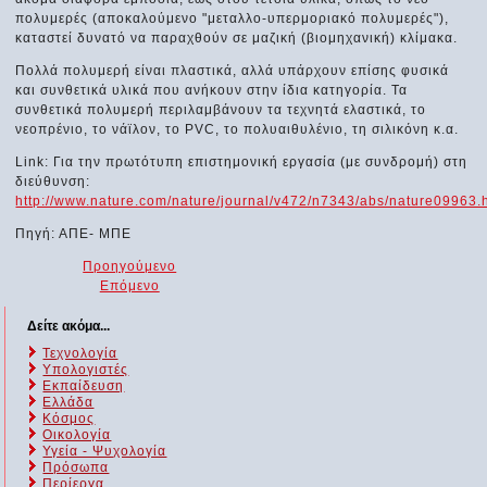
πολυμερές (αποκαλούμενο "μεταλλο-υπερμοριακό πολυμερές"),
καταστεί δυνατό να παραχθούν σε μαζική (βιομηχανική) κλίμακα.
Πολλά πολυμερή είναι πλαστικά, αλλά υπάρχουν επίσης φυσικά
και συνθετικά υλικά που ανήκουν στην ίδια κατηγορία. Τα
συνθετικά πολυμερή περιλαμβάνουν τα τεχνητά ελαστικά, το
νεοπρένιο, το νάϊλον, το PVC, το πολυαιθυλένιο, τη σιλικόνη κ.α.
Link: Για την πρωτότυπη επιστημονική εργασία (με συνδρομή) στη
διεύθυνση:
http://www.nature.com/nature/journal/v472/n7343/abs/nature09963.
Πηγή: ΑΠΕ- ΜΠΕ
Προηγούμενο
Επόμενο
Δείτε ακόμα...
Τεχνολογία
Υπολογιστές
Εκπαίδευση
Ελλάδα
Κόσμος
Οικολογία
Υγεία - Ψυχολογία
Πρόσωπα
Περίεργα