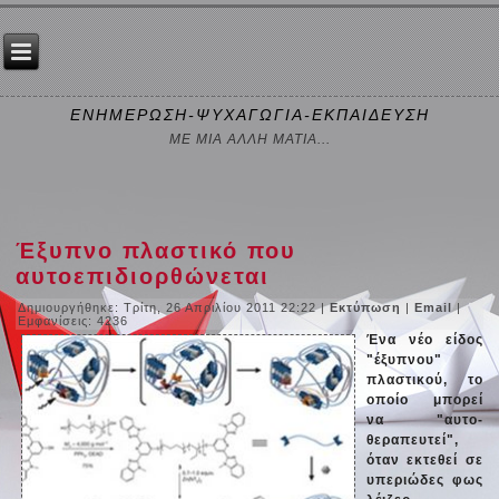
ΕΝΗΜΕΡΩΣΗ-ΨΥΧΑΓΩΓΙΑ-ΕΚΠΑΙΔΕΥΣΗ
ΜΕ ΜΙΑ ΑΛΛΗ ΜΑΤΙΑ...
Έξυπνο πλαστικό που
αυτοεπιδιορθώνεται
Δημιουργήθηκε: Τρίτη, 26 Απριλίου 2011 22:22
|
Εκτύπωση
|
Email
|
Εμφανίσεις: 4236
Ένα νέο είδος
"έξυπνου"
πλαστικού, το
οποίο μπορεί
να "αυτο-
θεραπευτεί",
όταν εκτεθεί σε
υπεριώδες φως