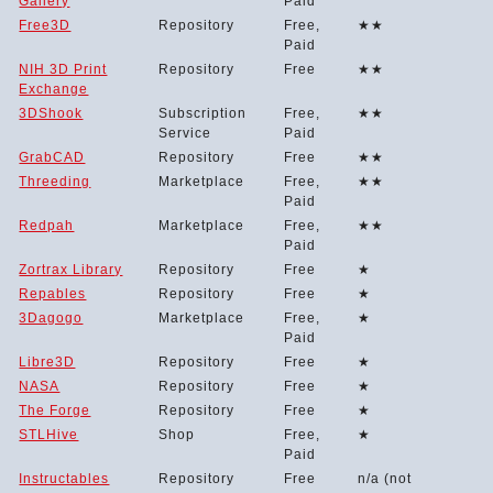
Gallery
Paid
Free3D
Repository
Free,
★★
Paid
NIH 3D Print
Repository
Free
★★
Exchange
3DShook
Subscription
Free,
★★
Service
Paid
GrabCAD
Repository
Free
★★
Threeding
Marketplace
Free,
★★
Paid
Redpah
Marketplace
Free,
★★
Paid
Zortrax Library
Repository
Free
★
Repables
Repository
Free
★
3Dagogo
Marketplace
Free,
★
Paid
Libre3D
Repository
Free
★
NASA
Repository
Free
★
The Forge
Repository
Free
★
STLHive
Shop
Free,
★
Paid
Instructables
Repository
Free
n/a (not