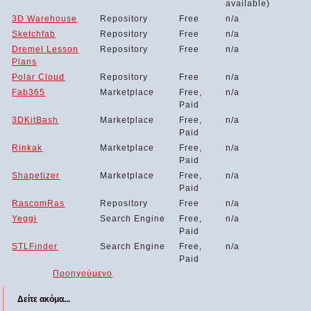
available)
3D Warehouse
Repository
Free
n/a
Sketchfab
Repository
Free
n/a
Dremel Lesson
Repository
Free
n/a
Plans
Polar Cloud
Repository
Free
n/a
Fab365
Marketplace
Free,
n/a
Paid
3DKitBash
Marketplace
Free,
n/a
Paid
Rinkak
Marketplace
Free,
n/a
Paid
Shapetizer
Marketplace
Free,
n/a
Paid
RascomRas
Repository
Free
n/a
Yeggi
Search Engine
Free,
n/a
Paid
STLFinder
Search Engine
Free,
n/a
Paid
Προηγούμενο
Δείτε ακόμα...