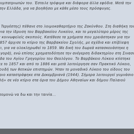
υμπατριωτών του. Έστειλε τρόφιμα και διάφορα άλλα εφόδια. Μετά την
την Ελλάδα, για να βοηθήσει με κάθε μέσο τους πρόσφυγες.
 Τεργέστης) πέθανε στο λοιμοκαθαρτήριο της Ζακύνθου. Στη διαθήκη το
α την ίδρυση του Βαρβακείου Λυκείου, και το μεγαλύτερο μέρος της
α κοινωφελείς σκοπούς. Κατέθεσε τα χρήματα που χρειάστηκαν για την
857 άρχισε το κτίριο της Βαρβακείου Σχολής, με σχέδια και επίβλεψη
αι, για να ολοκληρωθεί το 1859. Με δική του δωρεά κατασκευάστηκε η
Αγορά), ενώ επίσης χρηματοδότησε την ανέγερση διδακτηρίου στη Σινασ
δα του Αγίου Γρηγορίου του Θεολόγου. Το Βαρβάκειο Λύκειο κτίστηκε
ε το 1857 και από το 1886 και μετά λειτούργησε σαν Πρακτικό Λύκειο,
υδή των θετικών επιστημών. Ήταν το μοναδικό Λύκειο του είδους του
ίριο καταστράφηκε στα Δεκεμβριανά (1944). Σήμερα λειτουργεί γυμνάσιo
λή» σε νέο κτίριο στα όρια του Δήμου Αθηναίων και δήμου Παλαιού
ομονώ να δω και την ταινία...