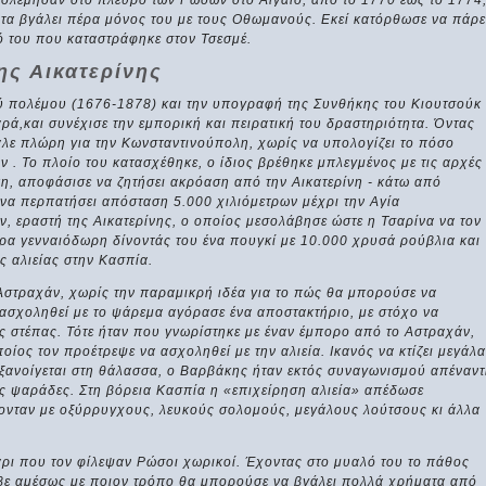
πολέμησαν στο πλευρό των Ρώσων στο Αιγαίο, από το 1770 έως το 1774
να τα βγάλει πέρα μόνος του με τους Οθωμανούς. Εκεί κατόρθωσε να πάρε
ό του που καταστράφηκε στον Τσεσμέ.
ς Αικατερίνης
ύ πολέμου (1676-1878) και την υπογραφή της Συνθήκης του Κιουτσούκ
ά,και συνέχισε την εμπορική και πειρατική του δραστηριότητα. Όντας
ε πλώρη για την Κωνσταντινούπολη, χωρίς να υπολογίζει το πόσο
όν . Το πλοίο του κατασχέθηκε, ο ίδιος βρέθηκε μπλεγμένος με τις αρχές
η, αποφάσισε να ζητήσει ακρόαση από την Αικατερίνη - κάτω από
να περπατήσει απόσταση 5.000 χιλιόμετρων μέχρι την Αγία
ν, εραστή της Αικατερίνης, ο οποίος μεσολάβησε ώστε η Τσαρίνα να τον
τερα γενναιόδωρη δίνοντάς του ένα πουγκί με 10.000 χρυσά ρούβλια και
ς αλιείας στην Κασπία.
Αστραχάν, χωρίς την παραμικρή ιδέα για το πώς θα μπορούσε να
να ασχοληθεί με το ψάρεμα αγόρασε ένα αποστακτήριο, με στόχο να
ης στέπας. Τότε ήταν που γνωρίστηκε με έναν έμπορο από το Αστραχάν,
οίος τον προέτρεψε να ασχοληθεί με την αλιεία. Ικανός να κτίζει μεγάλα
ξανοίγεται στη θάλασσα, ο Βαρβάκης ήταν εκτός συναγωνισμού απέναντ
 ψαράδες. Στη βόρεια Κασπία η «επιχείρηση αλιεία» απέδωσε
ονταν με οξύρρυγχους, λευκούς σολομούς, μεγάλους λούτσους κι άλλα
ιάρι που τον φίλεψαν Ρώσοι χωρικοί. Έχοντας στο μυαλό του το πάθος
βε αμέσως με ποιον τρόπο θα μπορούσε να βγάλει πολλά χρήματα από