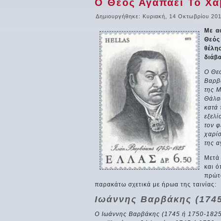
Ο Θεός Αγαπάει Το Χαβ
Δημιουργήθηκε: Κυριακή, 14 Οκτωβρίου 201
Με α
Θεός
θέλη
διάβα
Ο Θεό
Βαρβά
της Μ
Θάλα
κατά 
εξελί
τον φ
χαρίσ
της 
Μετά
και 
πρώτο
παρακάτω σχετικά με ήρωα της ταινίας:
Ιωάννης Βαρβάκης (1745
Ο Ιωάννης Βαρβάκης (1745 ή 1750-1825