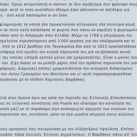
αβιάρι. Όμως αντιμετώπιζε κι εκείνος το ίδιο πρόβλημα που φρέναρε του
ερα: αυτό το τόσο ευαίσθητο έδεσμα ήταν αδύνατον να ταξιδέψει για
ής - όσο καλά παστωμένο κι αν ήταν.
 φλαμουριάς τα οποία δεν προκαλούσαν αλλοιώσεις στα πολύτιμα αυγά,
σαν σε πολύ καλή κατάσταση το φορτίο που πάνω σε καμήλες ή φορτωμέν
 φτάσει από το Αστραχάν στην Ελλάδα. Μέχρι το 1788 η επιχείρηση του
χολούσε περισσότερους από 3.000 εργάτες για την επεξεργασία και το
 Από το 1812 βρέθηκε στο Ταγκανρόγκ.Και από το 1815 εγκαταστάθηκε
μετέφερε όλη σχεδόν την κινητή περιουσία του,για να βρίσκεται κοντά
ς της οποίας υπήρξε ηγετικό μέλος και χρηματοδότης. Είναι ο μόνος πο
 του. Είχε δώσει εν τω μεταξύ μέρος από την τεράστια περιουσία του για
 γέφυρες, διώρυγες) επίσης χρηματοδότησε την ανέγερση διδακτηρίου
α του Αγίου Γρηγορίου του Θεολόγου και γι' αυτό παρασημοφορήθηκε
 ευγένειας με το επίθετο Κομνηνός Βαρβάκης.
λά στον Αγώνα πριν και κατά την περίοδο της Ελληνικής Επανάστασης
τις ελληνικές κοινότητες στη Ρωσία και ιδιαίτερα την κοινότητα της
ρνηση μαζί με το παράσημο είχε ανακηρυχτεί αρχηγός των ευγενών του
 περιουσία του, συντέλεσε, ώστε να έχει μεγάλη επιρροή στους κύκλους
 τους ομογενείς που πολεμούσαν με τον Αλέξανδρου Υψηλάντη. Επίσης
αγοράσει πάρα πολλούς Έλληνες αιχμαλώτους. Ο Βαρβάκης πάνω απ' όλ