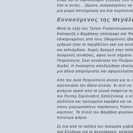
όπως και οι περισσότεροι Έλληνες που 
έτσι κι αυτός... ξέμεινε, αναγκασμένος 
μια μικρή αποζημίωση για ένα πυρπολικ
Ευνοούμενος της Μεγάλη
Μετά τη λήξη του Τρίτου Ρωσσοτουρκικο
Καϊναρτζή ο Βαρβάκης επέστρεψε στα Ψαρ
επικηρυγμένος από τους Οθωμανούς έβαλ
εχθρικό ήταν το περιβάλλον εκεί για αυτ
και εκδιώχθηκε. Χωρίς δραχμή στην τσέπ
δυσμενείς συνθήκες, αφού αυτό σήμαινε 
Πετρούπολη. Εκεί συνάντησε τον Ποτέμκι
δεχθεί. Η Αικατερίνη αποδείχθηκε ιδιαί
μια άδεια απεριόριστης και αφορολόγητη
Από την Αγία Πετρούπολη κίνησε για το 
αξιοποιήσει την άδεια αλιείας. Κι αντί 
φτιάχνει κρασί από τα γλυκά σταφύλια τ
τον Πιοτόρ Σεμιόνοβιτς Σαπόζνικοφ, ο οπ
αξιόπλοα και προηγμένα καράβια και να 
στους μικρομεσαίους παράκτιους Ρώσους
καρπούς. Τα πλοία του Βαρβάκη φορτών
πολύτιμα ψάρια.
Σε ένα από τα ταξίδια του δοκίμασε χαβ
των Ελλήνων για το αυγοτάραχο, κατάλα