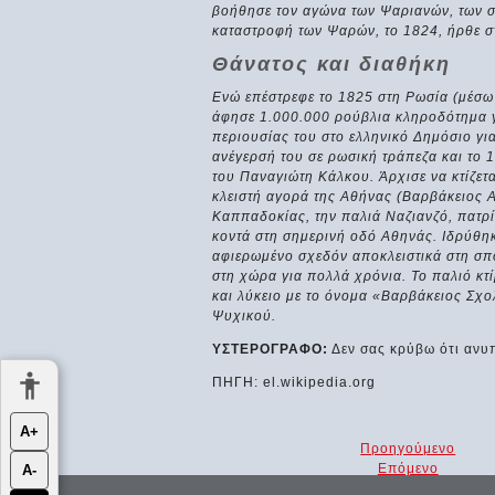
βοήθησε τον αγώνα των Ψαριανών, των σ
καταστροφή των Ψαρών, το 1824, ήρθε σ
Θάνατος και διαθήκη
Ενώ επέστρεφε το 1825 στη Ρωσία (μέσω
άφησε 1.000.000 ρούβλια κληροδότημα γι
περιουσίας του στο ελληνικό Δημόσιο γι
ανέγερσή του σε ρωσική τράπεζα και το 1
του Παναγιώτη Κάλκου. Άρχισε να κτίζετ
κλειστή αγορά της Αθήνας (Βαρβάκειος 
Καππαδοκίας, την παλιά Ναζιανζό, πατρί
κοντά στη σημερινή οδό Αθηνάς. Ιδρύθηκ
αφιερωμένο σχεδόν αποκλειστικά στη σπο
στη χώρα για πολλά χρόνια. Το παλιό κτ
και λύκειο με το όνομα «Βαρβάκειος Σχο
Ψυχικού.
ΥΣΤΕΡΟΓΡΑΦΟ:
Δεν σας κρύβω ότι ανυπ
ΠΗΓΗ: el.wikipedia.org
Α+
Προηγούμενο
Επόμενο
Α-