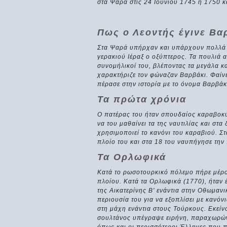
στα Ψαρά στις 24 Ιουνίου 1745 ή 1750 κ
Πως ο Λεοντής έγινε Βα
Στα Ψαρά υπήρχαν και υπάρχουν πολλά π
γερακιού Ιέραξ ο οξύπτερος. Τα πουλιά 
συνομήλικοί του, βλέποντας τα μεγάλα κ
χαρακτήριζε τον φώναζαν Βαρβάκι. Φαίνε
πέρασε στην ιστορία με το όνομα Βαρβάκη
Τα πρώτα χρόνια
Ο πατέρας του ήταν σπουδαίος καραβοκύ
να του μαθαίνει τα της ναυτιλίας και στα
χρησιμοποιεί το κανόνι του καραβιού. Σ
πλοίο του και στα 18 του ναυπήγησε την
Τα Ορλωφικά
Κατά το ρωσοτουρκικό πόλεμο πήρε μέρ
πλοίου. Κατά τα Ορλωφικά (1770), ήταν
της Αικατερίνης Β' ενάντια στην Οθωμαν
περιουσία του για να εξοπλίσει με κανόν
στη μάχη ενάντια στους Τούρκους. Εκείν
σουλτάνος υπέγραψε ειρήνη, παραχωρών