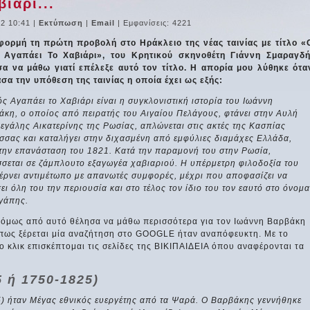
ιάρι...
2 10:41
|
Εκτύπωση
|
Email
| Εμφανίσεις: 4221
φορμή τη πρώτη προβολή στο Ηράκλειο της νέας ταινίας με τίτλο «
 Αγαπάει Το Χαβιάρι», του Κρητικού σκηνοθέτη Γιάννη Σμαραγδή
σα να μάθω γιατί επέλεξε αυτό τον τίτλο. Η απορία μου λύθηκε ότα
σα την υπόθεση της ταινίας η οποία έχει ως εξής:
ς Αγαπάει το Χαβιάρι είναι η συγκλονιστική ιστορία του Ιωάννη
κη, ο οποίος από πειρατής του Αιγαίου Πελάγους, φτάνει στην Αυλή
εγάλης Αικατερίνης της Ρωσίας, απλώνεται στις ακτές της Κασπίας
σσας και καταλήγει στην διχασμένη από εμφύλιες διαμάχες Ελλάδα,
την επανάσταση του 1821. Κατά την παραμονή του στην Ρωσία,
σσεται σε ζάμπλουτο εξαγωγέα χαβιαριού. Η υπέρμετρη φιλοδοξία του
έρνει αντιμέτωπο με απανωτές συμφορές, μέχρι που αποφασίζει να
ει όλη του την περιουσία και στο τέλος τον ίδιο του τον εαυτό στο όνομα
αγάπης.
 όμως από αυτό θέλησα να μάθω περισσότερα για τον Ιωάννη Βαρβάκη
όπως ξέρεται μία αναζήτηση στο GOOGLE ήταν αναπόφευκτη. Με το
 κλικ επισκέπτομαι τις σελίδες της ΒΙΚΙΠΑΙΔΕΙΑ όπου αναφέρονται τα
 ή 1750-1825)
) ήταν Mέγας εθνικός ευεργέτης από τα Ψαρά. Ο Βαρβάκης γεννήθηκε