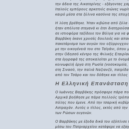
την άδεια της Αικατερίνης - εξάγοντας χ
Ιταλούς εμπόρους αρκετούς αιώνες νωρίτ
καιρό μέσα στα ξύλινα κασόνια της εποχ
Η λύση βρέθηκε. Ήταν κιβώτια από ξύλα
ήταν απόλυτα στεγανά κι έτσι διατηρού
σε ιστιοφόρα ταξίδευε τον Βόλγα για να
Βαρβάκη έκανε χρυσές δουλειές και απασ
πακετάρισμα των αυγών του οξύρρυγχου.
με την οικογένειά του στο Ταϊγάνι, όπου 
στην Οδησσό κέντρο της Φιλικής Εταιρία
στα έγγραφά της αποκαλείται με το όνομά
κοινωφελή έργα στη Ρωσία (νοσοκομεία,
στη Σινασό, την παλιά Ναζιανζό, πατρίδ
από τον Τσάρο και του δόθηκε και τίτλος
Η Ελληνική Επανάσταση
Ο Ιωάννης Βαρβάκης πρόσφερε πάρα πολ
Αρχικά βοήθησε με πάρα πολλούς τρόπους 
πόλης που έμενε. Από την τσαρική κυβέ
Αστραχάν. Αυτός ο τίτλος, εκτός από την
των Ρώσων ευγενών.
Ο Βαρβάκης με έξοδα δικά του εξόπλισε
μέσω του Πατριαρχείου κατάφερε να εξ