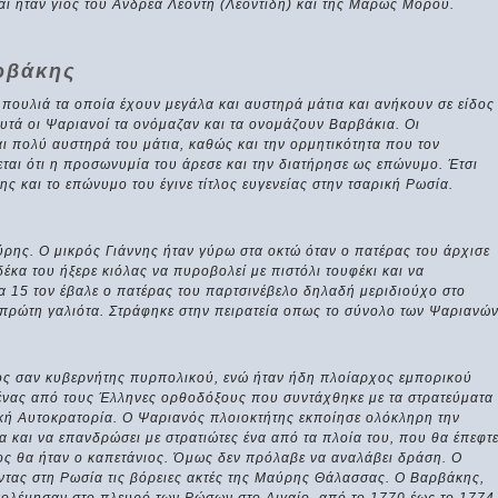
αι ήταν γιος του Ανδρέα Λεοντή (Λεοντίδη) και της Μαρώς Μόρου.
ρβάκης
ουλιά τα οποία έχουν μεγάλα και αυστηρά μάτια και ανήκουν σε είδος
αυτά οι Ψαριανοί τα ονόμαζαν και τα ονομάζουν Βαρβάκια. Οι
αι πολύ αυστηρά του μάτια, καθώς και την ορμητικότητα που τον
ται ότι η προσωνυμία του άρεσε και την διατήρησε ως επώνυμο. Έτσι
ς και το επώνυμο του έγινε τίτλος ευγενείας στην τσαρική Ρωσία.
ρης. Ο μικρός Γιάννης ήταν γύρω στα οκτώ όταν ο πατέρας του άρχισε
 δέκα του ήξερε κιόλας να πυροβολεί με πιστόλι τουφέκι και να
τα 15 τον έβαλε ο πατέρας του παρτσινέβελο δηλαδή μεριδιούχο στο
 πρώτη γαλιότα. Στράφηκε στην πειρατεία οπως το σύνολο των Ψαριανών
ος σαν κυβερνήτης πυρπολικού, ενώ ήταν ήδη πλοίαρχος εμπορικού
 ένας από τους Έλληνες ορθοδόξους που συντάχθηκε με τα στρατεύματα
ική Αυτοκρατορία. Ο Ψαριανός πλοιοκτήτης εκποίησε ολόκληρη την
ια και να επανδρώσει με στρατιώτες ένα από τα πλοία του, που θα έπεφτ
ος θα ήταν ο καπετάνιος. Όμως δεν πρόλαβε να αναλάβει δράση. Ο
τας στη Ρωσία τις βόρειες ακτές της Μαύρης Θάλασσας. Ο Βαρβάκης,