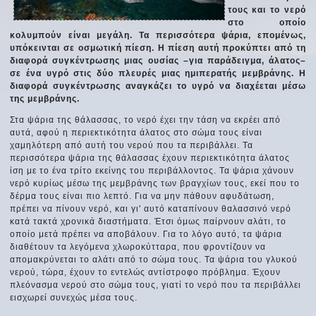
τους και το νερό
στο οποίο
κολυμπούν είναι μεγάλη. Τα περισσότερα ψάρια, επομένως,
υπόκεινται σε οσμωτική πίεση. Η πίεση αυτή προκύπτει από τη
διαφορά συγκέντρωσης μιας ουσίας –για παράδειγμα, άλατος–
σε ένα υγρό στις δύο πλευρές μιας ημιπερατής μεμβράνης. Η
διαφορά συγκέντρωσης αναγκάζει το υγρό να διαχέεται μέσω
της μεμβράνης.
Στα ψάρια της θάλασσας, το νερό έχει την τάση να εκρέει από
αυτά, αφού η περιεκτικότητα άλατος στο σώμα τους είναι
χαμηλότερη από αυτή του νερού που τα περιβάλλει. Τα
περισσότερα ψάρια της θάλασσας έχουν περιεκτικότητα άλατος
ίση με το ένα τρίτο εκείνης του περιβάλλοντος. Τα ψάρια χάνουν
νερό κυρίως μέσω της μεμβράνης των βραγχίων τους, εκεί που το
δέρμα τους είναι πιο λεπτό. Για να μην πάθουν αφυδάτωση,
πρέπει να πίνουν νερό, και γι' αυτό καταπίνουν θαλασσινό νερό
κατά τακτά χρονικά διαστήματα. Έτσι όμως παίρνουν αλάτι, το
οποίο μετά πρέπει να αποβάλουν. Για το λόγο αυτό, τα ψάρια
διαθέτουν τα λεγόμενα χλωροκύτταρα, που φροντίζουν να
απομακρύνεται το αλάτι από το σώμα τους. Τα ψάρια του γλυκού
νερού, τώρα, έχουν το εντελώς αντίστροφο πρόβλημα. Έχουν
πλεόνασμα νερού στο σώμα τους, γιατί το νερό που τα περιβάλλει
εισχωρεί συνεχώς μέσα τους.