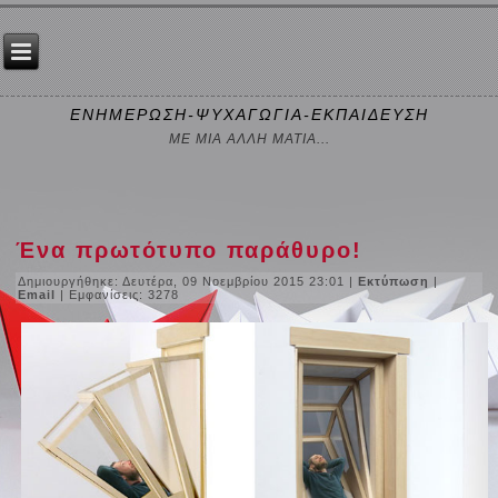
ΕΝΗΜΕΡΩΣΗ-ΨΥΧΑΓΩΓΙΑ-ΕΚΠΑΙΔΕΥΣΗ
ΜΕ ΜΙΑ ΑΛΛΗ ΜΑΤΙΑ...
Ένα πρωτότυπο παράθυρο!
Δημιουργήθηκε: Δευτέρα, 09 Νοεμβρίου 2015 23:01
|
Εκτύπωση
|
Email
| Εμφανίσεις: 3278