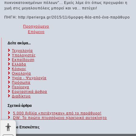
πυκνοκατοικημένων πόλεων”... Εμείς λέμε ότι όπως προχωράει η
χωή στις μεγαλουπόλεις μπορεί και να... πετύχει!
ΠΗΓΗ: http://perierga.gr/2015/11/όμορφη-θέα-από-ένα-παράθυρο
Προηγούμενο
Επόμενο
Δείτε ακόμα...
Τεχνολογία
Υπολογιστές
Εκπαίδευση
Ελλάδα
Κόσμος
Οικολογία
Υγεία - Ψυχολογία
Πρόσωπα
Περίεργα
Εορταστικά άρθρα
Διαδίκτυο
Σχετικά άρθρα
5.000 βιβλία «πετάχτηκαν» από το παράθυρο!
DW: Το πρώτο πτυσσόμενο ηλεκτρικό αυτοκίνητο
Online Επισκέπτες