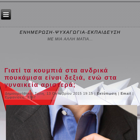
ΕΝΗΜΕΡΩΣΗ-ΨΥΧΑΓΩΓΙΑ-ΕΚΠΑΙΔΕΥΣΗ
ΜΕ ΜΙΑ ΑΛΛΗ ΜΑΤΙΑ...
Γιατί τα κουμπιά στα ανδρικά
πουκάμισα είναι δεξιά, ενώ στα
γυναικεία αριστερά;
Δημιουργήθηκε: Τρίτη, 13 Οκτωβρίου 2015 19:15
|
Εκτύπωση
|
Email
|
Εμφανίσεις: 3767