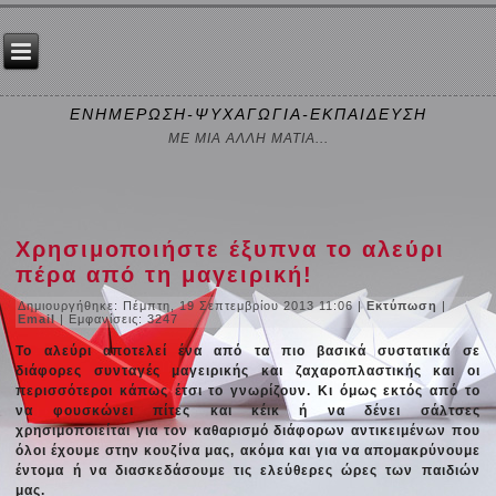
ΕΝΗΜΕΡΩΣΗ-ΨΥΧΑΓΩΓΙΑ-ΕΚΠΑΙΔΕΥΣΗ
ΜΕ ΜΙΑ ΑΛΛΗ ΜΑΤΙΑ...
Χρησιμοποιήστε έξυπνα το αλεύρι
πέρα από τη μαγειρική!
Δημιουργήθηκε: Πέμπτη, 19 Σεπτεμβρίου 2013 11:06
|
Εκτύπωση
|
Email
| Εμφανίσεις: 3247
Το αλεύρι αποτελεί ένα από τα πιο βασικά συστατικά σε
διάφορες συνταγές μαγειρικής και ζαχαροπλαστικής και οι
περισσότεροι κάπως έτσι το γνωρίζουν. Κι όμως εκτός από το
να φουσκώνει πίτες και κέικ ή να δένει σάλτσες
χρησιμοποιείται για τον καθαρισμό διάφορων αντικειμένων που
όλοι έχουμε στην κουζίνα μας, ακόμα και για να απομακρύνουμε
έντομα ή να διασκεδάσουμε τις ελεύθερες ώρες των παιδιών
μας.