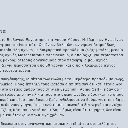
τα
 στο Βιολογικό Εργαστήριο της νήσου Μάουντ Ντέζερτ των Ηνωμένων
υνήτρια στο Ινστιτούτο Ωκεάνιων Μελετών των νήσων Βερμούδων,
σε τρία είδη αχινών με διαφορετικό προσδόκιμο ζωής: μεγάλο, μεσαίο
νος αχινός Mesocentrotus franciscanus, ο οποίος ζει για περισσότερα
υς μακροβιότερους οργανισμούς στον πλανήτη, ο μοβ αχινός
 ζει για περισσότερα από 50 χρόνια, και ο ποικιλόχρωμος αχινός
ις τέσσερα χρόνια.
 αναγέννησης, ιδιαίτερα των ειδών με το μικρότερο προσδόκιμο ζωής,
ηλικίας. Προς έκπληξή τους ωστόσο διαπίστωσαν ότι κάτι τέτοιο δεν
 στο σχετικό άρθρο τους στην επιθεώρηση «Aging Cell», είδαν ότι η
 καθόλου από την ηλικία τόσο στο υπεραιωνόβιο είδος (κάτι το οποίο
μικρό και μέσο προσδόκιμο ζωής. «Θελήσαμε να δούμε γιατί τα είδη με
 πεθαίνουν γρηγορότερα ενώ το υπεραιωνόβιο δεν γερνά και αντέχει
Τζέιμς Κόφμαν. «Αυτό που είδαμε όμως είναι ότι το γήρας δεν είναι
μη και όταν ζουν πολύ λίγα χρόνια».
ικεύεται στην αναγεννητική ιατρική και ιδιαίτερα στη μελέτη της