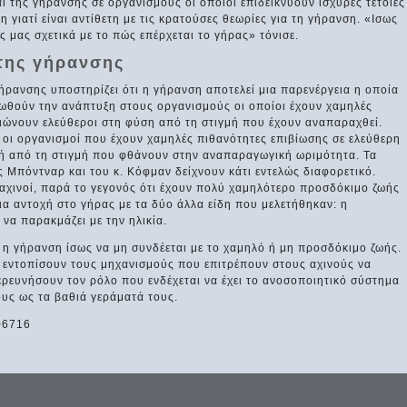
 της γήρανσης σε οργανισμούς οι οποίοι επιδεικνύουν ισχυρές τέτοιες
γιατί είναι αντίθετη με τις κρατούσες θεωρίες για τη γήρανση. «Ισως
 μας σχετικά με το πώς επέρχεται το γήρας» τόνισε.
της γήρανσης
γήρανσης υποστηρίζει ότι η γήρανση αποτελεί μια παρενέργεια η οποία
ωθούν την ανάπτυξη στους οργανισμούς οι οποίοι έχουν χαμηλές
ιώνουν ελεύθεροι στη φύση από τη στιγμή που έχουν αναπαραχθεί.
, οι οργανισμοί που έχουν χαμηλές πιθανότητες επιβίωσης σε ελεύθερη
ή από τη στιγμή που φθάνουν στην αναπαραγωγική ωριμότητα. Τα
 Μπόντναρ και του κ. Κόφμαν δείχνουν κάτι εντελώς διαφορετικό.
ι αχινοί, παρά το γεγονός ότι έχουν πολύ χαμηλότερο προσδόκιμο ζωής
δια αντοχή στο γήρας με τα δύο άλλα είδη που μελετήθηκαν: η
 να παρακμάζει με την ηλικία.
κά η γήρανση ίσως να μη συνδέεται με το χαμηλό ή μη προσδόκιμο ζωής.
α εντοπίσουν τους μηχανισμούς που επιτρέπουν στους αχινούς να
ερευνήσουν τον ρόλο που ενδέχεται να έχει το ανοσοποιητικό σύστημα
ους ως τα βαθιά γεράματά τους.
806716