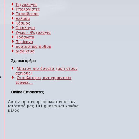
Τεχνολογία
Υπολογιστές
Εκπαίδευση
Ελλάδα
Κόσμος
Οικολογία
Υγεία - Ψυχολογία
Πρόσωπα
Περίεργα
Εορταστικά άρθρα
Διαδίκτυο
Σχετικά άρθρα
Μπετόν πιο δυνατό χάρη στους
αχινούς!
ν
Οι καλύτερες αντιγηραντικές
τροφές...
Online Επισκέπτες
Αυτήν τη στιγμή επισκέπτονται τον
ιστότοπό μας 101 guests και κανένα
μέλος