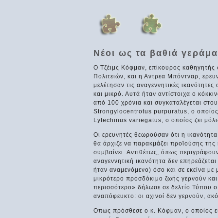
Νέοι ως τα βαθιά γεράμα
Ο Τζέιμς Κόφμαν, επίκουρος καθηγητής
Πολιτειών, και η Αντρεα Μπόντναρ, ερε
μελέτησαν τις αναγεννητικές ικανότητες 
και μικρό. Αυτά ήταν αντίστοιχα ο κόκκι
από 100 χρόνια και συγκαταλέγεται στο
Strongylocentrotus purpuratus, ο οποίος
Lytechinus variegatus, ο οποίος ζει μόλ
Οι ερευνητές θεωρούσαν ότι η ικανότητα
θα άρχιζε να παρακμάζει προϊούσης της 
συμβαίνει. Αντιθέτως, όπως περιγράφουν
αναγεννητική ικανότητα δεν επηρεάζεται
ήταν αναμενόμενο) όσο και σε εκείνα με 
μικρότερο προσδόκιμο ζωής γερνούν και
περισσότερο» δήλωσε σε δελτίο Τύπου ο 
αναπόφευκτο: οι αχινοί δεν γερνούν, ακό
Οπως πρόσθεσε ο κ. Κόφμαν, ο οποίος ειδ