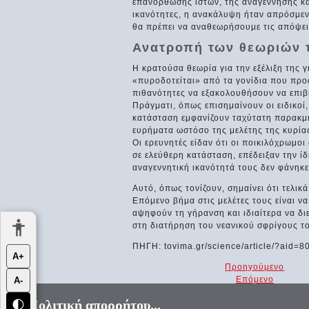
επανόρθωσης ιστών, της αναγέννησης και
ικανότητες, η ανακάλυψη ήταν απρόσμενη 
θα πρέπει να αναθεωρήσουμε τις απόψεις
Ανατροπή των θεωριών 
Η κρατούσα θεωρία για την εξέλιξη της 
«πυροδοτείται» από τα γονίδια που προ
πιθανότητες να εξακολουθήσουν να επιβ
Πράγματι, όπως επισημαίνουν οι ειδικοί
κατάσταση εμφανίζουν ταχύτατη παρακμ
ευρήματα ωστόσο της μελέτης της κυρίας
Οι ερευνητές είδαν ότι οι ποικιλόχρωμο
σε ελεύθερη κατάσταση, επέδειξαν την ί
αναγεννητική ικανότητά τους δεν φάνηκε
Αυτό, όπως τονίζουν, σημαίνει ότι τελι
Επόμενο βήμα στις μελέτες τους είναι ν
αψηφούν τη γήρανση και ιδιαίτερα να δι
στη διατήρηση του νεανικού σφρίγους τ
ΠΗΓΗ: tovima.gr/science/article/?aid=
Α+
Προηγούμενο
Επόμενο
Α-
Πολιτική απορρήτου...
🌓