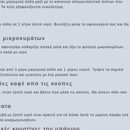
πας μαγειρική σόδα μαζί με το κανονικό απορρυπαντικό πιάτων που
 Τα λίπη εξαφανίζονται ευκολότερα.
ή σόδα σε 1 λίτρο ζεστό νερό. Βουτήξτε μέσα τα σφουγγάρια σας και θα
ο μικροκυμάτων
ό σφουγγάρι καθαρίζει απαλά μέσα και έξω το φούρνο μικροκυμάτων,
ε καλά με νερό.
αι από 3 μέρη μαγειρική σόδα και 1 μέρος νερού. Τρίψτε τα σημικά
Ξεπλύνετε και γυαλίστε με ένα μαλακό πανί.
δες καφέ από τις κούπες
1 λίτρο ζεστό νερό και βάλτε λίγο μέσα τις κούπες. Θα γίνουν πάλι σαν
ματα
υβά με ζεστό νερό είναι αρκετό για να δώσει ξανά τη χαμένη λάμψη στα
 θα αναζωογονηθούν.
ικές κουρτίνες του μπάνιου