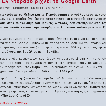
 Ελ Ντοράδο ρίχνει το Google Earth
10 17:03
|
Εκτύπωση
|
Email
| Εμφανίσεις: 4049
τακτούσαν το Μεξικό και το Περού, υπήρχε ο θρύλος ενός αρχαίο
ζονίου, ο οποίος έχει έκτοτε πυροδοτήσει τη φαντασία εκατοντάδω
ους στην ανακάλυψή του. Κανείς, ωστόσο, δεν επέστρεψε από το
που να αποδεικνύουν την ύπαρξη του θρυλικού πολιτισμού του Ε
ν νέα «μαγικά» όπλα στα χέρια τους: ένα από αυτά είναι και το Googl
άφησης της Google. Σύμφωνα με πρόσφατο δημοσίευμα του περιοδικο
ωτογραφίες που απεικονίζουν περισσότερα από 200 γιγάντια αναχώματ
τα σύνορα της Βραζιλίας με τη Βολιβία.
 γεωμετρικών κατασκευών που έχουν κατασκευαστεί στη γη, τα οποί
υς ιστορικούς που συνέταξαν την έκθεση, αντιστοιχούν σε δρόμους
λην προηγμένου πολιτισμού που εκτεινόταν σε ακτίνα 155 μιλίων μ
ρονολογούνται μεταξύ του 200 και του 1283 μ.Χ.
ωρούσαν ότι η ζούγκλα [του Αμαζονίου] δεν είναι τίποτε άλλο από μι
ικρές νομαδικές φυλές πρωτόγονων πολιτισμών. Οι ανακαλύψεις αυτές
ποτέλεσε, στην πραγματικότητα, το καταφύγιο μεγάλων πολιτισμών πο
νώσει προηγμένες κοινωνίες με καταπληκτικές υποδομές», επισημαίνει 
«The Lost City of Z».
ory.asp?id=1764419