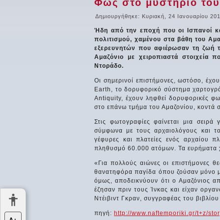
Φως στο μυστήριο του
Δημιουργήθηκε: Κυριακή, 24 Ιανουαρίου 20
Ήδη από την εποχή που οι Ισπανοί κα
πολιτισμού, χαμένου στα βάθη του Αμα
εξερευνητών που αφιέρωσαν τη ζωή τ
Αμαζόνιο με χειροπιαστά στοιχεία 
Ντοράδο.
Οι σημερινοί επιστήμονες, ωστόσο, έχου
Earth, το δορυφορικό σύστημα χαρτογρ
Antiquity, έχουν ληφθεί δορυφορικές φ
στο επάνω τμήμα του Αμαζονίου, κοντά σ
Στις φωτογραφίες φαίνεται μια σειρά
σύμφωνα με τους αρχαιολόγους και το
γέφυρες και πλατείες ενός αρχαίου π
πληθυσμό 60.000 ατόμων. Τα ευρήματα χ
«Για πολλούς αιώνες οι επιστήμονες θε
θανατηφόρα παγίδα όπου ζούσαν μόνο μ
όμως, αποδεικνύουν ότι ο Αμαζόνιος α
έζησαν πριν τους Ίνκας και είχαν οργα
Ντέιβιντ Γκραν, συγγραφέας του βιβλίου 
πηγή:
http://www.naftemporiki.gr/t+z/st