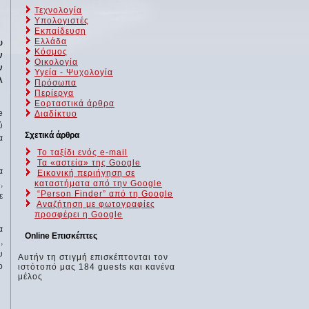
Τεχνολογία
Υπολογιστές
Εκπαίδευση
Ελλάδα
υ
Κόσμος
ν
Οικολογία
ν
Υγεία - Ψυχολογία
λ
Πρόσωπα
Περίεργα
Εορταστικά άρθρα
e
Διαδίκτυο
ύ
Σχετικά άρθρα
α
Το ταξίδι ενός e-mail
Τα «αστεία» της Google
α
Εικονική περιήγηση σε
,
καταστήματα από την Google
“Person Finder” από τη Google
ε
Αναζήτηση με φωτογραφίες
προσφέρει η Google
α
Online Επισκέπτες
,
υ
Αυτήν τη στιγμή επισκέπτονται τον
ο
ιστότοπό μας 184 guests και κανένα
μέλος