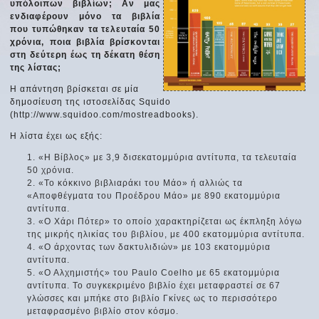
υπόλοιπων βιβλίων; Αν μας
ενδιαφέρουν μόνο τα βιβλία
που τυπώθηκαν τα τελευταία 50
χρόνια, ποια βιβλία βρίσκονται
στη δεύτερη έως τη δέκατη θέση
της λίστας;
Η απάντηση βρίσκεται σε μία
δημοσίευση της ιστοσελίδας Squido
(http://www.squidoo.com/mostreadbooks).
Η λίστα έχει ως εξής:
«Η Βίβλος» με 3,9 δισεκατομμύρια αντίτυπα, τα τελευταία
50 χρόνια.
«Το κόκκινο βιβλιαράκι του Μάο» ή αλλιώς τα
«Αποφθέγματα του Προέδρου Μάο» με 890 εκατομμύρια
αντίτυπα.
«Ο Χάρι Πότερ» το οποίο χαρακτηρίζεται ως έκπληξη λόγω
της μικρής ηλικίας του βιβλίου, με 400 εκατομμύρια αντίτυπα.
«Ο άρχοντας των δακτυλιδιών» με 103 εκατομμύρια
αντίτυπα.
«Ο Αλχημιστής» του Paulo Coelho με 65 εκατομμύρια
αντίτυπα. Το συγκεκριμένο βιβλίο έχει μεταφραστεί σε 67
γλώσσες και μπήκε στο βιβλίο Γκίνες ως το περισσότερο
μεταφρασμένο βιβλίο στον κόσμο.