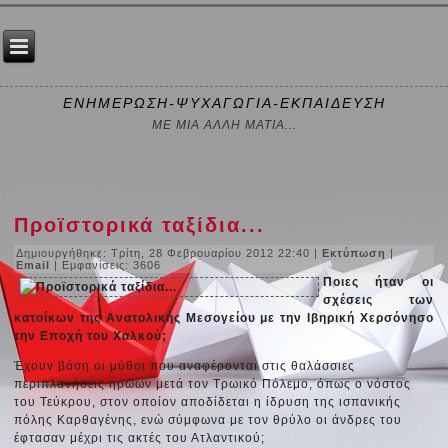
ΕΝΗΜΕΡΩΣΗ-ΨΥΧΑΓΩΓΙΑ-ΕΚΠΑΙΔΕΥΣΗ
ΜΕ ΜΙΑ ΑΛΛΗ ΜΑΤΙΑ...
Προϊστορικά ταξίδια...
Δημιουργήθηκε: Τρίτη, 28 Φεβρουαρίου 2012 22:40
|
Εκτύπωση
|
Email
| Εμφανίσεις: 3606
Ποιες ήταν οι
σχέσεις των
κατοίκων της Ανατολικής Μεσογείου με την Ιβηρική Χερσόνησο
την Εποχή του Χαλκού;
Έχουν βάση οι μύθοι που αναφέρονται στις θαλάσσιες
περιπλανήσεις ηρώων μετά τον Τρωικό Πόλεμο, όπως ο νόστος
του Τεύκρου, στον οποίον αποδίδεται η ίδρυση της ισπανικής
πόλης Καρθαγένης, ενώ σύμφωνα με τον θρύλο οι άνδρες του
έφτασαν μέχρι τις ακτές του Ατλαντικού;