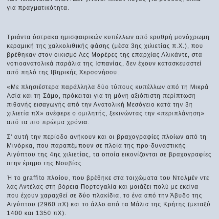
για πραγματικότητα.
Τριάντα όστρακα ημισφαιρικών κυπέλλων από ερυθρή μονόχρωμη
κεραμική της χαλκολιθικής φάσης (μέσα 3ης χιλιετίας π.Χ.), που
βρέθηκαν στον οικισμό Λες Μορέρες της επαρχίας Αλικάντε, στα
νοτιοανατολικά παράλια της Ισπανίας, δεν έχουν κατασκευαστεί
από πηλό της Ιβηρικής Χερσονήσου.
«Με πλησιέστερα παράλληλα δύο τύπους κυπέλλων από τη Μικρά
Ασία και τη Σάμο, πρόκειται για τη μόνη αξιόπιστη περίπτωση
πιθανής εισαγωγής από την Ανατολική Μεσόγειο κατά την 3η
χιλιετία πΧ» ανέφερε ο ομιλητής, ξεκινώντας την «περιπλάνηση»
από τα πιο πρώιμα χρόνια.
Σ' αυτή την περίοδο ανήκουν και οι βραχογραφίες πλοίων από τη
Μινόρκα, που παραπέμπουν σε πλοία της προ-δυναστικής
Αιγύπτου της 4ης χιλιετίας, τα οποία εικονίζονται σε βραχογραφίες
στην έρημο της Νουβίας.
Ή το graffito πλοίου, που βρέθηκε στα τοιχώματα του Ντολμέν ντε
λας Αντέλας στη βόρεια Πορτογαλία και μοιάζει πολύ με εκείνα
που έχουν χαραχθεί σε δύο πλακίδια, το ένα από την Άβυδο της
Αιγύπτου (2960 πΧ) και το άλλο από τα Μάλια της Κρήτης (μεταξύ
1400 και 1350 πΧ).