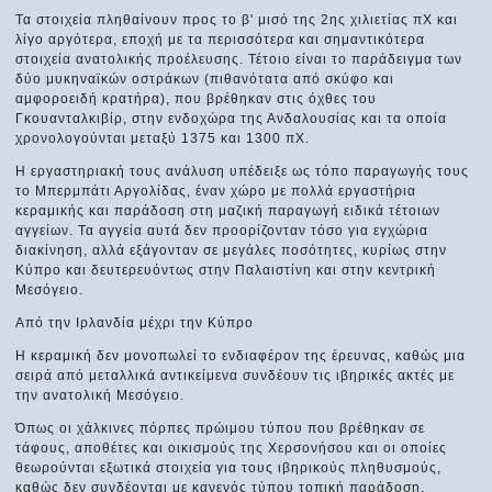
Τα στοιχεία πληθαίνουν προς το β' μισό της 2ης χιλιετίας πΧ και
λίγο αργότερα, εποχή με τα περισσότερα και σημαντικότερα
στοιχεία ανατολικής προέλευσης. Τέτοιο είναι το παράδειγμα των
δύο μυκηναϊκών οστράκων (πιθανότατα από σκύφο και
αμφοροειδή κρατήρα), που βρέθηκαν στις όχθες του
Γκουανταλκιβίρ, στην ενδοχώρα της Ανδαλουσίας και τα οποία
χρονολογούνται μεταξύ 1375 και 1300 πΧ.
Η εργαστηριακή τους ανάλυση υπέδειξε ως τόπο παραγωγής τους
το Μπερμπάτι Αργολίδας, έναν χώρο με πολλά εργαστήρια
κεραμικής και παράδοση στη μαζική παραγωγή ειδικά τέτοιων
αγγείων. Τα αγγεία αυτά δεν προορίζονταν τόσο για εγχώρια
διακίνηση, αλλά εξάγονταν σε μεγάλες ποσότητες, κυρίως στην
Κύπρο και δευτερευόντως στην Παλαιστίνη και στην κεντρική
Μεσόγειο.
Από την Ιρλανδία μέχρι την Κύπρο
Η κεραμική δεν μονοπωλεί το ενδιαφέρον της έρευνας, καθώς μια
σειρά από μεταλλικά αντικείμενα συνδέουν τις ιβηρικές ακτές με
την ανατολική Μεσόγειο.
Όπως οι χάλκινες πόρπες πρώιμου τύπου που βρέθηκαν σε
τάφους, αποθέτες και οικισμούς της Χερσονήσου και οι οποίες
θεωρούνται εξωτικά στοιχεία για τους ιβηρικούς πληθυσμούς,
καθώς δεν συνδέονται με κανενός τύπου τοπική παράδοση.