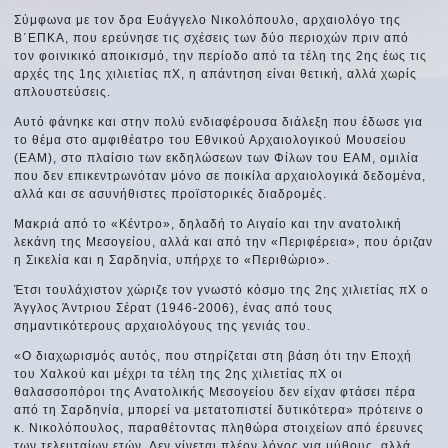
Σύμφωνα με τον δρα Ευάγγελο Νικολόπουλο, αρχαιολόγο της
Β΄ΕΠΚΑ, που ερεύνησε τις σχέσεις των δύο περιοχών πριν από
τον φοινικικό αποικισμό, την περίοδο από τα τέλη της 2ης έως τις
αρχές της 1ης χιλιετίας πΧ, η απάντηση είναι θετική, αλλά χωρίς
απλουστεύσεις.
Αυτό φάνηκε και στην πολύ ενδιαφέρουσα διάλεξη που έδωσε για
το θέμα στο αμφιθέατρο του Εθνικού Αρχαιολογικού Μουσείου
(ΕΑΜ), στο πλαίσιο των εκδηλώσεων των Φίλων του ΕΑΜ, ομιλία
που δεν επικεντρωνόταν μόνο σε ποικίλα αρχαιολογικά δεδομένα,
αλλά και σε ασυνήθιστες προϊστορικές διαδρομές.
Μακριά από το «Κέντρο», δηλαδή το Αιγαίο και την ανατολική
λεκάνη της Μεσογείου, αλλά και από την «Περιφέρεια», που όριζαν
η Σικελία και η Σαρδηνία, υπήρχε το «Περιθώριο».
Έτσι τουλάχιστον χώριζε τον γνωστό κόσμο της 2ης χιλιετίας πΧ ο
Άγγλος Άντριου Σέρατ (1946-2006), ένας από τους
σημαντικότερους αρχαιολόγους της γενιάς του.
«Ο διαχωρισμός αυτός, που στηρίζεται στη βάση ότι την Εποχή
του Χαλκού και μέχρι τα τέλη της 2ης χιλιετίας πΧ οι
θαλασσοπόροι της Ανατολικής Μεσογείου δεν είχαν φτάσει πέρα
από τη Σαρδηνία, μπορεί να μετατοπιστεί δυτικότερα» πρότεινε ο
κ. Νικολόπουλος, παραθέτοντας πληθώρα στοιχείων από έρευνες
των τελευταίων ετών. Δεν γίνεται πλέον λόγος για μύθους, αλλά