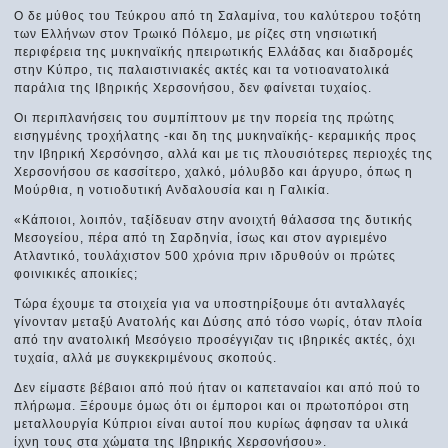
Ο δε μύθος του Τεύκρου από τη Σαλαμίνα, του καλύτερου τοξότη
των Ελλήνων στον Τρωικό Πόλεμο, με ρίζες στη νησιωτική
περιφέρεια της μυκηναϊκής ηπειρωτικής Ελλάδας και διαδρομές
στην Κύπρο, τις παλαιστινιακές ακτές και τα νοτιοανατολικά
παράλια της Ιβηρικής Χερσονήσου, δεν φαίνεται τυχαίος.
Οι περιπλανήσεις του συμπίπτουν με την πορεία της πρώτης
εισηγμένης τροχήλατης -και δη της μυκηναϊκής- κεραμικής προς
την Ιβηρική Χερσόνησο, αλλά και με τις πλουσιότερες περιοχές της
Χερσονήσου σε κασσίτερο, χαλκό, μόλυβδο και άργυρο, όπως η
Μούρθια, η νοτιοδυτική Ανδαλουσία και η Γαλικία.
«Κάποιοι, λοιπόν, ταξίδευαν στην ανοιχτή θάλασσα της δυτικής
Μεσογείου, πέρα από τη Σαρδηνία, ίσως και στον αγριεμένο
Ατλαντικό, τουλάχιστον 500 χρόνια πριν ιδρυθούν οι πρώτες
φοινικικές αποικίες;
Τώρα έχουμε τα στοιχεία για να υποστηρίξουμε ότι ανταλλαγές
γίνονταν μεταξύ Ανατολής και Δύσης από τόσο νωρίς, όταν πλοία
από την ανατολική Μεσόγειο προσέγγιζαν τις ιβηρικές ακτές, όχι
τυχαία, αλλά με συγκεκριμένους σκοπούς.
Δεν είμαστε βέβαιοι από πού ήταν οι καπεταναίοι και από πού το
πλήρωμα. Ξέρουμε όμως ότι οι έμποροι και οι πρωτοπόροι στη
μεταλλουργία Κύπριοι είναι αυτοί που κυρίως άφησαν τα υλικά
ίχνη τους στα χώματα της Ιβηρικής Χερσονήσου».