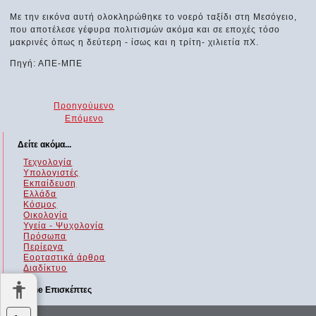
Με την εικόνα αυτή ολοκληρώθηκε το νοερό ταξίδι στη Μεσόγειο,
που αποτέλεσε γέφυρα πολιτισμών ακόμα και σε εποχές τόσο
μακρινές όπως η δεύτερη - ίσως και η τρίτη- χιλιετία πΧ.
Πηγή: ΑΠΕ-ΜΠΕ
Προηγούμενο
Επόμενο
Δείτε ακόμα...
Τεχνολογία
Υπολογιστές
Εκπαίδευση
Ελλάδα
Κόσμος
Οικολογία
Υγεία - Ψυχολογία
Πρόσωπα
Περίεργα
Εορταστικά άρθρα
Διαδίκτυο
Online Επισκέπτες
Αυτήν τη στιγμή επισκέπτονται τον ιστότοπό μας 435 guests και