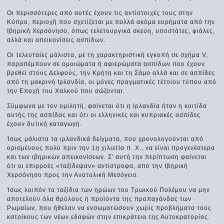
Οι περισσότερες από αυτές έχουν τις αντίστοιχές τους στην
Κύπρο, περιοχή που σχετίζεται με πολλά ακόμα ευρήματα από την
Ιβηρική Χερσόνησο, όπως τελετουργικά σκεύη, υποστάτες, φιάλες,
αλλά και απεικονίσεις ασπίδων.
Οι τελευταίες μάλιστα, με τη χαρακτηριστική εγκοπή σε σχήμα V,
παραπέμπουν σε ομοιώματα ή αφιερώματα ασπίδων που έχουν
βρεθεί στους Δελφούς, την Κρήτη και τη Σάμο αλλά και σε ασπίδες
από τη μακρινή Ιρλανδία, οι μόνες πραγματικές τέτοιου τύπου από
την Εποχή του Χαλκού που σώζονται.
Σύμφωνα με τον ομιλητή, φαίνεται ότι η Ιρλανδία ήταν η κοιτίδα
αυτής της ασπίδας και ότι οι ελληνικές και κυπριακές ασπίδες
έχουν δυτική καταγωγή.
Ίσως μάλιστα τα ιρλανδικά δείγματα, που χρονολογούνται από
ορισμένους πολύ πριν την 1η χιλιετία π. Χ., να είναι προγενέστερα
και των ιβηρικών απεικονίσεων. Σ' αυτή την περίπτωση φαίνεται
ότι οι επιρροές «ταξίδεψαν» αντίστροφα, από την Ιβηρική
Χερσόνησο προς την Ανατολική Μεσόγειο.
Ίσως λοιπόν τα ταξίδια των ηρώων του Τρωικού Πολέμου να μην
αποτελούν όλα θρύλους ή προϊόντα της προπαγάνδας των
Ρωμαίων, που ήθελαν να ενσωματώσουν χωρίς προβλήματα τους
κατοίκους των νέων εδαφών στην επικράτεια της Αυτοκρατορίας.