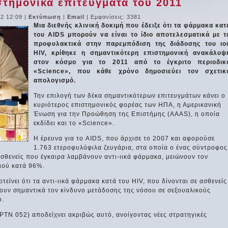
στημονικά επιτεύγματα του 2011
12 12:09
|
Εκτύπωση
|
Email
| Εμφανίσεις: 3381
Μια διεθνής κλινική δοκιμή που έδειξε ότι τα φάρμακα κατ
του AIDS μπορούν να είναι το ίδιο αποτελεσματικά με τ
προφυλακτικά στην παρεμπόδιση της διάδοσης του ιο
HIV, κρίθηκε η σημαντικότερη επιστημονική ανακάλυψ
στον κόσμο για το 2011 από το έγκριτο περιοδικ
«Science», που κάθε χρόνο δημοσιεύει τον σχετικ
απολογισμό.
Την επιλογή των δέκα σημαντικότερων επιτευγμάτων κάνει ο
κυριότερος επιστημονικός φορέας των ΗΠΑ, η Αμερικανική
Ένωση για την Προώθηση της Επιστήμης (AAAS), η οποία
εκδίδει και το «Science».
Η έρευνα για το AIDS, που άρχισε το 2007 και αφορούσε
1.763 ετεροφυλόφιλα ζευγάρια, στα οποία ο ένας σύντροφος
οι ασθενείς που έγκαιρα λαμβάνουν αντι-ιικά φάρμακα, μειώνουν τον
ιού κατά 96%.
τείνει ότι τα αντι-ιικά φάρμακα κατά του HIV, που δίνονται σε ασθενείς
ουν σημαντικά τον κίνδυνο μετάδοσης της νόσου σε σεξουαλικούς
ύ.
ΡΤΝ 052) αποδείχνει ακριβώς αυτό, ανοίγοντας νέες στρατηγικές