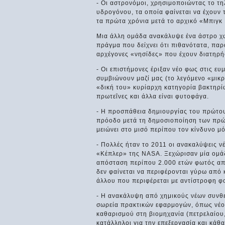
- Οι αστρονόμοι, χρησιμοποιώντας το τ
υδρογόνου, τα οποία φαίνεται να έχουν 
τα πρώτα χρόνια μετά το αρχικό «Μπιγκ
Μια άλλη ομάδα ανακάλυψε ένα άστρο χ
πράγμα που δείχνει ότι πιθανότατα, πα
αρχέγονες «νησίδες» που έχουν διατηρή
- Οι επιστήμονες έριξαν νέο φως στις ε
συμβιώνουν μαζί μας (το λεγόμενο «μικρ
«δική του» κυρίαρχη κατηγορία βακτηρίω
πρωτεΐνες και άλλα είναι φυτοφάγα.
- Η προσπάθεια δημιουργίας του πρώτου
πρόοδο μετά τη δημοσιοποίηση των πρώτ
μειώνει στο μισό περίπου τον κίνδυνο μ
- Πολλές ήταν το 2011 οι ανακαλύψεις 
«Κέπλερ» της NASA. Ξεχώρισαν μία ομάδ
απόσταση περίπου 2.000 ετών φωτός απ
δεν φαίνεται να περιφέρονται γύρω από 
άλλου που περιφέρεται με αντίστροφη φ
- Η ανακάλυψη από χημικούς νέων συνθε
σωρεία πρακτικών εφαρμογών, όπως νέου
καθαρισμού στη βιομηχανία (πετρελαίου, α
κατάλληλοι για την επεξεργασία και κά