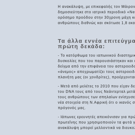
Η ανακάλυψη, με επικεφαλής τον Μάιρον
δημοσιεύτηκε στο ιατρικό περιοδικό «N
ορόσημο προόδου στην 30χρονη μάχη κατ
ανθρώπους διεθνώς και σκότωσε 1,8 εκα
Τα άλλα εννέα επιτεύγμ
πρώτη δεκάδα:
- Το κατόρθωμα του ιαπωνικού διαστημι
δυσκολίες που του παρουσιάστηκαν και κ
δείγμα από την επιφάνεια του αστεροειδο
«άνεμος» αποχρωματίζει τους αστεροειδε
πλανήτη μας (οι χονδρίτες), προέρχοντα
- Μετά από μελέτες το 2010 που είχαν δε
του DNA τους από τους Νεάντερταλ μετά 
τους ανθρώπους των σπηλαίων ενίσχυσ
νέα στοιχεία στη Ν.Αφρική ότι ο ικανός
πρόγονός μας.
- Ιάπωνες ερευνητές απεικόνισαν για π
πρωτεΐνης που χρησιμοποιούν τα φυτά γ
ανακάλυψη μπορεί μελλοντικά να διευκο