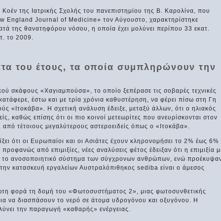
 Κοέν της Ιατρικής Σχολής του πανεπιστημίου της Β. Καρολίνα, που
ew England Journal of Medicine» τον Αύγουστο, χαρακτηρίστηκε
ά της θανατηφόρου νόσου, η οποία έχει μολύνει περίπου 33 εκατ.
τ. το 2009.
ατα του έτους, τα οποία συμπληρώνουν την
κού σκάφους «Χαγιαμπούσα», το οποίο ξεπέρασε τις σοβαρές τεχνικές
ατάφερε, έστω και με τρία χρόνια καθυστέρηση, να φέρει πίσω στη Γη
ύς «Ιτοκάβα». Η σχετική ανάλυση έδειξε, μεταξύ άλλων, ότι ο ηλιακός
ίς, καθώς επίσης ότι οι πιο κοινοί μετεωρίτες που ανευρίσκονται στον
ι από τέτοιους μεγαλύτερους αστεροειδείς όπως ο «Ιτοκάβα».
ίξει ότι οι Ευρωπαίοι και οι Ασιάτες έχουν κληρονομήσει το 2% έως 6%
προφανώς από επιμιξίες, νέες αναλύσεις φέτος έδειξαν ότι η επιμιξία μ
ε το ανοσοποιητικό σύστημα των σύγχρονων ανθρώπων, ενώ προέκυψα
 στην κατασκευή εργαλείων Αυστραλόπιθηκος sediba είναι ο άμεσος
ρώτη φορά τη δομή του «Φωτοσυστήματος 2», μιας φωτοσυνθετικής
ια να διασπάσουν το νερό σε άτομα υδρογόνου και οξυγόνου. Η
λύνει την παραγωγή «καθαρής» ενέργειας.