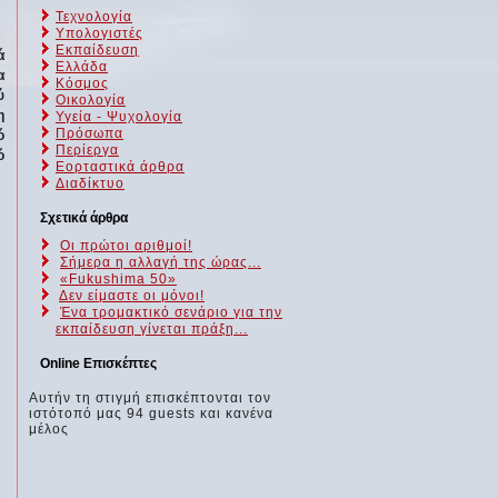
Τεχνολογία
Υπολογιστές
Εκπαίδευση
ά
Ελλάδα
α
Κόσμος
ύ
Οικολογία
η
Υγεία - Ψυχολογία
Πρόσωπα
ό
Περίεργα
ό
Εορταστικά άρθρα
Διαδίκτυο
Σχετικά άρθρα
Οι πρώτοι αριθμοί!
Σήμερα η αλλαγή της ώρας...
«Fukushima 50»
Δεν είμαστε οι μόνοι!
Ένα τρομακτικό σενάριο για την
εκπαίδευση γίνεται πράξη...
Online Επισκέπτες
Αυτήν τη στιγμή επισκέπτονται τον
ιστότοπό μας 94 guests και κανένα
μέλος