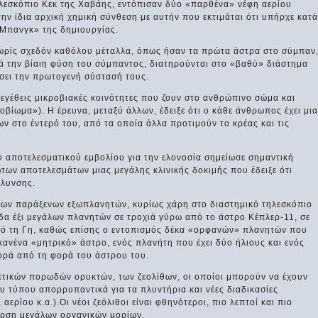
ηλεσκόπιο Κεκ της Χαβάης, εντόπισαν δύο «παρθένα» νέφη αερίου
την ίδια αρχική χημική σύνθεση με αυτήν που εκτιμάται ότι υπήρχε κατά
 Μπανγκ» της δημιουργίας.
ωρίς σχεδόν καθόλου μέταλλα, όπως ήσαν τα πρώτα άστρα στο σύμπαν
ρά την βίαιη φύση του σύμπαντος, διατηρούνται στο «βαθύ» διάστημα
σει την πρωτογενή σύστασή τους.
υμεγέθεις μικροβιακές κοινότητες που ζουν στο ανθρώπινο σώμα και
οβίωμα»). Η έρευνα, μεταξύ άλλων, έδειξε ότι ο κάθε άνθρωπος έχει μια
ν στο έντερό του, από τα οποία άλλα προτιμούν το κρέας και τις
 αποτελεσματικού εμβολίου για την ελονοσία σημείωσε σημαντική
ων αποτελεσμάτων μιας μεγάλης κλινικής δοκιμής που έδειξε ότι
όλυνσης.
νέων παράξενων εξωπλανητών, κυρίως χάρη στο διαστημικό τηλεσκόπιο
α έξι μεγάλων πλανητών σε τροχιά γύρω από το άστρο Κέπλερ-11, σε
ό τη Γη, καθώς επίσης ο εντοπισμός δέκα «ορφανών» πλανητών που
κανένα «μητρικό» άστρο, ενός πλανήτη που έχει δύο ήλιους και ενός
ορά από τη φορά του άστρου του.
τικών πορωδών ορυκτών, των ζεολίθων, οι οποίοι μπορούν να έχουν
 τύπου απορρυπαντικά για τα πλυντήρια και νέες διαδικασίες
ερίου κ.α.).Οι νέοι ζεόλιθοι είναι φθηνότεροι, πιο λεπτοί και πιο
θαρση μεγάλων οργανικών μορίων.