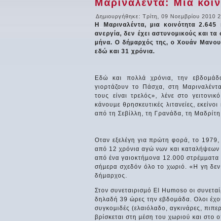
Μαριναλέντα: Μια κοιν
Δημιουργήθηκε: Τρίτη, 09 Νοεμβρίου 2010 
Η
_
Μαριναλέντα, µια κοινότητα 2.645
ανεργία, δεν έχει αστυνοµικούς και τα 
µήνα. Ο δήµαρχός της, ο Χουάν Μανου
εδώ και 31 χρόνια.
Εδώ και πολλά χρόνια, την εβδοµάδ
γιορτάζουν το Πάσχα, στη Μαριναλέντ
τους είναι τρελός», λένε στο γειτονικ
κάνουµε θρησκευτικές λιτανείες, εκείνοι
από τη Σεβίλλη, τη Γρανάδα, τη Μαδρίτη
Οταν εξελέγη για πρώτη φορά, το 1979,
από 12 χρόνια αγώ νων και καταλήψεων 
από ένα γαιοκτήµονα 12.000 στρέµµατα γ
σήµερα σχεδόν όλο το χωριό. «Η γη δεν 
δήµαρχος.
Στον συνεταιρισµό Εl Ηumoso οι συνεταί
δηλαδή 39 ώρες την εβδοµάδα. Ολοι έχου
συγκοµιδές (ελαιόλαδο, αγκινάρες, πιπε
βρίσκεται στη µέση του χωριού και στο 