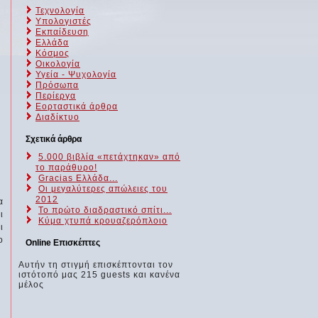
Τεχνολογία
Υπολογιστές
Εκπαίδευση
Ελλάδα
Κόσμος
Οικολογία
Υγεία - Ψυχολογία
Πρόσωπα
Περίεργα
Εορταστικά άρθρα
Διαδίκτυο
Σχετικά άρθρα
5.000 βιβλία «πετάχτηκαν» από
το παράθυρο!
Gracias Ελλάδα...
Οι μεγαλύτερες απώλειες του
2012
α
Το πρώτο διαδραστικό σπίτι...
ι
Κύμα χτυπά κρουαζερόπλοιο
ι
ο
Online Επισκέπτες
Αυτήν τη στιγμή επισκέπτονται τον
ιστότοπό μας 215 guests και κανένα
μέλος