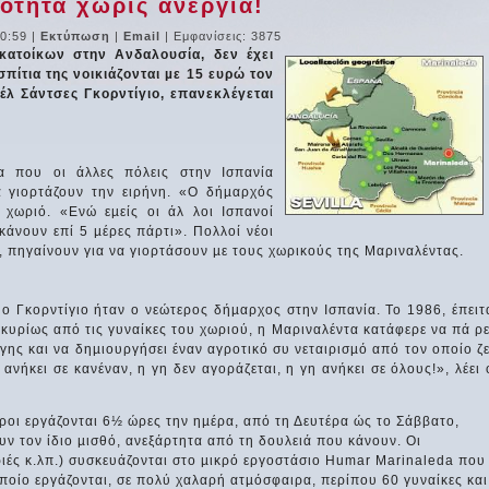
ότητα χωρίς ανεργία!
20:59
|
Εκτύπωση
|
Email
| Εμφανίσεις: 3875
 κατοίκων στην Ανδαλουσία, δεν έχει
σπίτια της νοικιάζονται µε 15 ευρώ τον
έλ Σάντσες Γκορντίγιο, επανεκλέγεται
α που οι άλλες πόλεις στην Ισπανία
α γιορτάζουν την ειρήνη. «Ο δήµαρχός
ό χωριό. «Ενώ εµείς οι άλ λοι Ισπανοί
 κάνουν επί 5 µέρες πάρτι». Πολλοί νέοι
, πηγαίνουν για να γιορτάσουν µε τους χωρικούς της Μαριναλέντας.
 ο Γκορντίγιο ήταν ο νεώτερος δήµαρχος στην Ισπανία. Το 1986, έπειτ
κυρίως από τις γυναίκες του χωριού, η Μαριναλέντα κατάφερε να πά ρε
ης και να δηµιουργήσει έναν αγροτικό συ νεταιρισµό από τον οποίο ζε
ανήκει σε κανέναν, η γη δεν αγοράζεται, η γη ανήκει σε όλους!», λέει 
ροι εργάζονται 6½ ώρες την ηµέρα, από τη Δευτέρα ώς το Σάββατο,
ν τον ίδιο µισθό, ανεξάρτητα από τη δουλειά που κάνουν. Οι
ριές κ.λπ.) συσκευάζονται στο µικρό εργοστάσιο Ηumar Μarinaleda που
οποίο εργάζονται, σε πολύ χαλαρή ατµόσφαιρα, περίπου 60 γυναίκες και