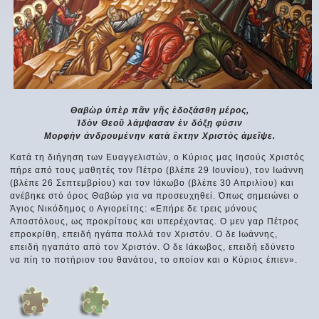
Θαβὼρ ὑπὲρ πᾶν γῆς ἐδοξάσθη μέρος,
Ἰδὸν Θεοῦ λάμψασαν ἐν δόξῃ φύσιν
Μορφὴν ἀνδρουμένην κατὰ ἕκτην Χριστὸς ἀμεῖψε.
Κατά τη διήγηση των Ευαγγελιστών, ο Κύριος μας Ιησούς Χριστός
πήρε από τους μαθητές τον Πέτρο (βλέπε 29 Ιουνίου), τον Ιωάννη
(βλέπε 26 Σεπτεμβρίου) και τον Ιάκωβο (βλέπε 30 Απριλίου) και
ανέβηκε στό όρος Θαβώρ για να προσευχηθεί. Όπως σημειώνει ο
Άγιος Νικόδημος ο Αγιορείτης: «Eπήρε δε τρεις μόνους
Aποστόλους, ως προκρίτους και υπερέχοντας. O μεν γαρ Πέτρος
επροκρίθη, επειδή ηγάπα πολλά τον Xριστόν. O δε Iωάννης,
επειδή ηγαπάτο από τον Xριστόν. O δε Iάκωβος, επειδή εδύνετο
να πίη το ποτήριον του θανάτου, το οποίον και ο Kύριος έπιεν».