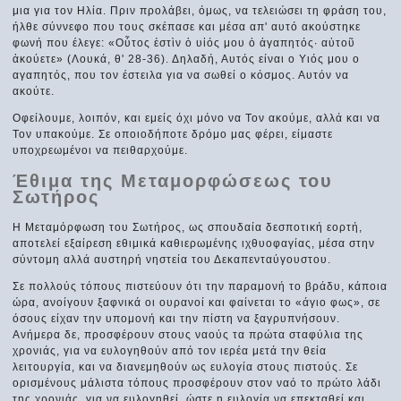
μια για τον Ηλία. Πριν προλάβει, όμως, να τελειώσει τη φράση του,
ήλθε σύννεφο που τους σκέπασε και μέσα απ' αυτό ακούστηκε
φωνή που έλεγε: «Οὗτος ἐστὶν ὁ υἱός μου ὁ ἀγαπητός· αὐτοῦ
ἀκούετε» (Λουκά, θ' 28-36). Δηλαδή, Αυτός είναι ο Υιός μου ο
αγαπητός, που τον έστειλα για να σωθεί ο κόσμος. Αυτόν να
ακούτε.
Οφείλουμε, λοιπόν, και εμείς όχι μόνο να Τον ακούμε, αλλά και να
Τον υπακούμε. Σε οποιοδήποτε δρόμο μας φέρει, είμαστε
υποχρεωμένοι να πειθαρχούμε.
Έθιμα της Μεταμορφώσεως του
Σωτήρος
Η Μεταμόρφωση του Σωτήρος, ως σπουδαία δεσποτική εορτή,
αποτελεί εξαίρεση εθιμικά καθιερωμένης ιχθυοφαγίας, μέσα στην
σύντομη αλλά αυστηρή νηστεία του Δεκαπενταύγουστου.
Σε πολλούς τόπους πιστεύουν ότι την παραμονή το βράδυ, κάποια
ώρα, ανοίγουν ξαφνικά οι ουρανοί και φαίνεται το «άγιο φως», σε
όσους είχαν την υπομονή και την πίστη να ξαγρυπνήσουν.
Ανήμερα δε, προσφέρουν στους ναούς τα πρώτα σταφύλια της
χρονιάς, για να ευλογηθούν από τον ιερέα μετά την θεία
λειτουργία, και να διανεμηθούν ως ευλογία στους πιστούς. Σε
ορισμένους μάλιστα τόπους προσφέρουν στον ναό το πρώτο λάδι
της χρονιάς, για να ευλογηθεί, ώστε η ευλογία να επεκταθεί και