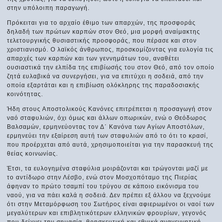
στην υπόλοιπη παραγωγή.
Πρόκειται για το αρχαίο έθιμο των απαρχών, της προσφοράς
δηλαδή των πρώτων καρπών στον Θεό, μια μορφή αναίμακτης
τελετουργικής θυσιαστικής προσφοράς, που πέρασε και στον
χριστιανισμό. Ο λαϊκός άνθρωπος, προσκομίζοντας για ευλογία τις
απαρχές των καρπών και των γεννημάτων του, αναθέτει
ουσιαστικά την ελπίδα της επιβίωσής του στον Θεό, από τον οποίο
ζητά ευλαβικά να συνεργήσει, για να επιτύχει η σοδειά, από την
οποία εξαρτάται και η επιβίωση ολόκληρης της παραδοσιακής
κοινότητας.
Ήδη στους Αποστολικούς Κανόνες επιτρέπεται η προσαγωγή στον
ναό σταφυλιών, όχι όμως και άλλων οπωρικών, ενώ ο Θεόδωρος
Βαλσαμών, ερμηνεύοντας τον Δ΄ Κανόνα των Αγίων Αποστόλων,
ερμηνεύει την εξαίρεση αυτή των σταφυλιών από το ότι το κρασί,
που προέρχεται από αυτά, χρησιμοποιείται για την παρασκευή της
θείας κοινωνίας.
Έτσι, τα ευλογημένα σταφύλια μοιράζονται και τρώγονται μαζί με
το αντίδωρο στην Λέσβο, ενώ στον Μοσχοπόταμο της Πιερίας
άφηναν το πρώτο τσαμπί του τρύγου σε κάποιο εικόνισμα του
ναού, για να πάει καλά η σοδειά. Δεν πρέπει εξ άλλου να ξεχνούμε
ότι στην Μεταμόρφωση του Σωτήρος είναι αφιερωμένοι οι ναοί των
μεγαλύτερων και επιβλητικότερων ελληνικών φρουρίων, γεγονός