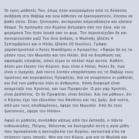
Οι τρεις μαθητές Του, όπως ήταν κουρασμένοι από τη δύσκολη
ανάβαση στο Θαβώρ και ενώ κάθισαν να ξεκουραστούν, έπεσαν σε
βαθύ ύπνο. Όταν, ξύπνησαν, αντίκρισαν απροσδόκητο και εξαίσιο
θέαμα. Το πρόσωπο του Κυρίου άστραφτε σαν τον ήλιο, και τα
φορέματα Του ήταν λευκά σαν το φως. Τον περιστοίχιζαν δε και
συνομιλούσαν μαζί Του δυο άνδρες, ο Μωϋσής (βλέπε 4
Σεπτεμβρίου) και ο Ηλίας (βλέπε 20 Ιουλίου). Γράφει
χαρακτηριστικά ο Άγιος Νικόδημος ο Αγιορείτης: «Έφερε δε εις το
μέσον τους τον Mωυσήν και τον Ηλίαν, διά να διορθώση τας
σφαλεράς υποψίας, οπού είχον οι πολλοί περί αυτού. Kαθότι,
άλλοι μεν έλεγον τον Kύριον, πως είναι ο Ηλίας. Άλλοι δε, πως
είναι ο Iερεμίας. Διά τούτο λοιπόν επαράστησεν εις το Θαβώρ τους
πρώτους και κορυφαίους Προφήτας, διά να γνωρίσουν οι μαθηταί,
και διά των μαθητών όλοι οι άνθρωποι, πόση διαφορά είναι
αναμεταξύ του Xριστού, και των Προφητών. O μεν γαρ Xριστός,
είναι Δεσπότης. Oι δε Προφήται, είναι δούλοι. Kαι ίνα μάθουν, ότι
ο Kύριος έχει την εξουσίαν του θανάτου και της ζωής. Διά τούτο,
από μεν τους αποθαμένους, έφερε τον Mωυσήν. Aπό δε τους
ζωντανούς, έφερε τον Ηλίαν».
Αφού οι μαθητές συνήλθαν κάπως από την έκπληξη, ο πάντα
ενθουσιώδης, Πέτρος, θέλοντας να διατηρηθεί αυτή η αγία μέθη
που προκαλούσε η ακτινοβολία του Κυρίου, ικετευτικά είπε να
στήσουν τρεις σκηνές. Μια για τον Κύριο, μια για το Μωϋσή και