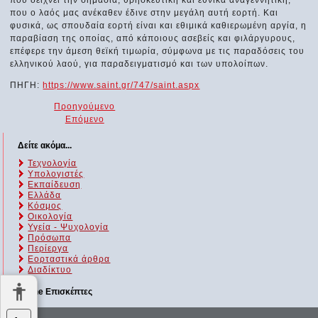
που δείχνει την σημασία, θρησκευτική και εθνικά αναγεννητική,
που ο λαός μας ανέκαθεν έδινε στην μεγάλη αυτή εορτή. Και
φυσικά, ως σπουδαία εορτή είναι και εθιμικά καθιερωμένη αργία, η
παραβίαση της οποίας, από κάποιους ασεβείς και φιλάργυρους,
επέφερε την άμεση θεϊκή τιμωρία, σύμφωνα με τις παραδόσεις του
ελληνικού λαού, για παραδειγματισμό και των υπολοίπων.
ΠΗΓΗ:
https://www.saint.gr/747/saint.aspx
Προηγούμενο
Επόμενο
Δείτε ακόμα...
Τεχνολογία
Υπολογιστές
Εκπαίδευση
Ελλάδα
Κόσμος
Οικολογία
Υγεία - Ψυχολογία
Πρόσωπα
Περίεργα
Εορταστικά άρθρα
Διαδίκτυο
Online Επισκέπτες
Αυτήν τη στιγμή επισκέπτονται τον ιστότοπό μας 160 guests και