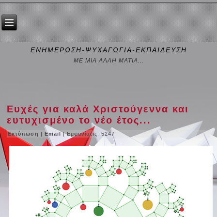
ΕΝΗΜΕΡΩΣΗ-ΨΥΧΑΓΩΓΙΑ-ΕΚΠΑΙΔΕΥΣΗ
ΜΕ ΜΙΑ ΑΛΛΗ ΜΑΤΙΑ...
Ευχές για καλά Χριστούγεννα και
ευτυχισμένο το νέο έτος...
Εκτύπωση
|
Email
| Εμφανίσεις: 5247