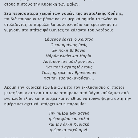
στους πιστούς την Κυριακή των Βαΐων.
Στα περισσότερα χωριά των νομών της ανατολικής Κρήτης
,
παιδιά παίρνουν τα βάγια και σε μερικά σημεία τα πλέκουν
στολίζοντας τα παράλληλα με λουλούδια και κρατώντας τα
γυρνούν στα σπίτια ψάλλοντας τα κάλαντα του Λαζάρου:
Σήμερον έρχετ' ο Χριστός
Ο επουράνιος θεός
Εν πόλη Βηθανία
Μάρθα κλαίει και Μαρία.
Λάζαρον τον αδελφόν τους
Και πολύ αγαπητόν τους
Τρεις ημέρες τον θρηνούσαν
Και τον εμοιρολογούσαν...
Ακόμη την Κυριακή των Βαΐων μετά τον εκκλησιασμό οι πιστοί
μεταφέρουν στα σπίτια τους σταυρούς από βάγια καθώς και από
ένα κλαδί ελιάς και υπάρχει και το έθιμο να τρώνε ψάρια αυτή την
ημέρα και σχετικά υπάρχει και η παροιμία:
Την ημέρα των Βαγιώ
τρώμε ψάρι και κολιό
και την άλλη Κυριακή
τρώμε το παχύ αρνί.