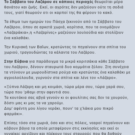
Το Σάββατο του Λαζάρου σε κάποιες περιοχές
θεωρείται μέρα
θανάτου και ζωής. Εκεί, οι αγρότες δεν μαζεύουν ούτε τη σοδιά
τους, γιατί θεωρούν οτι οι καρποί της θα φέρουν το κακό.
Τα έθιμα των ημερών του Πάσχα ξεκινούν από το Σάββατο του
Λαζάρου, όπου σε αρκετά χωριά, κορίτσια, που τα ονομάζουν
«Λαζαράκια»,η «Λαζαρίνες» μαζεύουν λουλούδια και στολίζουν
ένα καλαθάκι.
Την Κυριακή των Βαΐων, κρατώντας το πηγαίνουν στα σπίτια του
χωριού, τραγουδώντας τα κάλαντα του Λαζάρου.
Στην Εύβοια
για παράδειγμα τα μικρά κοριτσάκια κάθε Σάββατο
του Λαζάρου, δένουν σταυρωτά δυο κομμάτια ξύλου. Στη συνέχεια
τα ντύνουν με μωρουδίστικα ρούχα και κρατώντας ένα καλαθάκι με
αγριολούλουδα, γυρνούν στα σπίτια και λένε τον «Λάζαρο».
«Ξύπνα Λάζαρη και μη κοιμάσι, τώρα μέρα σου, τώρα χαρά σου,
τώρα που 'ρθαμι στην αφεντιά σου.
Τα κουτάκια σας αβγά γενούν κι οι φουλίτσις σας δεν τα χουρούν,
δόστι μας κι μας τα να χαρούμι.
Δομ' αφέντη μου λίγου νεράκι, πουν' τα χ'λάκια μου πικρό
φαρμάκι».
Επίσης τόσο στα χωριά, όσο και στις πόλεις, νεαροί πηγαίνουν και
κόβουν βάγια τα οποία μεταφέρουν στις εκκλησίες και εκεί οι
γυναίκες αρχίζουν και πλέκουν τους σταυρούς που θα δοθούν