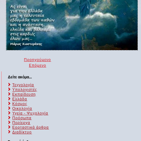
Προηγούμενο
Επόμενο
Δείτε ακόμα...
Τεχνολογία
Υπολογιστές
Εκπαίδευση
Ελλάδα
Κόσμος
Οικολογία
Υγεία - Ψυχολογία
Πρόσωπα
Περίεργα
Εορταστικά άρθρα
Διαδίκτυο