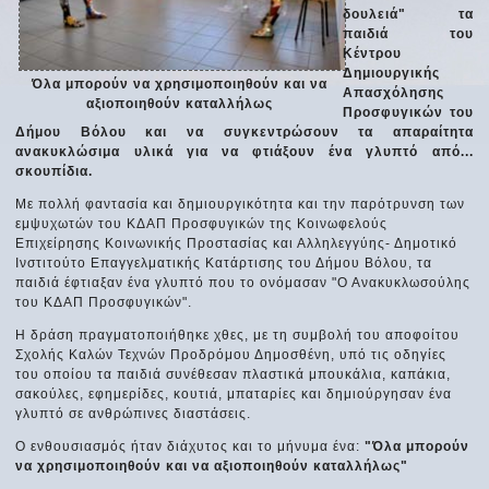
δουλειά" τα
παιδιά του
Κέντρου
Δημιουργικής
Όλα μπορούν να χρησιμοποιηθούν και να
Απασχόλησης
αξιοποιηθούν καταλλήλως
Προσφυγικών του
Δήμου Βόλου και να συγκεντρώσουν τα απαραίτητα
ανακυκλώσιμα υλικά για να φτιάξουν ένα γλυπτό από...
σκουπίδια.
Με πολλή φαντασία και δημιουργικότητα και την παρότρυνση των
εμψυχωτών του ΚΔΑΠ Προσφυγικών της Κοινωφελούς
Επιχείρησης Κοινωνικής Προστασίας και Αλληλεγγύης- Δημοτικό
Ινστιτούτο Επαγγελματικής Κατάρτισης του Δήμου Βόλου, τα
παιδιά έφτιαξαν ένα γλυπτό που το ονόμασαν "Ο Ανακυκλωσούλης
του ΚΔΑΠ Προσφυγικών".
Η δράση πραγματοποιήθηκε χθες, με τη συμβολή του αποφοίτου
Σχολής Καλών Τεχνών Προδρόμου Δημοσθένη, υπό τις οδηγίες
του οποίου τα παιδιά συνέθεσαν πλαστικά μπουκάλια, καπάκια,
σακούλες, εφημερίδες, κουτιά, μπαταρίες και δημιούργησαν ένα
γλυπτό σε ανθρώπινες διαστάσεις.
Ο ενθουσιασμός ήταν διάχυτος και το μήνυμα ένα:
"Όλα μπορούν
να χρησιμοποιηθούν και να αξιοποιηθούν καταλλήλως"