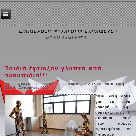
ΕΝΗΜΕΡΩΣΗ-ΨΥΧΑΓΩΓΙΑ-ΕΚΠΑΙΔΕΥΣΗ
ΜΕ ΜΙΑ ΑΛΛΗ ΜΑΤΙΑ...
Παιδιά έφτιαξαν γλυπτό από...
σκουπίδια!!!
Δημιουργήθηκε: Παρασκευή, 27 Ιανουαρίου 2012 13:50
|
Εκτύπωση
|
Email
| Εμφανίσεις: 4578
"Μια λέξη αρκεί
για να είναι
καθαρή η γη...
ανακύκλωση". Το
σύνθημα αυτό
ήταν αρκετό
προκειμένου να
"πιάσουν