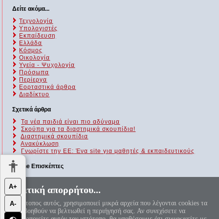
Δείτε ακόμα...
Τεχνολογία
Υπολογιστές
Εκπαίδευση
Ελλάδα
Κόσμος
Οικολογία
Υγεία - Ψυχολογία
Πρόσωπα
Περίεργα
Εορταστικά άρθρα
Διαδίκτυο
Σχετικά άρθρα
Τα νέα παιδιά είναι πιο αδύναμα
Σκούπα για τα διαστημικά σκουπίδια!
Διαστημικά σκουπίδια
Ανακύκλωση
Γνωρίστε την ΕΕ: Ένα site για μαθητές & εκπαιδευτικούς
Online Επισκέπτες
Αυτήν τη στιγμή επισκέπτονται τον ιστότοπό μας 45 guests και
Α+
Πολιτική απορρήτου...
κανένα μέλος
Ο ιστότοπος αυτός, χρησιμοποιεί μικρά αρχεία που λέγονται cookies τα
Α-
«Αεί ο Θεός ο Μέγας γεωμετρεί, το κύκλου μήκος ίνα
οποία βοηθούν να βελτιωθεί η περιήγησή σας. Αν συνεχίσετε να
ορίση διαμέτρω, παρήγαγεν αριθμόν απέραντον, καί όν,
χρησιμοποιείτε αυτόν τον ιστότοπο, θα υποθέσουμε ότι συμφωνείτε με
φεύ, ουδέποτε όλον θνητοί θα εύρωσι.»