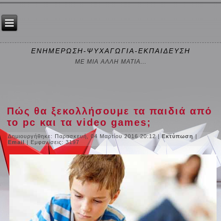
ΕΝΗΜΕΡΩΣΗ-ΨΥΧΑΓΩΓΙΑ-ΕΚΠΑΙΔΕΥΣΗ
ΜΕ ΜΙΑ ΑΛΛΗ ΜΑΤΙΑ...
Πώς θα ξεκολλήσουμε τα παιδιά από
το pc και τα video games;
Δημιουργήθηκε: Παρασκευή, 04 Μαρτίου 2016 20:12
|
Εκτύπωση
|
Email
| Εμφανίσεις: 3197