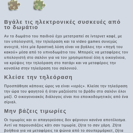
Βγάλε τις ηλεκτρονικές συσκευές από
το δωμάτιο
Αν το δωμάτιο του παιδιού έχει μετατραπεί σε ίντερνετ καφέ, με
τον υπολογιστή, την τηλεόραση και τα video games συνεχώς
ανοιχτά, τότε μία δραστική λύση είναι να βγάλεις την «πηγή του
κακού» μέσα από το υπνοδωμάτιο του. Μπορείς να μεταφέρεις τον
υπολογιστή στο σαλόνι για να τον χρησιμοποιεί όλη η οικογένεια,
να κρύψεις την τηλεόραση στο πατάρι και να μεταφέρεις την
κονσόλα στην τηλεόραση του σαλονιού.
Κλείσε την τηλεόραση
Προσπάθησε κάποιες ώρες να είναι «ιερές». Κλείσε την τηλεόραση
την ώρα του φαγητού ή όταν μαζεύεστε το βράδυ στο σαλόνι όλοι
μαζί. Ο οικογενειακός διάλογος είναι πιο εποικοδομητικός από ένα
σίριαλ.
Μην βάζεις τιμωρίες
Οι τιμωρίες και οι απαγορεύσεις δεν φέρνουν κανένα αποτέλεσμα.
Αντί να παρουσιάζεις κάτι σαν τιμωρία, ζήτα το σαν χάρη. Ζήτα
βοήθεια για να μεταφέρεις τα ψώνια από το σουπερμάρκετ, ζήτα