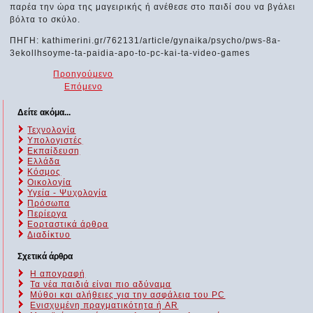
παρέα την ώρα της μαγειρικής ή ανέθεσε στο παιδί σου να βγάλει
βόλτα το σκύλο.
ΠΗΓΗ: kathimerini.gr/762131/article/gynaika/psycho/pws-8a-
3ekollhsoyme-ta-paidia-apo-to-pc-kai-ta-video-games
Προηγούμενο
Επόμενο
Δείτε ακόμα...
Τεχνολογία
Υπολογιστές
Εκπαίδευση
Ελλάδα
Κόσμος
Οικολογία
Υγεία - Ψυχολογία
Πρόσωπα
Περίεργα
Εορταστικά άρθρα
Διαδίκτυο
Σχετικά άρθρα
Η απογραφή
Τα νέα παιδιά είναι πιο αδύναμα
Μύθοι και αλήθειες για την ασφάλεια του PC
Ενισχυμένη πραγματικότητα ή AR