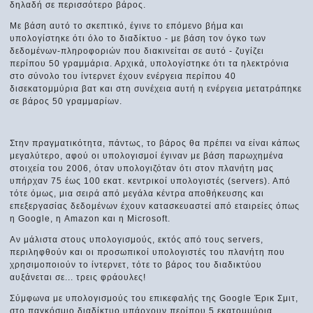
δηλαδή σε περισσότερο βάρος.
Με βάση αυτό το σκεπτικό, έγινε το επόμενο βήμα και
υπολογίστηκε ότι όλο το διαδίκτυο - με βάση τον όγκο των
δεδομένων-πληροφοριών που διακινείται σε αυτό - ζυγίζει
περίπου 50 γραμμάρια. Αρχικά, υπολογίστηκε ότι τα ηλεκτρόνια
στο σύνολο του ίντερνετ έχουν ενέργεια περίπου 40
δισεκατομμύρια βατ και στη συνέχεια αυτή η ενέργεια μετατράπηκε
σε βάρος 50 γραμμαρίων.
Στην πραγματικότητα, πάντως, το βάρος θα πρέπει να είναι κάπως
μεγαλύτερο, αφού οι υπολογισμοί έγιναν με βάση παρωχημένα
στοιχεία του 2006, όταν υπολογιζόταν ότι στον πλανήτη μας
υπήρχαν 75 έως 100 εκατ. κεντρικοί υπολογιστές (servers). Από
τότε όμως, μια σειρά από μεγάλα κέντρα αποθήκευσης και
επεξεργασίας δεδομένων έχουν κατασκευαστεί από εταιρείες όπως
η Google, η Amazon και η Microsoft.
Αν μάλιστα στους υπολογισμούς, εκτός από τους servers,
περιληφθούν και οι προσωπικοί υπολογιστές του πλανήτη που
χρησιμοποιούν το ίντερνετ, τότε το βάρος του διαδικτύου
αυξάνεται σε... τρεις φράουλες!
Σύμφωνα με υπολογισμούς του επικεφαλής της Google Έρικ Σμιτ,
στο παγκόσμιο διαδίκτυο υπάρχουν περίπου 5 εκατομμύρια