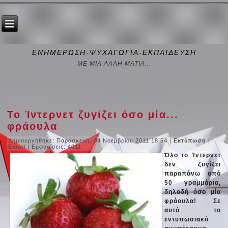
ΕΝΗΜΕΡΩΣΗ-ΨΥΧΑΓΩΓΙΑ-ΕΚΠΑΙΔΕΥΣΗ
ΜΕ ΜΙΑ ΑΛΛΗ ΜΑΤΙΑ...
Το Ίντερνετ ζυγίζει όσο μία...
φράουλα
Δημιουργήθηκε: Παρασκευή, 04 Νοεμβρίου 2011 18:54
|
Εκτύπωση
|
Email
| Εμφανίσεις: 4011
Όλο το Ίντερνετ
δεν ζυγίζει
παραπάνω από
50 γραμμάρια,
δηλαδή όσο μία
φράουλα! Σε
αυτό το
εντυπωσιακό