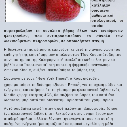
συμπέρασμα
κατέληξαν
ορισμένοι
μαθηματικοί
υπολογισμοί, οι
οποίοι
συμπεριέλαβαν το συνολικό βάρος όλων των κινούμενων
ηλεκτρονίων, που αντιπροσωπεύουν το σύνολο των
διακινούμενων πληροφοριών, σε οποιαδήποτε στιγμή.
Η διενέργεια της μέτρησης εμπνεύστηκε μετά την ανακοίνωση του
καθηγητή της επιστήμης των υπολογιστών Τζον Κουμπιάτοβις του
πανεπιστημίου της Καλιφόρνια-Μπέρκλεϊ ότι κάθε ηλεκτρονικό
βιβλίο που "φορτώνεται" στη συσκευή ψηφιακής ανάγνωσης
Amazon Kindle, αυξάνει ανεπαίσθητα το βάρος της.
Σύμφωνα με τους "New York Times", ο Κουμπιάτοβιτς
2
χρησιμοποίησε τη διάσημη εξίσωση E=mc
, για τη σχέση μάζας και
ενέργειας, και εκτίμησε ότι το γέμισμα με ηλεκτρονικά βιβλία ενός
Kindle χωρητικότητας 4GB, θα αυξήσει το βάρος του κατά ένα
δισεκατομμυριοστό του δισεκατομμυριοστού του γραμμαρίου.
Αυτό συμβαίνει επειδή όταν αποθηκεύονται πληροφορίες (όπως
ένα ηλεκτρονικό βιβλίο), τα ηλεκτρόνια στην μνήμη έχουν μεν
σταθερό αριθμό, αλλά αυξάνουν την ενέργειά τους και αυτή η
αυξημένη ενέργεια "μεταφράζεται" σε οριακά μεγαλύτερη μάζα,