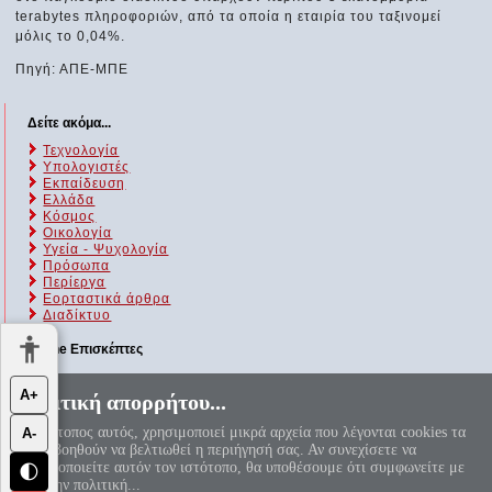
terabytes πληροφοριών, από τα οποία η εταιρία του ταξινομεί
μόλις το 0,04%.
Πηγή: ΑΠΕ-ΜΠΕ
Δείτε ακόμα...
Τεχνολογία
Υπολογιστές
Εκπαίδευση
Ελλάδα
Κόσμος
Οικολογία
Υγεία - Ψυχολογία
Πρόσωπα
Περίεργα
Εορταστικά άρθρα
Διαδίκτυο
Online Επισκέπτες
Αυτήν τη στιγμή επισκέπτονται τον ιστότοπό μας 583 guests και
Α+
Πολιτική απορρήτου...
κανένα μέλος
Ο ιστότοπος αυτός, χρησιμοποιεί μικρά αρχεία που λέγονται cookies τα
Α-
«Αεί ο Θεός ο Μέγας γεωμετρεί, το κύκλου μήκος ίνα
οποία βοηθούν να βελτιωθεί η περιήγησή σας. Αν συνεχίσετε να
ορίση διαμέτρω, παρήγαγεν αριθμόν απέραντον, καί όν,
χρησιμοποιείτε αυτόν τον ιστότοπο, θα υποθέσουμε ότι συμφωνείτε με
φεύ, ουδέποτε όλον θνητοί θα εύρωσι.»
🌓
π=3.1415926535897932384626...
αυτή την πολιτική...