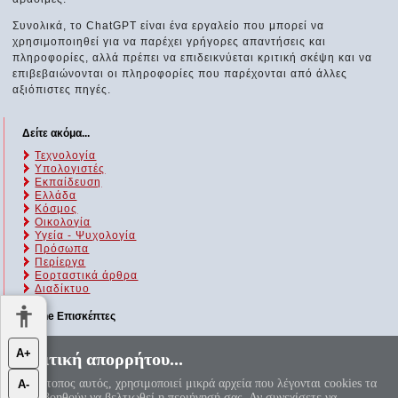
Συνολικά, το ChatGPT είναι ένα εργαλείο που μπορεί να
χρησιμοποιηθεί για να παρέχει γρήγορες απαντήσεις και
πληροφορίες, αλλά πρέπει να επιδεικνύεται κριτική σκέψη και να
επιβεβαιώνονται οι πληροφορίες που παρέχονται από άλλες
αξιόπιστες πηγές.
Δείτε ακόμα...
Τεχνολογία
Υπολογιστές
Εκπαίδευση
Ελλάδα
Κόσμος
Οικολογία
Υγεία - Ψυχολογία
Πρόσωπα
Περίεργα
Εορταστικά άρθρα
Διαδίκτυο
Online Επισκέπτες
Αυτήν τη στιγμή επισκέπτονται τον ιστότοπό μας 109 guests και
Α+
Πολιτική απορρήτου...
κανένα μέλος
Ο ιστότοπος αυτός, χρησιμοποιεί μικρά αρχεία που λέγονται cookies τα
Α-
«Αεί ο Θεός ο Μέγας γεωμετρεί, το κύκλου μήκος ίνα
οποία βοηθούν να βελτιωθεί η περιήγησή σας. Αν συνεχίσετε να