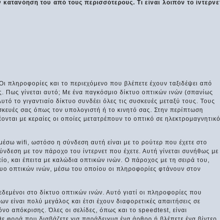
κατανόηση του από τους περισσότερους. Τι είναι λοιπόν το ίντερνε
 Οι πληροφορίες και το περιεχόμενο που βλέπετε έχουν ταξιδέψει από
. Πως γίνεται αυτό; Με ένα παγκόσμιο δίκτυο οπτικών ινών (σπανίως
τό το γιγαντιαίο δίκτυο συνδέει όλες τις συσκευές μεταξύ τους. Τους
σκευές σας όπως τον υπολογιστή ή το κινητό σας. Στην περίπτωση
έονται με κεραίες οι οποίες μετατρέπουν το οπτικό σε ηλεκτρομαγνητικ
μέσω wifi, ωστόσο η σύνδεση αυτή είναι με το ρούτερ που έχετε στο
ύνδεση με τον πάροχο του ίντερνετ που έχετε. Αυτή γίνεται συνήθως με
ίο, και έπειτα με καλώδια οπτικών ινών. Ο πάροχος με τη σειρά του,
τυο οπτικών ινών, μέσω του οποίου οι πληροφορίες φτάνουν στον
εδεμένοι στο δίκτυο οπτικών ινών. Αυτό γιατί οι πληροφορίες που
ν είναι πολύ μεγάλος και έτσι έχουν διαφορετικές απαιτήσεις σε
νο απόκρισης. Όλες οι σελίδες, όπως και το speedtest, είναι
ε φορά που διαβάζετε για παράδειγμα ένα άρθρο ή βλέπετε ένα βίντεο,