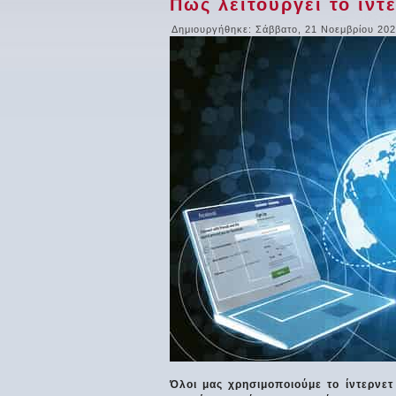
Πως λειτουργεί το ίντ
Δημιουργήθηκε: Σάββατο, 21 Νοεμβρίου 202
Όλοι μας χρησιμοποιούμε το ίντερνετ