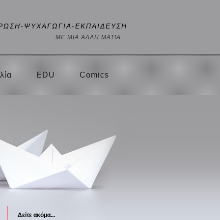
ΡΩΣΗ-ΨΥΧΑΓΩΓΙΑ-ΕΚΠΑΙΔΕΥΣΗ
ΜΕ ΜΙΑ ΑΛΛΗ ΜΑΤΙΑ...
λία
EDU
Comics
Δείτε ακόμα...