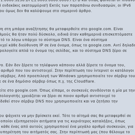
2001:0000:3238:DFE1:0063:0000:0000:FEFB και όπως φαίνεται οι πιθανο
.4 ενδεκάκις εκατομμύρια!) Εκτός των παραπάνω συνδυασμών, οι IPv6
που όμως δεν θα καλύψουμε στο σημερινό άρθρο.
η στη μπάρα αναζήτησης θα μεταφερθείτε στο google.com. Είναι
θμούς θα ήταν πολύ δύσκολο, ειδικά όταν καθημερινά επισκεπτόμαστε
αυτό το λόγω υπάρχει το σύστημα DNS. Είναι ένα σύστημα
οιχεί κάθε διεύθυνση IP σε ένα όνομα, όπως το google.com. Αντί δηλαδ
ολογείτε απλά το όνομα της σελίδας, και το σύστημα DNS ξέρει σε
γο. Εάν δεν ξέρετε το τηλέφωνο κάποιου αλλά ξέρετε το όνομα του,
 αριθμό που του αντιστοιχεί. Στην περίπτωση του ίντερνετ οι κατάλογοι
ε σέρβερς. Από προεπιλογή των Windows χρησιμοποιείτε τον σέρβερ το
 σε ένα δημόσιο σέρβερ όπως π.χ. της Cloudflare.
είτε στο google.com. Όπως είπαμε, οι συσκευές συνδέονται η μία με την
ολογιστής χρειάζεται να ξέρει σε ποιον αριθμό αντιστοιχεί το
δεθεί στον σέρβερ DNS που χρησιμοποιείτε και να ζητήσει την
 ψάχνετε να μην βρίσκετε εκεί. Τότε το αίτημά σας θα μεταφερθεί σε
ι οποίοι εξυπηρετούν αιτήματα για τις κυριότερες καταλήξεις, όπως
, ο κάθε ένας από αυτούς χρησιμοποιεί ένα μεγάλο αριθμό συσκευών, για
εξυπηρέτηση του αιτήματός σας. Στην περίπτωσή μας (που θέλουμε το