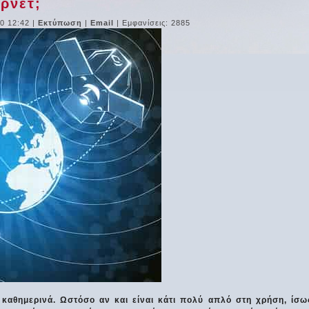
ερνετ;
0 12:42
|
Εκτύπωση
|
Email
| Εμφανίσεις: 2885
 καθημερινά. Ωστόσο αν και είναι κάτι πολύ απλό στη χρήση, ίσω