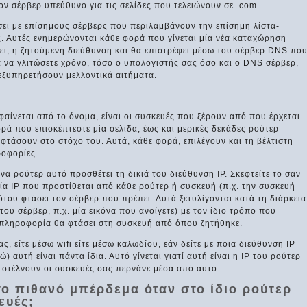
ν σέρβερ υπεύθυνο για τις σελίδες που τελειώνουν σε .com.
σει με επίσημους σέρβερς που περιλαμβάνουν την επίσημη λίστα-
 Αυτές ενημερώνονται κάθε φορά που γίνεται μία νέα καταχώρηση
ει, η ζητούμενη διεύθυνση και θα επιστρέφει μέσω του σέρβερ DNS πο
α να γλιτώσετε χρόνο, τόσο ο υπολογιστής σας όσο και ο DNS σέρβερ,
εξυπηρετήσουν μελλοντικά αιτήματα.
φαίνεται από το όνομα, είναι οι συσκευές που ξέρουν από που έρχεται
ρά που επισκέπτεστε μία σελίδα, έως και μερικές δεκάδες ρούτερ
τάσουν στο στόχο του. Αυτά, κάθε φορά, επιλέγουν και τη βέλτιστη
οφορίες.
α ρούτερ αυτό προσθέτει τη δικιά του διεύθυνση IP. Σκεφτείτε το σαν
ία IP που προστίθεται από κάθε ρούτερ ή συσκευή (π.χ. την συσκευή
ότου φτάσει τον σέρβερ που πρέπει. Αυτά ξετυλίγονται κατά τη διάρκεια
ου σέρβερ, π.χ. μία εικόνα που ανοίγετε) με τον ίδιο τρόπο που
η πληροφορία θα φτάσει στη συσκευή από όπου ζητήθηκε.
ς, είτε μέσω wifi είτε μέσω καλωδίου, εάν δείτε με ποια διεύθυνση IP
ώ) αυτή είναι πάντα ίδια. Αυτό γίνεται γιατί αυτή είναι η IP του ρούτερ
υ στέλνουν οι συσκευές σας περνάνε μέσα από αυτό.
ο πιθανό μπέρδεμα όταν στο ίδιο ρούτερ
ευές;