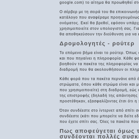
google.com) το αίτημα θα προωθηθεί στο
Ο σέρβερ με τη σειρά του θα επικοινωνή
κατάλογο που αναφέραμε προηγουμένως.
ονόματος. Εκεί θα βρεθεί, εφόσον υπάρχ
χρησιμοποιείτε στον υπολογιστή σας. Γι
θα αποθηκεύσουν την διεύθυνση για να 
Δρομολογητές - ρούτερ
Το επόμενο βήμα είναι το ρούτερ. Όπως 
και που πηγαίνει η πληροφορία. Κάθε φο
βοηθούν τα πακέτα της πληροφορίας να φ
διαδρομή που θα ακολουθήσουν οι πληρ
Κάθε φορά που τα πακέτα περνάνε από έν
στρώματα, όπου κάθε στρώμα είναι και μ
που χρησιμοποιείτε) στη διαδρομή, εώς 
της επιστροφής (δηλαδή της απάντησης τ
προστέθηκαν, εξασφαλίζοντας έτσι ότι 
Όταν συνδέεστε στο ίντερνετ από σπίτι σα
συνδέεστε (κάτι που μπορείτε να δείτε εδ
που έχετε σπίτι σας. Όλες τα πακέτα πο
Πως αποφεύγεται όμως τ
συνδέονται πολλές συσκ