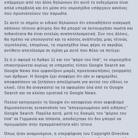
υπέρμαχοι από την άλλη δηλώνουν ότι αυτό το ενδεχόμενο είναι
απλά υπερβολή και ότι μέσα στο νομοσχέδιο υπάρχουν κανόνες
που προστατεύουν την παρωδία.
Σε αυτό το σημείο οι ειδικοί δηλώνουν ότι οποιαδήποτε εισαγωγή
κάποιου τέτοιου φίλτρου δεν θα μπορεί να λειτουργήσει σωστά και
πιθανότατα θα είναι εντελώς αναποτελεσματική. Συν τοις άλλοις,
θα πρέπει να υπολογιστεί και το κόστος ανάπτυξης μιας τέτοιας
τεχνολογίας, επομένως, το νομοσχέδιο ίσως φέρει το ακριβώς
αντίθετο αποτέλεσμα σε σχέση με αυτό που θέλει να πετύχει.
Σε ό,τι αφορά το Άρθρο 11 και τον "φόρο του link", το νομοσχέδιο
επικεντρώνεται κυρίως σε υπηρεσίες τύπου Google Search και
Google News που εμφανίζουν μικρές προεπισκοπήσεις (snippets)
των άρθρων. Η Google έχει αναφέρει ότι εάν οι εφημερίδες
αποφασίσουν να ζητήσουν αποζημίωση για αυτού του είδους το
υλικό, τότε θα αναγκαστεί να τα αφαιρέσει όλα από το Google
Search και να κλείσει οριστικά το Google News.
Πολλοί κατηγορούν τη Google ότι καταφεύγει στον εκφοβισμό
δημοσιεύοντας screenshots του "απογυμνωμένου από ειδήσεις"
Google Search. Παρόλα αυτά, μετά τις δοκιμές του "φόρου του
link" σε Γερμανία και Ισπανία, αποδείχτηκε ότι δεν μπορεί να
προχωρήσει στην πραγματικότητα κάτι τέτοιο.
Όπως ήταν αναμενόμενο, η υπερψήφιση του Copyright Directive