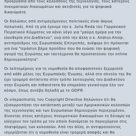
προεργασία από τους κολοσσούς της τεχνολογίας, τους κατόχους
πνευματικών δικαιωμάτων και ακτιβιστές για τα ψηφιακά
δικαιώματα.
Οι δηλώσεις από αντιμαχόμενους πολιτικούς είναι άκρως
πολωτικές. Από τη μία έχουμε την κ. Julia Reda του Γερμανικού
Πειρατικού Κόμματος να κάνει λόγο για "μαύρη ημέρα για την
ελευθερία στο Διαδίκτυο", ενώ από την άλλη ο κ. Andrus Ansip,
αντιπρόεδρος της Ευρωπαϊκής Επιτροπής, ανέφερε ότι πρόκειται
για ένα "τεράστιο βήμα προόδου που θα ενώσει την ψηφιακή
αγορά της Ευρώπης και ταυτόχρονα θα προστατεύσει την online
δημιουργικότητα".
Οι λεπτομέρειες για τη νομοθεσία θα αποφασιστούν ξεχωριστά
από κάθε μέλος της Ευρωπαϊκής Ένωσης, αλλά στο σύνολο της θα
έχει τρομερό αντίκτυπο στον τρόπο λειτουργίας του Διαδικτύου
στην Ευρώπη και πιθανότατα θα επηρεάσει γενικότερα όλο τον
κόσμο, όπως συνέβη δηλαδή με το GDPR.
Οι υπερασπιστές του Copyright Directive δηλώνουν ότι θα
εξισορροπήσει την κατάσταση μεταξύ των Αμερικανικών κολοσσών
της τεχνολογίας και των Ευρωπαίων δημιουργών περιεχομένου,
δίνοντας στους κατόχους πνευματικών δικαιωμάτων τη δύναμη να
ελέγχουν τον τρόπο με τον οποίο διανέμεται το περιεχόμενο στις
πλατφόρμες των κολοσσών. Από την άλλη, οι αντιφρονούντες
ισχυρίζονται ότι η νομοθεσία είναι τρομερά ασαφής και θα