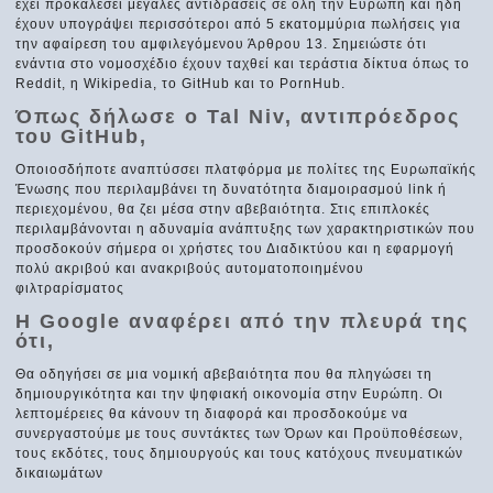
έχει προκαλέσει μεγάλες αντιδράσεις σε όλη την Ευρώπη και ήδη
έχουν υπογράψει περισσότεροι από 5 εκατομμύρια πωλήσεις για
την αφαίρεση του αμφιλεγόμενου Άρθρου 13. Σημειώστε ότι
ενάντια στο νομοσχέδιο έχουν ταχθεί και τεράστια δίκτυα όπως το
Reddit, η Wikipedia, το GitHub και το PornHub.
Όπως δήλωσε ο Tal Niv, αντιπρόεδρος
του GitHub,
Οποιοσδήποτε αναπτύσσει πλατφόρμα με πολίτες της Ευρωπαϊκής
Ένωσης που περιλαμβάνει τη δυνατότητα διαμοιρασμού link ή
περιεχομένου, θα ζει μέσα στην αβεβαιότητα. Στις επιπλοκές
περιλαμβάνονται η αδυναμία ανάπτυξης των χαρακτηριστικών που
προσδοκούν σήμερα οι χρήστες του Διαδικτύου και η εφαρμογή
πολύ ακριβού και ανακριβούς αυτοματοποιημένου
φιλτραρίσματος
Η Google αναφέρει από την πλευρά της
ότι,
Θα οδηγήσει σε μια νομική αβεβαιότητα που θα πληγώσει τη
δημιουργικότητα και την ψηφιακή οικονομία στην Ευρώπη. Οι
λεπτομέρειες θα κάνουν τη διαφορά και προσδοκούμε να
συνεργαστούμε με τους συντάκτες των Όρων και Προϋποθέσεων,
τους εκδότες, τους δημιουργούς και τους κατόχους πνευματικών
δικαιωμάτων