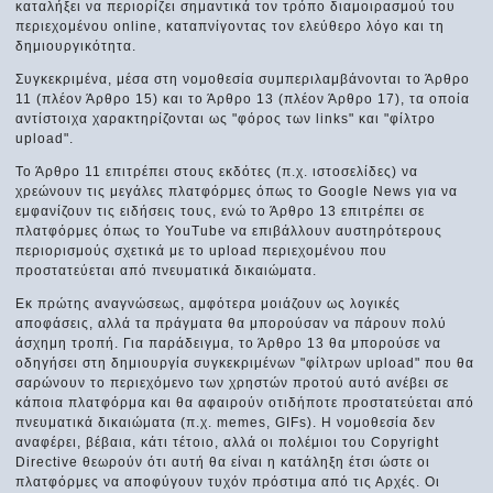
καταλήξει να περιορίζει σημαντικά τον τρόπο διαμοιρασμού του
περιεχομένου online, καταπνίγοντας τον ελεύθερο λόγο και τη
δημιουργικότητα.
Συγκεκριμένα, μέσα στη νομοθεσία συμπεριλαμβάνονται το Άρθρο
11 (πλέον Άρθρο 15) και το Άρθρο 13 (πλέον Άρθρο 17), τα οποία
αντίστοιχα χαρακτηρίζονται ως "φόρος των links" και "φίλτρο
upload".
Το Άρθρο 11 επιτρέπει στους εκδότες (π.χ. ιστοσελίδες) να
χρεώνουν τις μεγάλες πλατφόρμες όπως το Google News για να
εμφανίζουν τις ειδήσεις τους, ενώ το Άρθρο 13 επιτρέπει σε
πλατφόρμες όπως το YouTube να επιβάλλουν αυστηρότερους
περιορισμούς σχετικά με το upload περιεχομένου που
προστατεύεται από πνευματικά δικαιώματα.
Εκ πρώτης αναγνώσεως, αμφότερα μοιάζουν ως λογικές
αποφάσεις, αλλά τα πράγματα θα μπορούσαν να πάρουν πολύ
άσχημη τροπή. Για παράδειγμα, το Άρθρο 13 θα μπορούσε να
οδηγήσει στη δημιουργία συγκεκριμένων "φίλτρων upload" που θα
σαρώνουν το περιεχόμενο των χρηστών προτού αυτό ανέβει σε
κάποια πλατφόρμα και θα αφαιρούν οτιδήποτε προστατεύεται από
πνευματικά δικαιώματα (π.χ. memes, GIFs). Η νομοθεσία δεν
αναφέρει, βέβαια, κάτι τέτοιο, αλλά οι πολέμιοι του Copyright
Directive θεωρούν ότι αυτή θα είναι η κατάληξη έτσι ώστε οι
πλατφόρμες να αποφύγουν τυχόν πρόστιμα από τις Αρχές. Οι