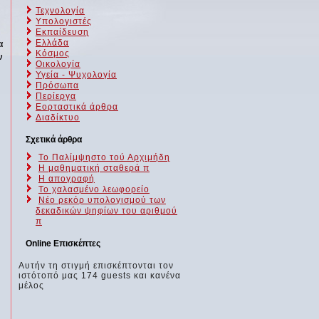
Τεχνολογία
Υπολογιστές
Εκπαίδευση
Ελλάδα
α
Κόσμος
ν
Οικολογία
Υγεία - Ψυχολογία
Πρόσωπα
Περίεργα
Εορταστικά άρθρα
Διαδίκτυο
Σχετικά άρθρα
Το Παλίμψηστο τού Αρχιμήδη
Η μαθηματική σταθερά π
Η απογραφή
Το χαλασμένο λεωφορείο
Νέο ρεκόρ υπολογισμού των
δεκαδικών ψηφίων του αριθμού
π
Online Επισκέπτες
Αυτήν τη στιγμή επισκέπτονται τον
ιστότοπό μας 174 guests και κανένα
μέλος